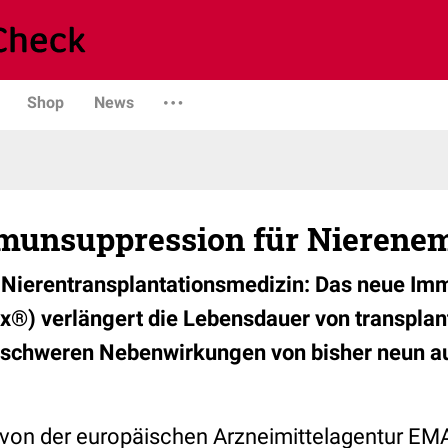
Shop
News
munsuppression für Nierene
r Nierentransplantationsmedizin: Das neue I
ix®) verlängert die Lebensdauer von transplan
n schweren Nebenwirkungen von bisher neun a
 von der europäischen Arzneimittelagentur EM