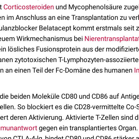
it
Corticosteroiden
und Mycophenolsäure zuge
 im Anschluss an eine Transplantation zu ver
ulanzblocker Belatacept kommt erstmals seit 
 neuem Wirkmechanismus bei
Nierentransplanta
 ein lösliches Fusionsprotein aus der modifizier
en zytotoxischen T-Lymphozyten-assoziierte
n an einen Teil der Fc-Domäne des humanen
I
 die beiden Moleküle CD80 und CD86 auf Antig
llen. So blockiert es die CD28-vermittelte Co
rt deren Aktivierung. Aktivierte T-Zellen sind
munantwort
gegen ein transplantiertes Organ.
 von CTLA-4-lg, bindet CD80 und CD86 stärker a