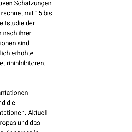
ativen Schätzungen
 rechnet mit 15 bis
itstudie der
 nach ihrer
tionen sind
lich erhöhte
urininhibitoren.
antationen
nd die
tationen. Aktuell
uropas und das