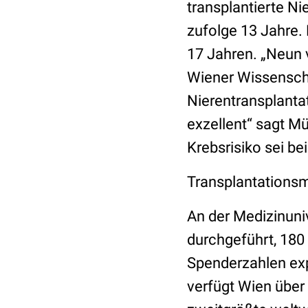
transplantierte N
zufolge 13 Jahre. 
17 Jahren. „Neun 
Wiener Wissenschaf
Nierentransplantat
exzellent“ sagt M
Krebsrisiko sei be
Transplantationsm
An der Medizinuni
durchgeführt, 180 
Spenderzahlen expl
verfügt Wien über