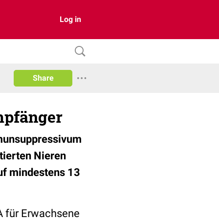
Log in
Share
mpfänger
mmunsuppressivum
tierten Nieren
uf mindestens 13
A für Erwachsene