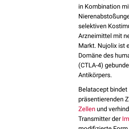
in Kombination m
Nierenabstoßungen
selektiven Kostim
Arzneimittel mit
Markt. Nujolix ist
Domäne des human
(CTLA-4) gebunde
Antikörpers.
Belatacept bindet
präsentierenden Ze
Zellen
und verhinde
Transmitter der
Im
modifizierte Form