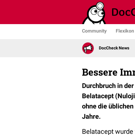
Community
Flexikon
DocCheck News
Bessere Im
Durchbruch in de
Belatacept (Nuloj
ohne die übliche
Jahre.
Belatacept wurde