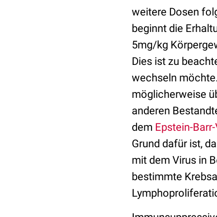
weitere Dosen fol
beginnt die Erhal
5mg/kg Körpergewi
Dies ist zu beach
wechseln möchte
möglicherweise üb
anderen Bestandte
dem
Epstein-Barr-
Grund dafür ist, da
mit dem Virus in 
bestimmte Krebsar
Lymphoproliferat