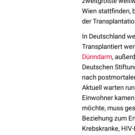
zweitgrößte weltw
Wien stattfinden,
der Transplantati
In Deutschland we
Transplantiert w
Dünndarm
, außer
Deutschen Stiftun
nach postmortaler
Aktuell warten run
Einwohner kamen 
möchte, muss gesu
Beziehung zum Em
Krebskranke, HIV-