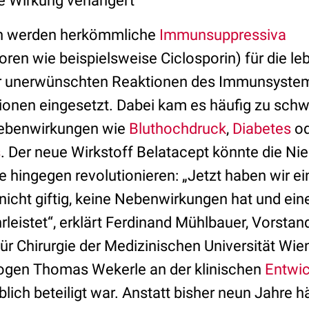
 Wirkung verlängert
ren werden herkömmliche
Immunsuppressiva
toren wie beispielsweise Ciclosporin) für die l
r unerwünschten Reaktionen des Immunsystem
ionen eingesetzt. Dabei kam es häufig zu sch
ebenwirkungen wie
Bluthochdruck
,
Diabetes
od
s
. Der neue Wirkstoff Belatacept könnte die Ni
 hingegen revolutionieren: „Jetzt haben wir ei
t, nicht giftig, keine Nebenwirkungen hat und ei
leistet“, erklärt Ferdinand Mühlbauer, Vorstan
 für Chirurgie der Medizinischen Universität W
gen Thomas Wekerle an der klinischen
Entwic
ich beteiligt war. Anstatt bisher neun Jahre hä