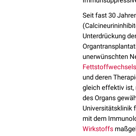
Immunsuppressive
Seit fast 30 Jah
(Calcineurininhibi
Unterdrückung de
Organtransplantat
unerwünschten N
Fettstoffwechsel
und deren Therapie
gleich effektiv is
des Organs gewähr
Universitätsklinik
mit dem Immunolo
Wirkstoffs
maßgebl