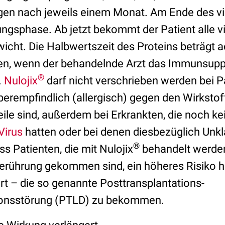
gen nach jeweils einem Monat. Am Ende des v
tungsphase. Ab jetzt bekommt der Patient alle 
cht. Die Halbwertszeit des Proteins beträgt a
ten, wenn der behandelnde Arzt das Immunsup
®
.
Nulojix
darf nicht verschrieben werden bei Pa
erempfindlich (allergisch) gegen den Wirkstof
ile sind, außerdem bei Erkrankten, die noch ke
Virus
hatten oder bei denen diesbezüglich Unkla
®
ss Patienten, die mit Nulojix
behandelt werden
Berührung gekommen sind, ein höheres Risiko h
t – die so genannte Posttransplantations-
ionsstörung (PTLD) zu bekommen.