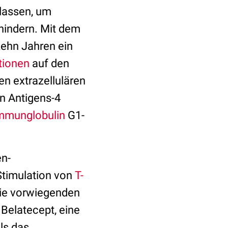
lassen, um
hindern. Mit dem
zehn Jahren ein
tionen
auf den
ten extrazellulären
n Antigens-4
mmunglobulin
G1-
en-
-Stimulation von
T-
 die vorwiegenden
 Belatecept, eine
ls das