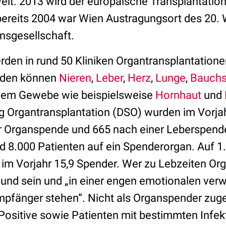
eit. 2013 wird der europäische Transplantatio
 bereits 2004 war Wien Austragungsort des 20.
onsgesellschaft.
rden in rund 50 Kliniken Organtransplantatione
erden können
Nieren
,
Leber
,
Herz
,
Lunge
,
Bauchs
dem Gewebe wie beispielsweise
Hornhaut
und
g Organtransplantation (DSO) wurden im Vorja
 Organspende und 665 nach einer Leberspende 
d 8.000 Patienten auf ein Spenderorgan. Auf 1.
im Vorjahr 15,9 Spender. Wer zu Lebzeiten Or
nd sein und „in einer engen emotionalen ver
pfänger stehen“. Nicht als Organspender zuge
Positive sowie Patienten mit bestimmten Infek