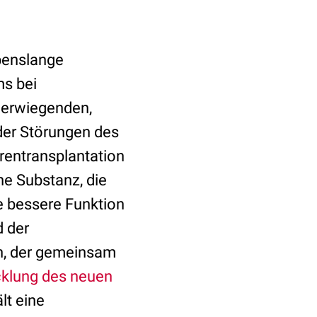
ebenslange
s bei
werwiegenden,
er Störungen des
erentransplantation
ne Substanz, die
ne bessere Funktion
d der
ien, der gemeinsam
klung des neuen
lt eine