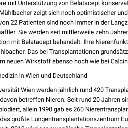
iere mit Unterstützung von Belatacept konserv
Mühlbacher zeigt sich noch optimistischer und
von 22 Patienten sind noch immer in der Langze
tler. Sie werden seit mittlerweile zehn Jahren
ion mit Belatacept behandelt. Ihre Nierenfunk
ühlbacher. Das bei Transplantationen grundsätz
im neuen Wirkstoff ebenso hoch wie bei Calcine
edizin in Wien und Deutschland
versität Wien werden jährlich rund 420 Transpl
davon betreffen Nieren. Seit rund 20 Jahren si
odiert, allein 1990 gab es 260 Nierentransplan
 das größte Lungentransplantationszentrum E