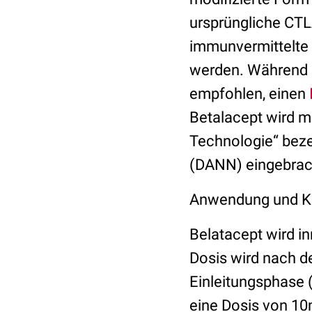
ursprüngliche CT
immunvermittelte 
werden. Während 
empfohlen, einen
Betalacept wird m
Technologie“ bezei
(DANN) eingebrach
Anwendung und Ko
Belatacept wird i
Dosis wird nach d
Einleitungsphase (
eine Dosis von 10