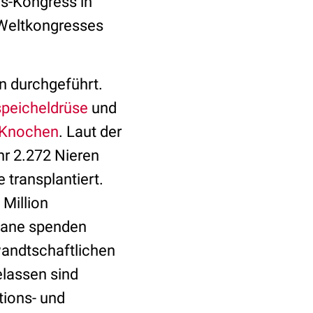
ns-Kongress in
 Weltkongresses
n durchgeführt.
peicheldrüse
und
Knochen
. Laut der
hr 2.272 Nieren
transplantiert.
 Million
gane spenden
wandtschaftlichen
lassen sind
tions- und