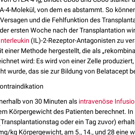
LA-4-Molekül, von dem es abstammt. So könne
Versagen und die Fehlfunktion des Transplanta
der ersten Woche nach der Transplantation w
Interleukin
(IL)-2-Rezeptor-Antagonisten zu ver
it einer Methode hergestellt, die als „rekombi
chnet wird: Es wird von einer Zelle produziert, 
t wurde, das sie zur Bildung von Belatacept be
ntraindikation
nnerhalb von 30 Minuten als
intravenöse Infusi
em Körpergewicht des Patienten berechnet. In 
Transplantationstag oder ein Tag zuvor) erhalt
mg/kg Körpergewicht, am 5., 14., und 28 eine w