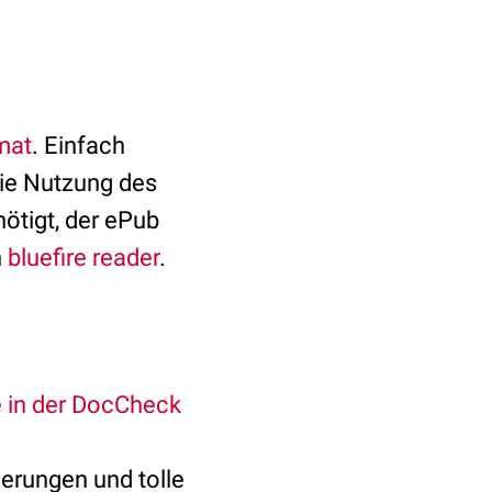
mat
. Einfach
die Nutzung des
ötigt, der ePub
n
bluefire reader
.
 in der DocCheck
erungen und tolle