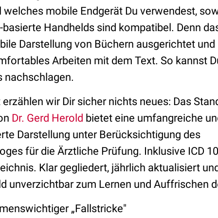
 welches mobile Endgerät Du verwendest, sow
basierte Handhelds sind kompatibel. Denn das
obile Darstellung von Büchern ausgerichtet und 
mfortables Arbeiten mit dem Text. So kannst 
s nachschlagen.
 erzählen wir Dir sicher nichts neues: Das Sta
on
Dr. Gerd Herold
bietet eine umfangreiche un
erte Darstellung unter Berücksichtigung des
es für die Ärztliche Prüfung. Inklusive ICD 1
ichnis. Klar gegliedert, jährlich aktualisiert u
old unverzichtbar zum Lernen und Auffrischen d
enswichtiger „Fallstricke"