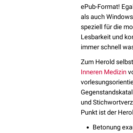
ePub-Format! Egal
als auch Windows-
speziell für die m
Lesbarkeit und ko
immer schnell wa
Zum Herold selbst
Inneren Medizin
v
vorlesungsorienti
Gegenstandskatalog
und Stichwortverze
Punkt ist der Her
Betonung exam