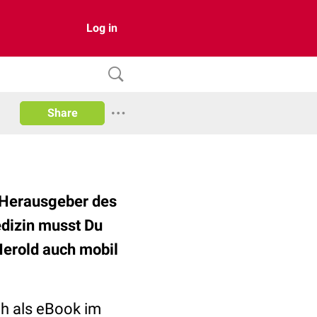
Log in
Share
r Herausgeber des
edizin musst Du
Herold auch mobil
ch als eBook im