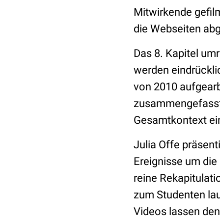
Mitwirkende gefil
die Webseiten ab
Das 8. Kapitel um
werden eindrückli
von 2010 aufgearb
zusammengefasst. 
Gesamtkontext ei
Julia Offe präsent
Ereignisse um die
reine Rekapitulati
zum Studenten lau
Videos lassen den