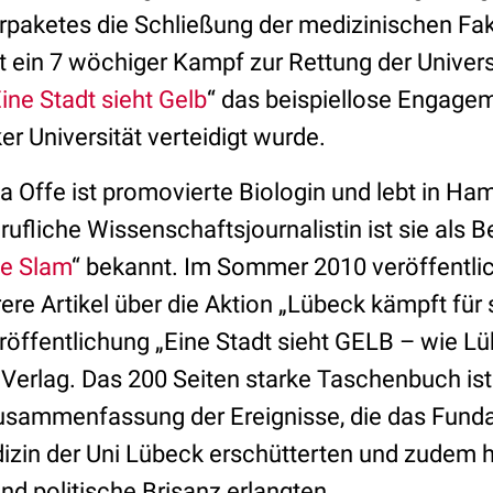
paketes die Schließung der medizinischen Fak
t ein 7 wöchiger Kampf zur Rettung der Universi
ine Stadt sieht Gelb
“ das beispiellose Engagem
r Universität verteidigt wurde.
lia Offe ist promovierte Biologin und lebt in Ha
berufliche Wissenschaftsjournalistin ist sie als 
e Slam
“ bekannt. Im Sommer 2010 veröffentlic
re Artikel über die Aktion „Lübeck kämpft für s
röffentlichung „Eine Stadt sieht GELB – wie L
 Verlag. Das 200 Seiten starke Taschenbuch ist
usammenfassung der Ereignisse, die das Fund
zin der Uni Lübeck erschütterten und zudem 
d politische Brisanz erlangten.