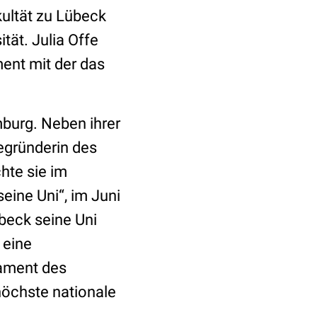
ultät zu Lübeck
tät. Julia Offe
ent mit der das
mburg. Neben ihrer
Begründerin des
hte sie im
eine Uni“, im Juni
übeck seine Uni
 eine
ament des
höchste nationale