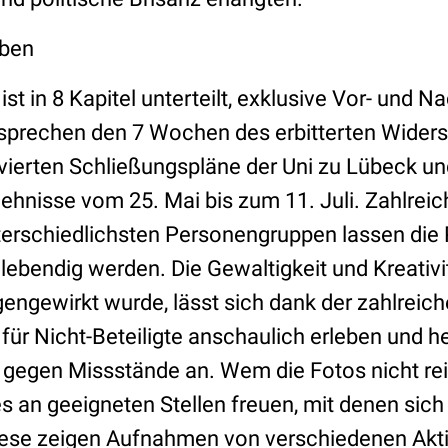
eben
t in 8 Kapitel unterteilt, exklusive Vor- und N
tsprechen den 7 Wochen des erbitterten Wider
ivierten Schließungspläne der Uni zu Lübeck u
ehnisse vom 25. Mai bis zum 11. Juli. Zahlreic
terschiedlichsten Personengruppen lassen die 
lebendig werden. Die Gewaltigkeit und Kreativit
engewirkt wurde, lässt sich dank der zahlreic
für Nicht-Beteiligte anschaulich erleben und h
t gegen Missstände an. Wem die Fotos nicht rei
s an geeigneten Stellen freuen, mit denen sic
iese zeigen Aufnahmen von verschiedenen Akti