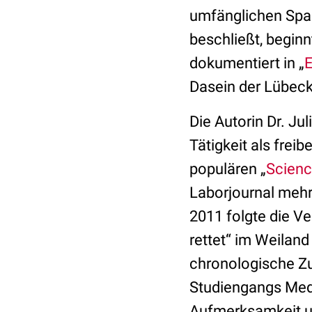
umfänglichen Spar
beschließt, beginn
dokumentiert in „
E
Dasein der Lübecke
Die Autorin Dr. Ju
Tätigkeit als frei
populären „
Scienc
Laborjournal mehre
2011 folgte die Ve
rettet“ im Weiland
chronologische Z
Studiengangs Medi
Aufmerksamkeit un