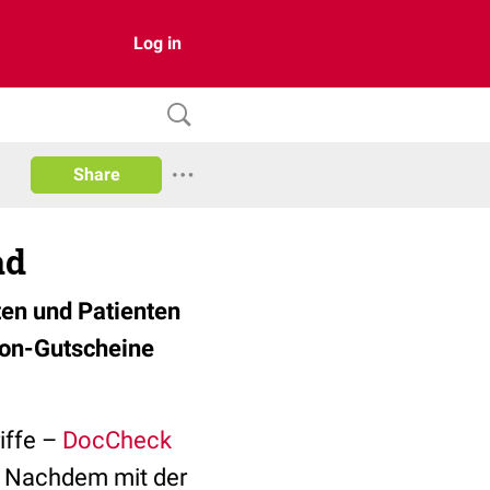
Log in
Share
ad
ten und Patienten
zon-Gutscheine
riffe –
DocCheck
t. Nachdem mit der