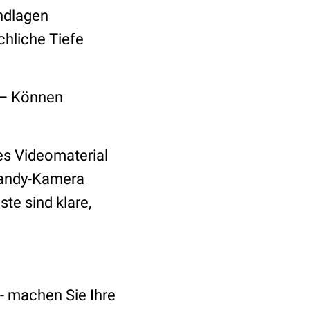
ndlagen
achliche Tiefe
n – Können
es Videomaterial
 Handy-Kamera
te sind klare,
 - machen Sie Ihre