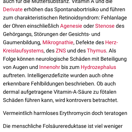
auch für die Muttersubstanz. Vitamin A und die
Derivate
erhöhen das Spontanabortrisiko und führen
zum charakteristischen Retinoidsyndrom: Fehlanlage
der Ohren einschließlich
Agenesie
oder
Stenose
des
Gehörgangs, Störungen der Gesichts- und
Gaumenbildung,
Mikrognathie
, Defekte des
Herz-
Kreislaufsystems
, des
ZNS
und des
Thymus
. Als
Folge können neurologische Schäden mit Beteiligung
von Augen und
Innenohr
bis zum
Hydrozephalus
auftreten. Intelligenzdefizite wurden auch ohne
erkennbare Fehlbildungen beschrieben. Ob auch
dermal aufgetragene Vitamin-A-Säure zu fötalen
Schäden führen kann, wird kontrovers betrachtet.
Vermeintlich harmloses Erythromycin doch teratogen
Die menschliche Folsäurereduktase ist viel weniger