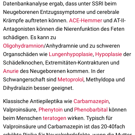
Datenbankanalyse ergab, dass unter SSRI beim
Neugeborenen Entzugssymptome und cerebrale
Krämpfe auftreten können.
ACE-Hemmer
und AT-II-
Antagonisten können die Nierenfunktion des Feten
schädigen. Es kann zu
Oligohydramnion
/Anhydramnie und zu schweren
Organschäden wie
Lungenhypoplasie
,
Hypoplasie
der
Schädelknochen, Extremitäten-Kontrakturen und
Anurie
des Neugeborenen kommen. In der
Schwangerschaft sind
Metoprolol
, Methyldopa und
Dihydralazin besser geeignet.
Klassische Antiepileptika wie
Carbamazepin
,
Valproinsäure,
Phenytoin
und
Phenobarbital
können
beim Menschen
teratogen
wirken. Typisch für
Valproinsäure und Carbamazepin ist das 20-40fach
erhöhte Risiko für Neuralrohrdefekte, wenn die Mutter