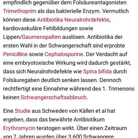
empfindlich gegenüber dem Folsäureantagonisten
Trimethoprim
als das bakterielle Enzym. Vermutlich
können diese
Antibiotika
Neuralrohrdefekte
,
kardiovaskuläre Fehlbildungen sowie
Lippen/
Gaumenspalten
auslösen. Antibiotika der
ersten Wahl in der Schwangerschaft sind erprobte
Penicilline
sowie
Cephalosporine
. Der Verdacht auf
eine embryotoxische Wirkung wird dadurch gestärkt,
dass sich Neuralrohrdefekte wie
Spina bifida
durch
Folsäuregaben deutlich senken lassen. Dennoch
rechtfertigt eine Einnahme während des 1. Trimenons
keinen
Schwangerschaftsabbruch
.
Eine
Studie
aus Schweden von Källen et al hat
ergeben, dass das bewährte Antibiotikum
Erythromycin
teratogen wirkt. Über einen Zeitraum
von 7 Jahren wurden über 3.600 Schwangere