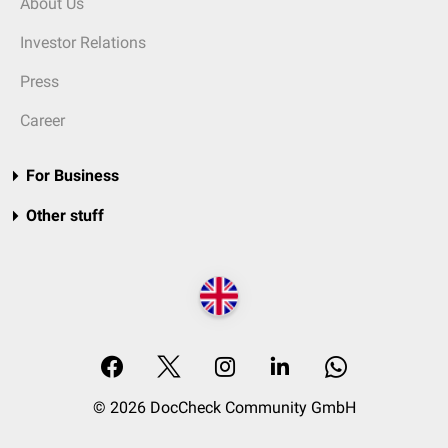
About Us
Investor Relations
Press
Career
For Business
Other stuff
© 2026 DocCheck Community GmbH