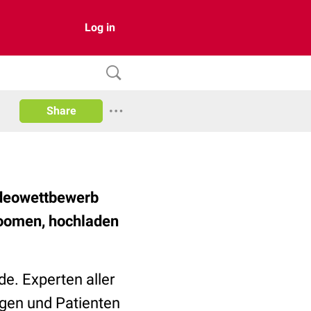
Log in
Share
ideowettbewerb
nzoomen, hochladen
e. Experten aller
egen und Patienten