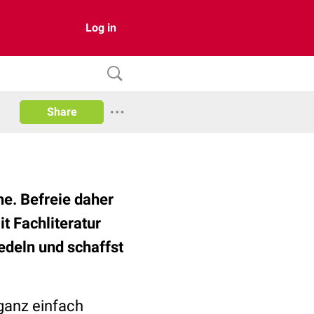
Log in
Share
he. Befreie daher
t Fachliteratur
deln und schaffst
anz einfach