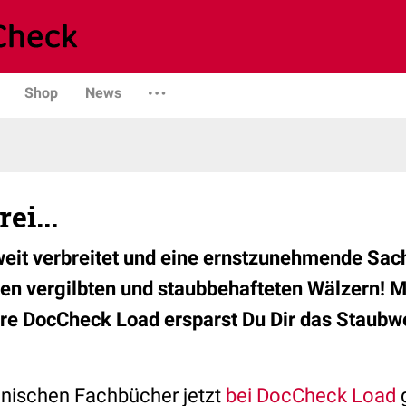
Shop
News
ei...
 weit verbreitet und eine ernstzunehmende Sac
ten vergilbten und staubbehafteten Wälzern! Mi
re DocCheck Load ersparst Du Dir das Staubwe
inischen Fachbücher jetzt
bei DocCheck Load
g