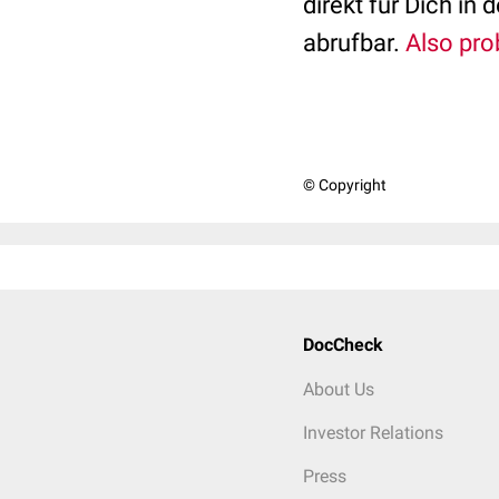
direkt für Dich in
abrufbar.
Also prob
© Copyright
DocCheck
About Us
Investor Relations
Press