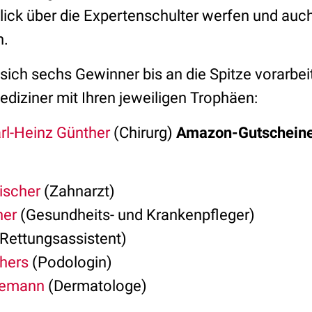
lick über die Expertenschulter werfen und auch
n.
ch sechs Gewinner bis an die Spitze vorarbeit
diziner mit Ihren jeweiligen Trophäen:
rl-Heinz Günther
(Chirurg)
Amazon-Gutscheine 
ischer
(Zahnarzt)
her
(Gesundheits- und Krankenpfleger)
Rettungsassistent)
hers
(Podologin)
gemann
(Dermatologe)