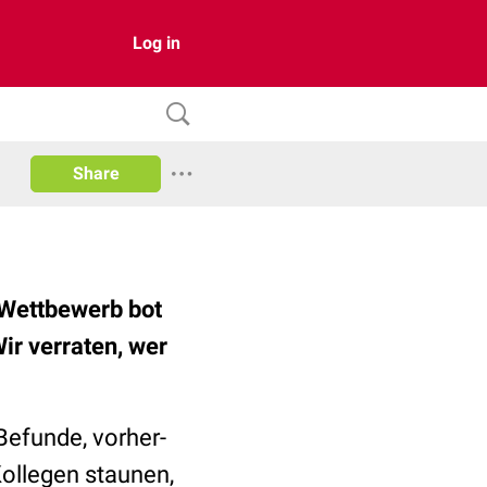
Log in
Share
Wettbewerb bot
ir verraten, wer
Befunde, vorher-
Kollegen staunen,