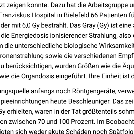
zt zeigen konnte. Dazu hat die Arbeitsgruppe u
ranziskus Hospital in Bielefeld 66 Patienten f
der mit 6,0 Gy bestrahlt. Das Gray (Gy) ist eine
die Energiedosis ionisierender Strahlung, also 
 die unterschiedliche biologische Wirksamkeit 
onenstrahlung sowie die verschiedenen Empfi
u berücksichtigen, wurden Größen wie die Äqui
wie die Organdosis eingeführt. Ihre Einheit ist d
lungsquelle anfangs noch Röntgengeräte, ver
apieeinrichtungen heute Beschleuniger. Das zei
 Gy erhielten, waren in der Tat größtenteils schm
gen zwischen 70 und 100 Prozent. Im Beobach
gten sich weder akute Schäden noch Spätfolg