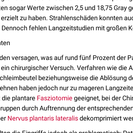
tten sogar Werte zwischen 2,5 und 18,75 Gray g
 erzielt zu haben. Strahlenschäden konnten au
 Dennoch fehlen Langzeitstudien mit großen K
hten
den versagen, was auf rund fünf Prozent der Pat
 ein chirurgischer Versuch. Verfahren wie die 
Schleimbeutel beziehungsweise die Ablösung d
ehnen haben jedoch nur zu mageren Langzeit
t die plantare
Fasziotomie
geeignet, bei der Chi
uppen durch Auftrennung der entsprechenden 
der
Nervus plantaris lateralis
dekomprimiert we