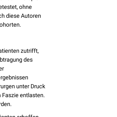
etestet, ohne
ch diese Autoren
ohorten.
ienten zutrifft,
Abtragung des
er
ergebnissen
rurgen unter Druck
Faszie entlasten.
rden.