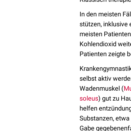
In den meisten Fä
stützen, inklusive
meisten Patienten
Kohlendioxid weit
Patienten zeigte b
Krankengymnastik 
selbst aktiv werd
Wadenmuskel (
Mu
soleus
) gut zu Ha
helfen entzündun
Substanzen, etwa
Gabe gegebenenfal