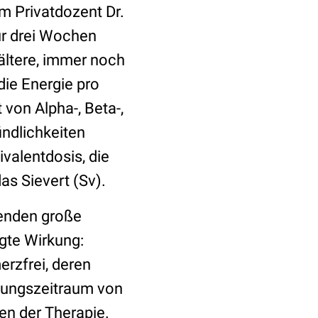
m Privatdozent Dr.
ür drei Wochen
 ältere, immer noch
die Energie pro
von Alpha-, Beta-,
ndlichkeiten
valentdosis, die
as Sievert (Sv).
wenden große
gte Wirkung:
erzfrei, deren
tungszeitraum von
en der Therapie.