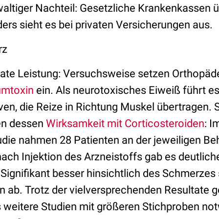
waltiger Nachteil: Gesetzliche Krankenkassen
ders sieht es bei privaten Versicherungen aus.
rz
ivate Leistung: Versuchsweise setzen Orthopäde
umtoxin
ein. Als neurotoxisches Eiweiß führt es
n, die Reize in Richtung Muskel übertragen. 
hen dessen
Wirksamkeit mit Corticosteroiden
: 
udie nahmen 28 Patienten an der jeweiligen B
nach Injektion des Arzneistoffs gab es deutlich
Signifikant besser hinsichtlich des Schmerzes s
n ab. Trotz der vielversprechenden Resultate 
 weitere Studien mit größeren Stichproben no