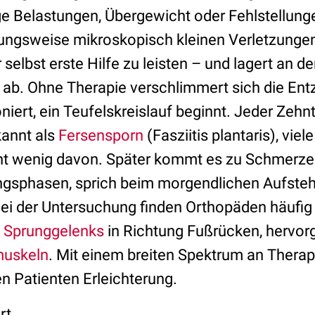
ge Belastungen, Übergewicht oder Fehlstellunge
ngsweise mikroskopisch kleinen Verletzungen
 selbst erste Hilfe zu leisten – und lagert an de
b. Ohne Therapie verschlimmert sich die Ent
niert, ein Teufelskreislauf beginnt. Jeder Zehn
kannt als
Fersensporn
(Fasziitis plantaris), vie
t wenig davon. Später kommt es zu Schmerzen
ngsphasen, sprich beim morgendlichen Aufsteh
Bei der Untersuchung finden Orthopäden häufig
s
Sprunggelenks
in Richtung Fußrücken, hervor
uskeln
. Mit einem breiten Spektrum an Thera
n Patienten Erleichterung.
rt