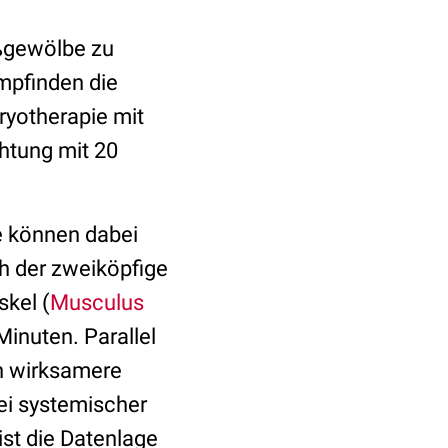
ußgewölbe zu
mpfinden die
ryotherapie mit
htung mit 20
e können dabei
h der zweiköpfige
skel (
Musculus
Minuten. Parallel
h wirksamere
bei systemischer
st die Datenlage