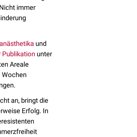
. Nicht immer
linderung
anästhetika
und
r Publikation
unter
ten Areale
ei Wochen
ungen.
t an, bringt die
weise Erfolg. In
eresistenten
hmerzfreiheit