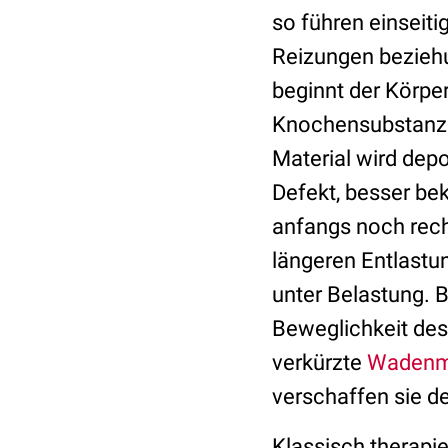
so führen einseiti
Reizungen beziehu
beginnt der Körper
Knochensubstanz a
Material wird depo
Defekt, besser be
anfangs noch rech
längeren Entlastu
unter Belastung. 
Beweglichkeit de
verkürzte
Wadenm
verschaffen sie de
Klassisch therapie