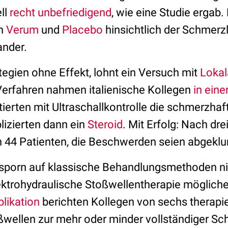
ll
recht unbefriedigend
, wie eine Studie ergab
ch
Verum
und
Placebo
hinsichtlich der Schmerz
ander.
tegien ohne Effekt, lohnt ein Versuch mit
Lokal
Verfahren nahmen italienische Kollegen
in eine
tierten mit Ultraschallkontrolle die schmerzhaf
izierten dann ein
Steroid
. Mit Erfolg: Nach dr
n 44 Patienten, die Beschwerden seien abgekl
nsporn auf klassische Behandlungsmethoden nich
ktrohydraulische Stoßwellentherapie möglicher
blikation
berichten Kollegen von sechs therapi
oßwellen zur mehr oder minder vollständiger Sc