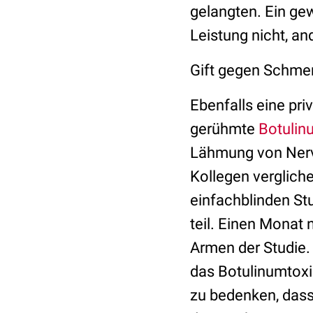
gelangten. Ein ge
Leistung nicht, an
Gift gegen Schme
Ebenfalls eine pr
gerühmte
Botulin
Lähmung von Nerve
Kollegen verglic
einfachblinden St
teil. Einen Monat 
Armen der Studie. 
das Botulinumtoxi
zu bedenken, dass