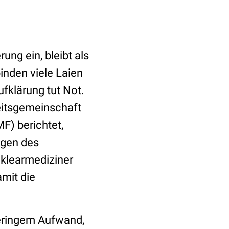
ung ein, bleibt als
binden viele Laien
ufklärung tut Not.
eitsgemeinschaft
F) berichtet,
ngen des
klearmediziner
amit die
 geringem Aufwand,