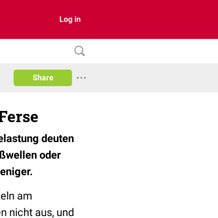
Log in
Share
 Ferse
elastung deuten
oßwellen oder
eniger.
keln am
n nicht aus, und