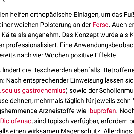
llen helfen orthopädische Einlagen, um das F
 einer weichen Polsterung an der
Ferse
. Auch e
 Kälte als angenehm. Das Konzept wurde als K
er professionalisiert. Eine Anwendungsbeobac
ereits nach vier Wochen positive Effekte.
lindert die Beschwerden ebenfalls. Betroffen
en: Nach entsprechender Einweisung lassen sic
sculus gastrocnemius
) sowie der Schollenmu
use dehnen, mehrmals täglich für jeweils zehn 
gshemmende Arzneistoffe wie
Ibuprofen
. Noc
Diclofenac
, sind topisch verfügbar, erfordern 
ls einen wirksamen Magenschutz. Allerdings i