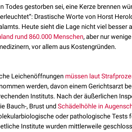
hen Todes gestorben sei, eine Kerze brennen wü
l erleuchtet“: Drastische Worte von Horst Hero
amts. Heute sieht die Lage nicht viel besser 
hland rund 860.000 Menschen
, aber nur wenig
edizinern, vor allem aus Kostengründen.
sche Leichenöffnungen
müssen laut Strafproz
enommen werden, davon einem Gerichtsarzt b
rechenden Instituts. Nach der äußerlichen Insp
e Bauch-, Brust und
Schädelhöhle in Augensc
olekularbiologische oder pathologische Tests 
, etliche Institute wurden mittlerweile geschlos