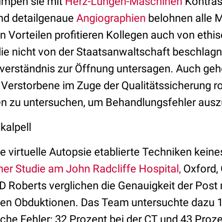
pumpen sie mit
Herz-Lungen-Maschinen
Kontrast
und detailgenaue
Angiographien
belohnen alle 
n Vorteilen profitieren Kollegen auch von ethi
, die nicht von der Staatsanwaltschaft beschla
nverständnis zur Öffnung untersagen. Auch g
 Verstorbene im Zuge der Qualitätssicherung r
ren zu untersuchen, um Behandlungsfehler ausz
kalpell
virtuelle Autopsie etablierte Techniken keines
ner Studie am John Radcliffe Hospital,
Oxford, 
D Roberts verglichen die Genauigkeit der Post
en Obduktionen. Das Team untersuchte dazu 1
che Fehler: 32 Prozent bei der CT und 43 Proze