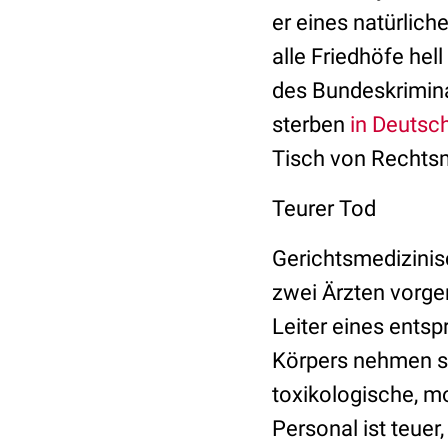
er eines natürlic
alle Friedhöfe hel
des Bundeskriminal
sterben
in Deutsc
Tisch von Rechtsm
Teurer Tod
Gerichtsmedizini
zwei Ärzten vorg
Leiter eines entsp
Körpers nehmen si
toxikologische, m
Personal ist teuer