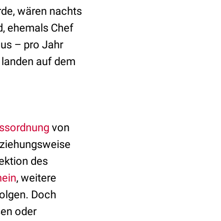
rde, wären nachts
ld, ehemals Chef
aus – pro Jahr
e landen auf dem
essordnung
von
eziehungsweise
ektion des
hein
, weitere
folgen. Doch
sen oder