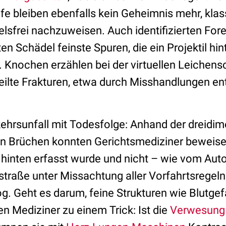
lfe bleiben ebenfalls kein Geheimnis mehr, klas
lsfrei nachzuweisen. Auch identifizierten Fore
en Schädel feinste Spuren, die ein Projektil hin
 Knochen erzählen bei der virtuellen Leichens
eilte Frakturen, etwa durch Misshandlungen e
kehrsunfall mit Todesfolge: Anhand der dreidi
n Brüchen konnten Gerichtsmediziner beweisen
 hinten erfasst wurde und nicht – wie vom Aut
straße unter Missachtung aller Vorfahrtsregeln
g. Geht es darum, feine Strukturen wie Blutge
fen Mediziner zu einem Trick: Ist die
Verwesung