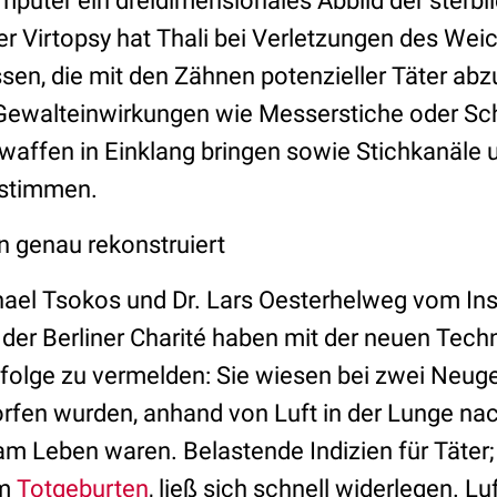
puter ein dreidimensionales Abbild der sterbl
er Virtopsy hat Thali bei Verletzungen des We
sen, die mit den Zähnen potenzieller Täter ab
 Gewalteinwirkungen wie Messerstiche oder Sc
waffen in Einklang bringen sowie Stichkanäle
estimmen.
n genau rekonstruiert
hael Tsokos und Dr. Lars Oesterhelweg vom Inst
der Berliner Charité haben mit der neuen Techn
olge zu vermelden: Sie wiesen bei zwei Neuge
fen wurden, anhand von Luft in der Lunge nac
am Leben waren. Belastende Indizien für Täter;
um
Totgeburten
, ließ sich schnell widerlegen. Lu