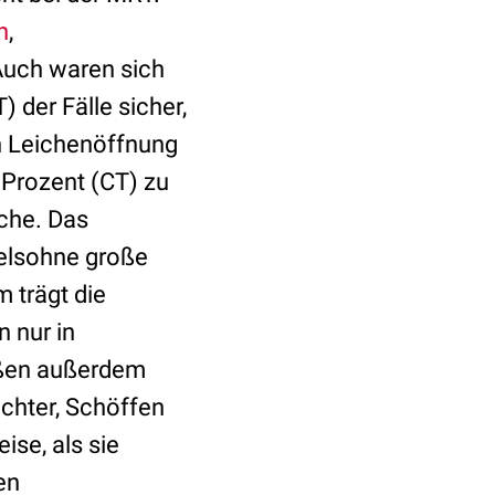
n
,
uch waren sich
 der Fälle sicher,
en Leichenöffnung
Prozent (CT) zu
che. Das
felsohne große
 trägt die
 nur in
ießen außerdem
ichter, Schöffen
se, als sie
en