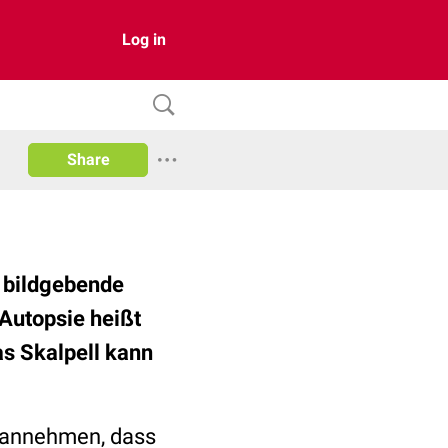
Log in
Share
h bildgebende
 Autopsie heißt
s Skalpell kann
h annehmen, dass