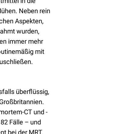
mittel in die
Mühen. Neben rein
schen Aspekten,
gnahmt wurden,
ehen immer mehr
outinemäßig mit
uschließen.
falls überflüssig,
Großbritannien.
 mortem-CT und -
82 Fälle – und
nt bei der MRT.