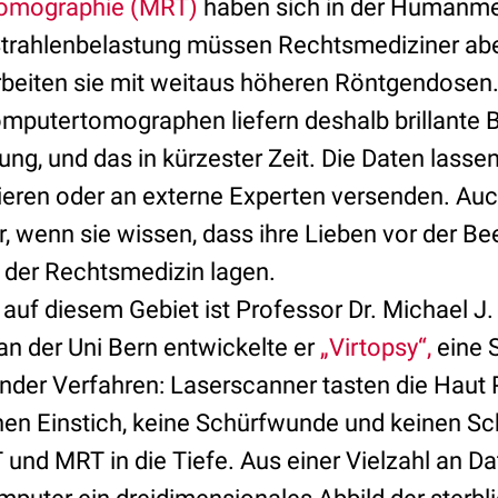
omographie (MRT)
haben sich in der Humanmed
e Strahlenbelastung müssen Rechtsmediziner ab
beiten sie mit weitaus höheren Röntgendosen
putertomographen liefern deshalb brillante Bi
ung, und das in kürzester Zeit. Die Daten lassen
vieren oder an externe Experten versenden. Auc
, wenn sie wissen, dass ihre Lieben vor der Be
der Rechtsmedizin lagen.
r auf diesem Gebiet ist Professor Dr. Michael 
n der Uni Bern entwickelte er
„Virtopsy“,
eine S
nder Verfahren: Laserscanner tasten die Haut P
nen Einstich, keine Schürfwunde und keinen Sc
T und MRT in die Tiefe. Aus einer Vielzahl an D