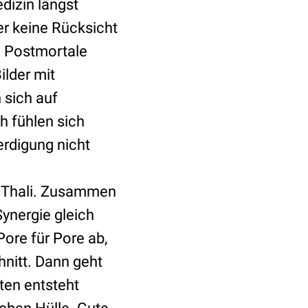
izin längst
er keine Rücksicht
. Postmortale
lder mit
 sich auf
h fühlen sich
erdigung nicht
J. Thali. Zusammen
ynergie gleich
ore für Pore ab,
hnitt. Dann geht
aten entsteht