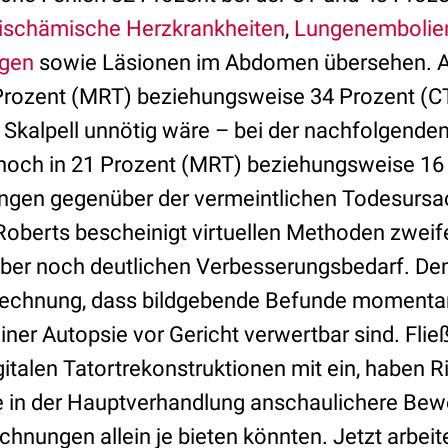
ischämische Herzkrankheiten
,
Lungenembolie
gen
sowie Läsionen im Abdomen übersehen. A
Prozent (MRT) beziehungsweise 34 Prozent (CT)
m Skalpell unnötig wäre – bei der nachfolgend
noch in 21 Prozent (MRT) beziehungsweise 16 
ngen gegenüber der vermeintlichen Todesursa
oberts bescheinigt virtuellen Methoden zwei
 aber noch deutlichen Verbesserungsbedarf. Dem
Rechnung, dass bildgebende Befunde momentan
iner Autopsie vor Gericht verwertbar sind. Fl
italen Tatortrekonstruktionen mit ein, haben R
 in der Hauptverhandlung anschaulichere Bewei
ichnungen allein je bieten könnten. Jetzt arbeit