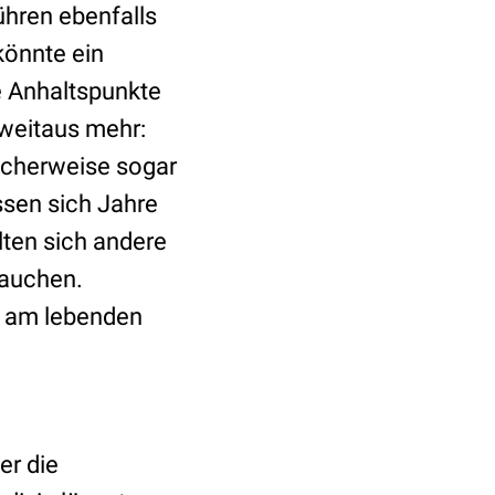
ühren ebenfalls
könnte ein
e Anhaltspunkte
 weitaus mehr:
licherweise sogar
assen sich Jahre
lten sich andere
tauchen.
n am lebenden
er die