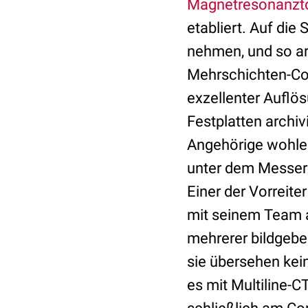
Magnetresonanzt
etabliert. Auf di
nehmen, und so ar
Mehrschichten-Com
exzellenter Auflös
Festplatten archi
Angehörige wohler
unter dem Messer 
Einer der Vorreite
mit seinem Team a
mehrerer bildgebe
sie übersehen kei
es mit Multiline-C