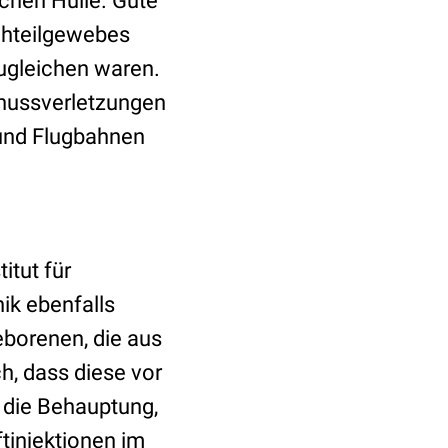
ichen Hülle. Gute
ichteilgewebes
zugleichen waren.
hussverletzungen
 und Flugbahnen
itut für
ik ebenfalls
borenen, die aus
h, dass diese vor
 die Behauptung,
ftinjektionen im