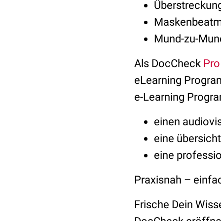
Überstreckun
Maskenbeat
Mund-zu-Mun
Als DocCheck
Pro
eLearning Program
e-Learning Progra
einen audiov
eine übersicht
eine professi
Praxisnah – einfa
Frische Dein Wiss