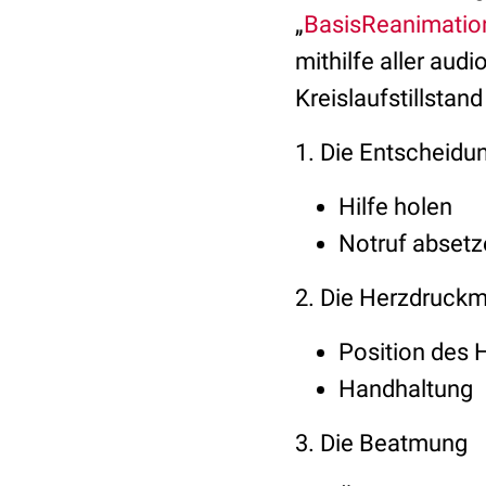
„
BasisReanimatio
mithilfe aller aud
Kreislaufstillstand 
1. Die Entscheidu
Hilfe holen
Notruf abset
2. Die Herzdruck
Position des 
Handhaltung
3. Die Beatmung