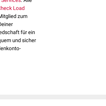
 Services
. Alle
heck Load
-Mitglied zum
Deiner
dschaft für ein
equem und sicher
denkonto-