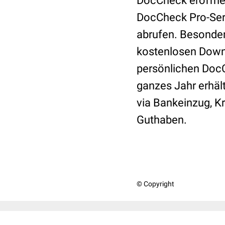
DocCheck eröffnet
DocCheck Pro-Serv
abrufen. Besonders
kostenlosen Downl
persönlichen DocC
ganzes Jahr erhäl
via Bankeinzug, K
Guthaben.
© Copyright