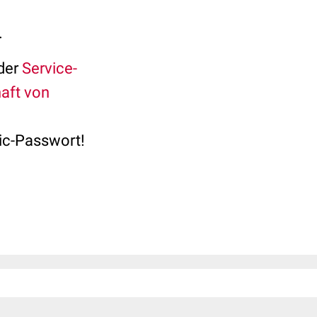
.
 der
Service-
aft von
sic-Passwort!