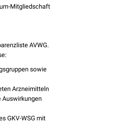
ium-Mitgliedschaft
parenzliste AVWG.
se:
ragsgruppen sowie
ten Arzneimitteln
e Auswirkungen
 des GKV-WSG mit