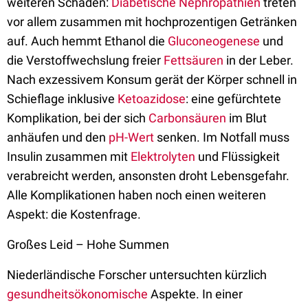
weiteren Schäden:
Diabetische Nephropathien
treten
vor allem zusammen mit hochprozentigen Getränken
auf. Auch hemmt Ethanol die
Gluconeogenese
und
die Verstoffwechslung freier
Fettsäuren
in der Leber.
Nach exzessivem Konsum gerät der Körper schnell in
Schieflage inklusive
Ketoazidose
: eine gefürchtete
Komplikation, bei der sich
Carbonsäuren
im Blut
anhäufen und den
pH-Wert
senken. Im Notfall muss
Insulin zusammen mit
Elektrolyten
und Flüssigkeit
verabreicht werden, ansonsten droht Lebensgefahr.
Alle Komplikationen haben noch einen weiteren
Aspekt: die Kostenfrage.
Großes Leid – Hohe Summen
Niederländische Forscher untersuchten kürzlich
gesundheitsökonomische
Aspekte. In einer