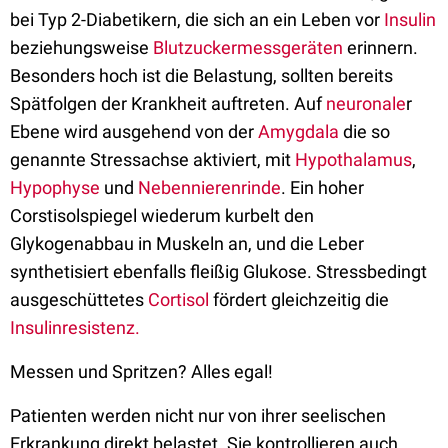
bei Typ 2-Diabetikern, die sich an ein Leben vor
Insulin
beziehungsweise
Blutzuckermessgeräten
erinnern.
Besonders hoch ist die Belastung, sollten bereits
Spätfolgen der Krankheit auftreten. Auf
neuronale
r
Ebene wird ausgehend von der
Amygdala
die so
genannte Stressachse aktiviert, mit
Hypothalamus
,
Hypophyse
und
Nebennierenrinde
. Ein hoher
Corstisolspiegel wiederum kurbelt den
Glykogenabbau in Muskeln an, und die Leber
synthetisiert ebenfalls fleißig Glukose. Stressbedingt
ausgeschüttetes
Cortisol
fördert gleichzeitig die
Insulinresistenz.
Messen und Spritzen? Alles egal!
Patienten werden nicht nur von ihrer seelischen
Erkrankung direkt belastet. Sie kontrollieren auch