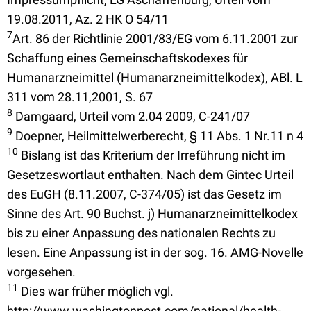
19.08.2011, Az. 2 HK O 54/11
7
Art. 86 der Richtlinie 2001/83/EG vom 6.11.2001 zur
Schaffung eines Gemeinschaftskodexes für
Humanarzneimittel (Humanarzneimittelkodex), ABl. L
311 vom 28.11,2001, S. 67
8
Damgaard, Urteil vom 2.04 2009, C-241/07
9
Doepner, Heilmittelwerberecht, § 11 Abs. 1 Nr.11 n 4
10
Bislang ist das Kriterium der Irreführung nicht im
Gesetzeswortlaut enthalten. Nach dem Gintec Urteil
des EuGH (8.11.2007, C-374/05) ist das Gesetz im
Sinne des Art. 90 Buchst. j) Humanarzneimittelkodex
bis zu einer Anpassung des nationalen Rechts zu
lesen. Eine Anpassung ist in der sog. 16. AMG-Novelle
vorgesehen.
11
Dies war früher möglich vgl.
http://www.washingtonpost.com/national/health-