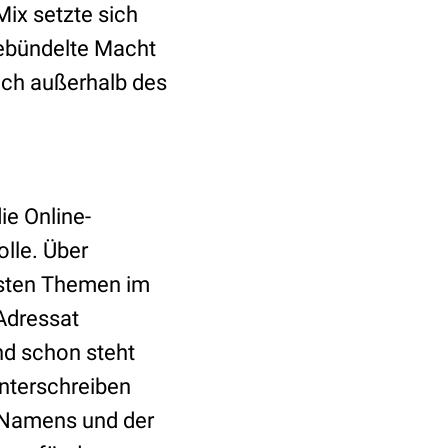
Mix setzte sich
gebündelte Macht
auch außerhalb des
ie Online-
olle. Über
hsten Themen im
Adressat
d schon steht
unterschreiben
s Namens und der