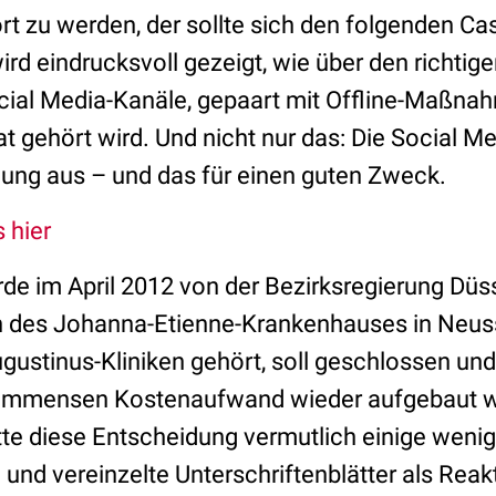
ört zu werden, der sollte sich den folgenden C
rd eindrucksvoll gezeigt, wie über den richtige
ial Media-Kanäle, gepaart mit Offline-Maßnah
at gehört wird. Und nicht nur das: Die Social Me
ng aus – und das für einen guten Zweck.
 hier
de im April 2012 von der Bezirksregierung Düss
ion des Johanna-Etienne-Krankenhauses in Neus
ugustinus-Kliniken gehört, soll geschlossen un
m immensen Kostenaufwand wieder aufgebaut w
tte diese Entscheidung vermutlich einige weni
und vereinzelte Unterschriftenblätter als Reak