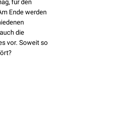
ag, für den
 Am Ende werden
chiedenen
 auch die
s vor. Soweit so
ört?