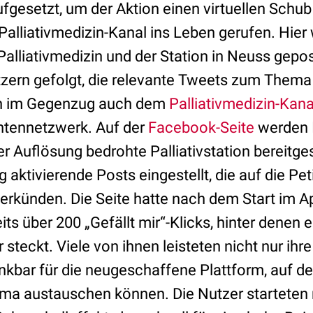
fgesetzt, um der Aktion einen virtuellen Schub
Palliativmedizin-Kanal ins Leben gerufen. Hier
alliativmedizin und der Station in Neuss gepos
zern gefolgt, die relevante Tweets zum Thema 
en im Gegenzug auch dem
Palliativmedizin-Kana
htennetzwerk. Auf der
Facebook-Seite
werden 
r Auflösung bedrohte Palliativstation bereitge
aktivierende Posts eingestellt, die auf die Pet
rkünden. Die Seite hatte nach dem Start im Ap
eits über 200 „Gefällt mir“-Klicks, hinter denen
steckt. Viele von ihnen leisteten nicht nur ihre
kbar für die neugeschaffene Plattform, auf der
ema austauschen können. Die Nutzer starteten m