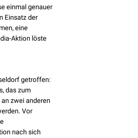
ase einmal genauer
n Einsatz der
men, eine
dia-Aktion löste
eldorf getroffen:
s, das zum
d an zwei anderen
erden. Vor
ge
tion nach sich