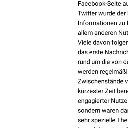
Facebook-Seite au
Twitter wurde der 
Informationen zu P
allem anderen Nut
Viele davon folg
das erste Nachric
rund um die von de
werden regelmäßig 
Zwischenstände ve
kürzester Zeit ber
engagierter Nutzer 
sondern waren dan
sehr spezielle Th