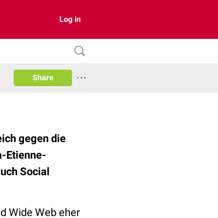
Log in
Share
eich gegen die
a-Etienne-
auch Social
rld Wide Web eher