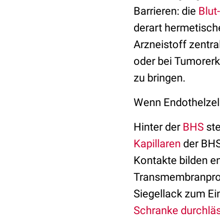
Barrieren: die
Blut
derart hermetische
Arzneistoff zentra
oder bei Tumorerkr
zu bringen.
Wenn Endothelzel
Hinter der
BHS
ste
Kapillaren
der BHS 
Kontakte bilden e
Transmembranpro
Siegellack zum Ei
Schranke durchläs