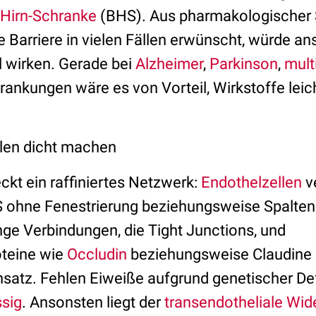
-Hirn-Schranke
(BHS). Aus pharmakologischer S
 Barriere in vielen Fällen erwünscht, würde an
l wirken. Gerade bei
Alzheimer
,
Parkinson
,
mult
ankungen wäre es von Vorteil, Wirkstoffe leich
len dicht machen
ckt ein raffiniertes Netzwerk:
Endothelzellen
v
ohne Fenestrierung beziehungsweise Spalten. 
nge Verbindungen, die Tight Junctions, und
teine wie
Occludin
beziehungsweise Claudine
nsatz. Fehlen Eiweiße aufgrund genetischer De
sig
. Ansonsten liegt der
transendotheliale Wid