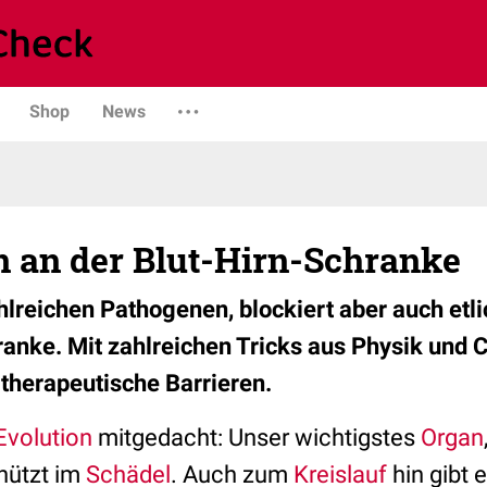
Shop
News
 an der Blut-Hirn-Schranke
ahlreichen Pathogenen, blockiert aber auch et
ranke. Mit zahlreichen Tricks aus Physik und
therapeutische Barrieren.
Evolution
mitgedacht: Unser wichtigstes
Organ
chützt im
Schädel
. Auch zum
Kreislauf
hin gibt 