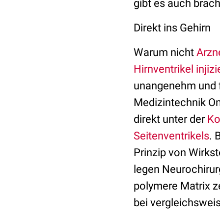
gibt es auch brac
Direkt ins Gehirn
Warum nicht
Arzn
Hirnventrikel
injiz
unangenehm und fü
Medizintechnik Om
direkt unter der
Ko
Seitenventrikels
. 
Prinzip von Wirks
legen Neurochiru
polymere Matrix zer
bei vergleichswei