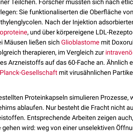
er Teilchen. Forscher mussten sich nach etli
legen: Sie funktionaliserten die Oberfläche von
thylenglycolen. Nach der Injektion adsorbierte
oproteine
, und über körpereigene LDL-Rezepto
ei Mäusen ließen sich
Glioblastome
mit Doxorub
lgreich therapieren, im Vergleich zur
intraven
des Arzneistoffs auf das 60-Fache an. Ähnlich 
Planck-Gesellschaft
mit virusähnlichen Partikel
estellten Proteinkapseln simulieren Prozesse, w
hirns ablaufen. Nur besteht die Fracht nicht a
istoffen. Entsprechende Arbeiten zeigen auch,
e gehen wird: weg von einer unselektiven Öffnu