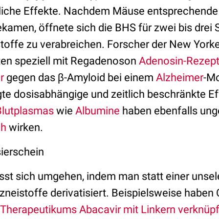
liche Effekte. Nachdem Mäuse entsprechende 
kamen, öffnete sich die BHS für zwei bis drei 
toffe zu verabreichen. Forscher der New Yorke
erten speziell mit Regadenoson
Adenosin-Rezep
r
gegen das β-Amyloid bei einem
Alzheimer
-Mo
e dosisabhängige und zeitlich beschränkte Ef
Blutplasmas
wie
Albumine
haben ebenfalls unge
ch
wirken.
ierschein
sst sich umgehen, indem man statt einer unsel
zneistoffe derivatisiert. Beispielsweise haben
Therapeutikums Abacavir mit Linkern verknüpf