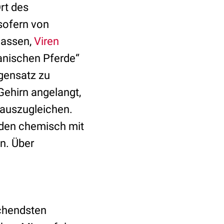
rt des
nsofern von
lassen,
Viren
janischen Pferde“
egensatz zu
Gehirn angelangt,
 auszugleichen.
rden chemisch mit
n. Über
echendsten