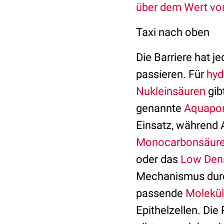
über dem Wert von
Taxi nach oben
Die Barriere hat 
passieren. Für
hyd
Nukleinsäuren
gib
genannte
Aquapor
Einsatz, während 
Monocarbonsäur
oder das
Low Dens
Mechanismus durc
passende
Molekü
Epithelzellen. Die