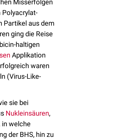
chen Misserfolgen
 Polyacrylat-
n Partikel aus dem
ren ging die Reise
icin-haltigen
ösen
Applikation
erfolgreich waren
n (Virus-Like-
ie sie bei
us
Nukleinsäuren
,
 in welche
ng der BHS, hin zu