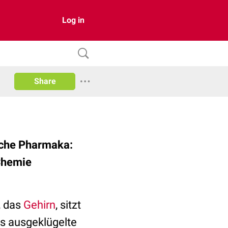
Log in
Share
liche Pharmaka:
 Chemie
, das
Gehirn
, sitzt
es ausgeklügelte