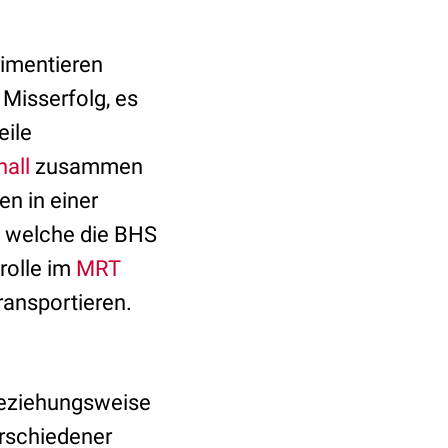
rimentieren
Misserfolg, es
eile
hall
zusammen
n in einer
, welche die BHS
rolle im
MRT
ransportieren.
beziehungsweise
erschiedener