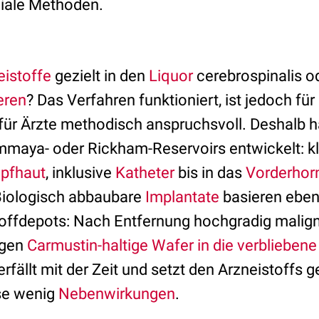
hiale Methoden.
eistoffe
gezielt in den
Liquor
cerebrospinalis od
ieren
? Das Verfahren funktioniert, ist jedoch für
r Ärzte methodisch anspruchsvoll. Deshalb ha
maya- oder Rickham-Reservoirs entwickelt: kle
pfhaut
, inklusive
Katheter
bis in das
Vorderhor
Biologisch abbaubare
Implantate
basieren eben
toffdepots: Nach Entfernung hochgradig malig
rgen
Carmustin-haltige Wafer in die verbliebene
fällt mit der Zeit und setzt den Arzneistoffs gez
se wenig
Nebenwirkungen
.