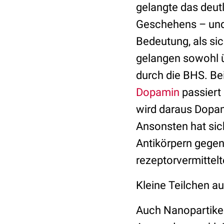
gelangte das deutl
Geschehens – und
Bedeutung, als si
gelangen sowohl 
durch die BHS. Be
Dopamin
passiert
wird daraus Dopam
Ansonsten hat sic
Antikörpern gegen 
rezeptorvermittel
Kleine Teilchen au
Auch Nanopartikel