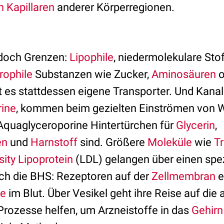
 Kapillaren
anderer Körperregionen.
jedoch Grenzen:
Lipophile
, niedermolekulare Sto
rophile
Substanzen wie Zucker,
Aminosäuren
o
t es stattdessen eigene Transporter. Und Kanal
ine
, kommen beim gezielten Einströmen von
Aquaglyceroporine Hintertürchen für
Glycerin
,
en
und
Harnstoff
sind. Größere
Moleküle
wie
Tr
ity Lipoprotein
(LDL) gelangen über einen spez
h die BHS: Rezeptoren auf der
Zellmembran
e
le
im Blut. Über Vesikel geht ihre Reise auf die
 Prozesse helfen, um Arzneistoffe in das
Gehirn