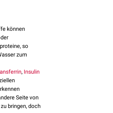
ffe können
der
proteine, so
 Wasser zum
ansferrin
,
Insulin
iellen
rkennen
 andere Seite von
zu bringen, doch