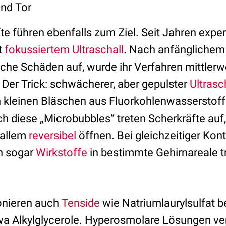
und Tor
e führen ebenfalls zum Ziel. Seit Jahren expe
t
fokussiertem Ultraschall
. Nach anfänglichem 
iche Schäden auf, wurde ihr Verfahren mittlerw
. Der Trick: schwächerer, aber gepulster
Ultrasc
 kleinen Bläschen aus Fluorkohlenwasserstoffe
ch diese „Microbubbles“ treten Scherkräfte auf
 allem
reversibel
öffnen. Bei gleichzeitiger Kont
n sogar
Wirkstoffe
in bestimmte Gehirnareale t
onieren auch
Tenside
wie Natriumlaurylsulfat 
twa Alkylglycerole. Hyperosmolare Lösungen v