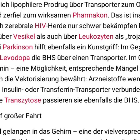
ich lipophilere Prodrug über Transporter zum O
 zerfiel zum wirksamen
Pharmakon
. Das ist i
ch zerebrale
HIV
-Herde nur schwer bekämpfen 
über
Vesikel
als auch über
Leukozyten
als „tro
i
Parkinson
hilft ebenfalls ein Kunstgriff: Im G
Levodopa
die BHS über einen Transporter. Im 
in – eine Möglichkeit, entsprechende Mängel
h die Vektorisierung bewährt: Arzneistoffe we
Insulin- oder Transferrin-Transporter verbunde
te
Transzytose
passieren sie ebenfalls die BHS.
f großer Fahrt
 gelangen in das Gehirn – eine der vielverspr