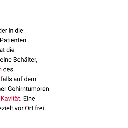
er in die
 Patienten
t die
ine Behälter,
n
des
falls auf dem
ner Gehirntumoren
 Kavität
. Eine
ielt vor Ort frei –