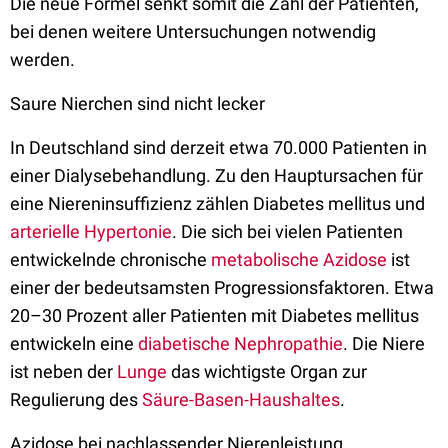
Die neue Formel senkt somit die Zahl der Patienten,
bei denen weitere Untersuchungen notwendig
werden.
Saure Nierchen sind nicht lecker
In Deutschland sind derzeit etwa 70.000 Patienten in
einer Dialysebehandlung. Zu den Hauptursachen für
eine Niereninsuffizienz zählen Diabetes mellitus und
arterielle Hypertonie
. Die sich bei vielen Patienten
entwickelnde chronische
metabolische Azidose
ist
einer der bedeutsamsten Progressionsfaktoren. Etwa
20–30 Prozent aller Patienten mit Diabetes mellitus
entwickeln eine
diabetische Nephropathie
. Die Niere
ist neben der
Lunge
das wichtigste Organ zur
Regulierung des
Säure-Basen-Haushaltes
.
Azidose bei nachlassender Nierenleistung