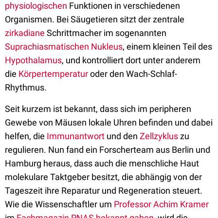
physiologischen
Funktionen in verschiedenen
Organismen. Bei Säugetieren sitzt der zentrale
zirkadiane
Schrittmacher im sogenannten
Suprachiasmatischen Nukleus
, einem kleinen Teil des
Hypothalamus
, und kontrolliert dort unter anderem
die
Körpertemperatur
oder den Wach-Schlaf-
Rhythmus.
Seit kurzem ist bekannt, dass sich im peripheren
Gewebe von Mäusen lokale Uhren befinden und dabei
helfen, die
Immunantwort
und den
Zellzyklus
zu
regulieren. Nun fand ein Forscherteam aus Berlin und
Hamburg heraus, dass auch die menschliche Haut
molekulare Taktgeber besitzt, die abhängig von der
Tageszeit ihre Reparatur und Regeneration steuert.
Wie die Wissenschaftler um
Professor Achim Kramer
im
Fachmagazin PNAS bekannt gaben
, wird die