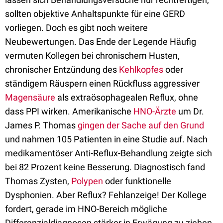
sollten objektive Anhaltspunkte für eine GERD
vorliegen. Doch es gibt noch weitere
Neubewertungen. Das Ende der Legende Häufig
vermuten Kollegen bei chronischem Husten,
chronischer Entzündung des
Kehlkopfes
oder
ständigem Räuspern einen Rückfluss aggressiver
Magensäure
als extraösophagealen Reflux, ohne
dass PPI wirken. Amerikanische
HNO-Ärzte
um Dr.
James P. Thomas
gingen der Sache auf den Grund
und nahmen 105 Patienten in eine Studie auf. Nach
medikamentöser Anti-Reflux-Behandlung zeigte sich
bei 82 Prozent keine Besserung. Diagnostisch fand
Thomas Zysten,
Polypen
oder funktionelle
Dysphonien. Aber Reflux? Fehlanzeige! Der Kollege
fordert, gerade im HNO-Bereich mögliche
Differenzialdiagnosen stärker in Erwägung zu ziehen.