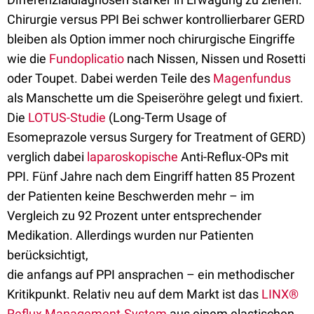
Chirurgie versus PPI Bei schwer kontrollierbarer GERD
bleiben als Option immer noch chirurgische Eingriffe
wie die
Fundoplicatio
nach Nissen, Nissen und Rosetti
oder Toupet. Dabei werden Teile des
Magenfundus
als Manschette um die Speiseröhre gelegt und fixiert.
Die
LOTUS-Studie
(Long-Term Usage of
Esomeprazole versus Surgery for Treatment of GERD)
verglich dabei
laparoskopische
Anti-Reflux-OPs mit
PPI. Fünf Jahre nach dem Eingriff hatten 85 Prozent
der Patienten keine Beschwerden mehr – im
Vergleich zu 92 Prozent unter entsprechender
Medikation. Allerdings wurden nur Patienten
berücksichtigt,
die anfangs auf PPI ansprachen – ein methodischer
Kritikpunkt. Relativ neu auf dem Markt ist das
LINX®
Reflux Management-System
aus einem elastischen