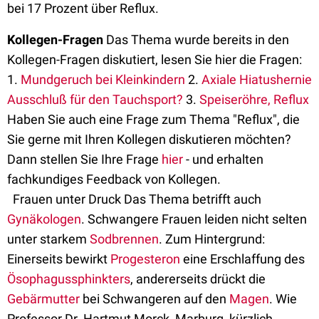
bei 17 Prozent über Reflux.
Kollegen-Fragen
Das Thema wurde bereits in den
Kollegen-Fragen diskutiert, lesen Sie hier die Fragen:
1.
Mundgeruch bei Kleinkindern
2.
Axiale Hiatushernie
Ausschluß für den Tauchsport?
3.
Speiseröhre, Reflux
Haben Sie auch eine Frage zum Thema "Reflux", die
Sie gerne mit Ihren Kollegen diskutieren möchten?
Dann stellen Sie Ihre Frage
hier
- und erhalten
fachkundiges Feedback von Kollegen.
Frauen unter Druck Das Thema betrifft auch
Gynäkologen
. Schwangere Frauen leiden nicht selten
unter starkem
Sodbrennen
. Zum Hintergrund:
Einerseits bewirkt
Progesteron
eine Erschlaffung des
Ösophagussphinkters
, andererseits drückt die
Gebärmutter
bei Schwangeren auf den
Magen
. Wie
Professor Dr. Hartmut Morck, Marburg, kürzlich