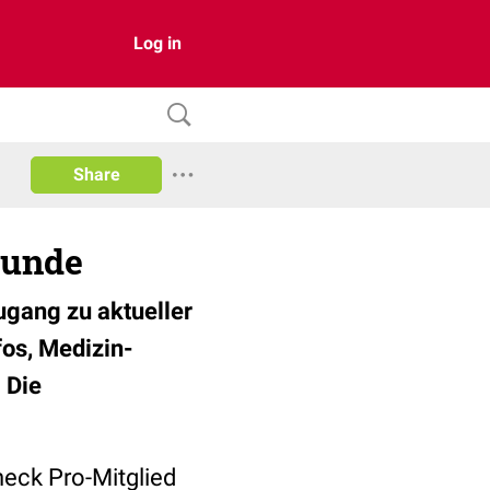
Log in
Share
kunde
ugang zu aktueller
fos, Medizin-
 Die
heck Pro-Mitglied