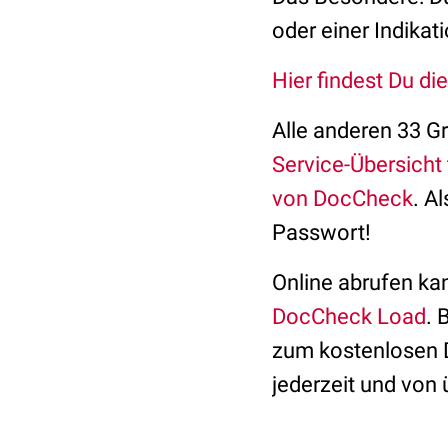
oder einer Indika
Hier findest Du d
Alle anderen 33 G
Service-Übersicht
von DocCheck
. A
Passwort!
Online abrufen ka
DocCheck Load
. 
zum kostenlosen D
jederzeit und von 