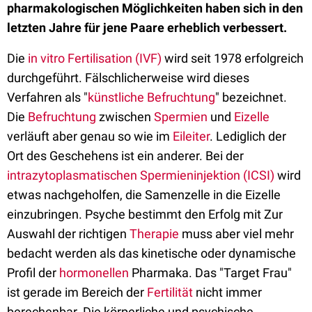
pharmakologischen Möglichkeiten haben sich in den
letzten Jahre für jene Paare erheblich verbessert.
Die
in vitro Fertilisation (IVF)
wird seit 1978 erfolgreich
durchgeführt. Fälschlicherweise wird dieses
Verfahren als "
künstliche Befruchtung
" bezeichnet.
Die
Befruchtung
zwischen
Spermien
und
Eizelle
verläuft aber genau so wie im
Eileiter
. Lediglich der
Ort des Geschehens ist ein anderer. Bei der
intrazytoplasmatischen Spermieninjektion (ICSI)
wird
etwas nachgeholfen, die Samenzelle in die Eizelle
einzubringen. Psyche bestimmt den Erfolg mit Zur
Auswahl der richtigen
Therapie
muss aber viel mehr
bedacht werden als das kinetische oder dynamische
Profil der
hormonellen
Pharmaka. Das "Target Frau"
ist gerade im Bereich der
Fertilität
nicht immer
berechenbar. Die körperliche und psychische