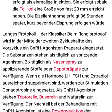
erfolgt als einmalige Injektion. Sie erfolgt sobald
die
Follikel
eine Größe von fast 20 mm erreicht
haben. Die Eizellentnahme erfolgt 36 Stunden
später, kurz bevor der Eisprung erfolgen würde.
Langes Protokoll – der Klassiker Beim "long protocol"
wird in der Mitte der zweiten Zyklushälfte des
Vorzyklus ein GnRH-Agonisten-Präparat eingesetzt.
Die Substanzen stehen als täglich zu spritzende
Agonisten, 2 x täglich als
Nasenspray
zu
applizierende Stoffe oder
Depotpräpate
zur
Verfügung. Wenn die Hormone LH, FSH und Estradiol
ausreichend supprimiert sind, werden zur Stimulation
Gonadotropine eingesetzt. Als GnRH-Agonisten
stehen
Triptorelin
,
Buserelin
und Nafarelin zur
Verfügung. Der Nachteil bei der Behandlung mit
GnRH-Agonisten ist eine
Downregulation
der