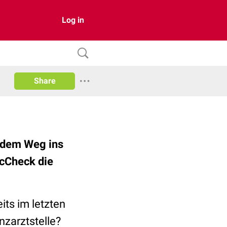
Log in
Share
f dem Weg ins
ocCheck die
its im letzten
zarztstelle?