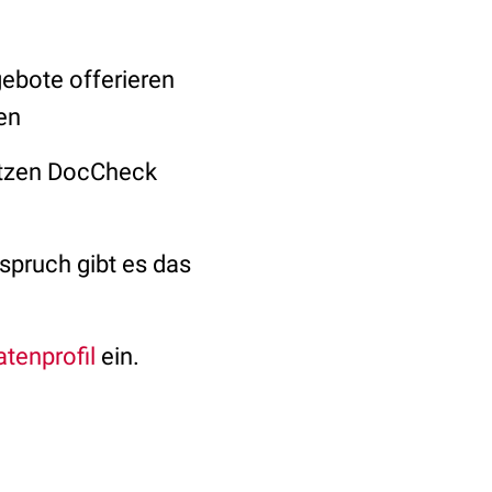
gebote offerieren
en
 nutzen DocCheck
Anspruch gibt es das
tenprofil
ein.