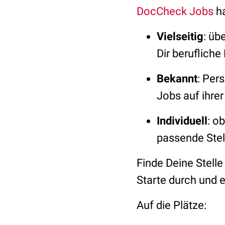
DocCheck Jobs
ha
Vielseitig
: üb
Dir beruflich
Bekannt
: Per
Jobs auf ihre
Individuell
: o
passende Ste
Finde Deine Stelle
Starte durch und e
Auf die Plätze: