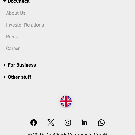
DocCheck
About Us
Investor Relations
Press
Career
For Business
Other stuff
© 2026 DocCheck Community GmbH