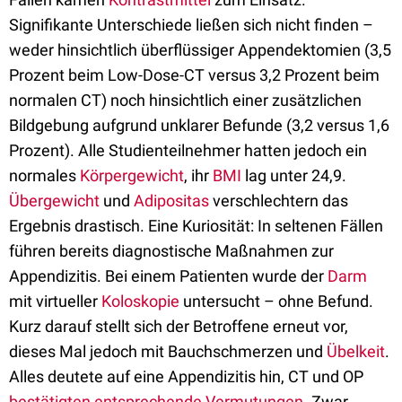
Signifikante Unterschiede ließen sich nicht finden –
weder hinsichtlich überflüssiger Appendektomien (3,5
Prozent beim Low-Dose-CT versus 3,2 Prozent beim
normalen CT) noch hinsichtlich einer zusätzlichen
Bildgebung aufgrund unklarer Befunde (3,2 versus 1,6
Prozent). Alle Studienteilnehmer hatten jedoch ein
normales
Körpergewicht
, ihr
BMI
lag unter 24,9.
Übergewicht
und
Adipositas
verschlechtern das
Ergebnis drastisch. Eine Kuriosität: In seltenen Fällen
führen bereits diagnostische Maßnahmen zur
Appendizitis. Bei einem Patienten wurde der
Darm
mit virtueller
Koloskopie
untersucht – ohne Befund.
Kurz darauf stellt sich der Betroffene erneut vor,
dieses Mal jedoch mit Bauchschmerzen und
Übelkeit
.
Alles deutete auf eine Appendizitis hin, CT und OP
bestätigten entsprechende Vermutungen
. Zwar