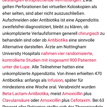
gelten Perforationen bei virtuellen Koloskopien als
eher selten, sind aber nicht auszuschließen.
Aufschneiden oder Antibiotika Ist eine Appendizitis
zweifelsfrei diagnostiziert, bleibt zu klären, ob
unkomplizierte Verlaufsformen generell
chirurgisch
zu
behandeln sind oder ob
Antibiotika
eine sinnvolle
Alternative darstellen. Ärzte am Nottingham
University Hospitals
nahmen vier randomisierte,
kontrollierte Studien mit insgesamt 900 Patienten
unter die Lupe
. Alle Teilnehmer hatten eine
unkomplizierte Appendizitis. Von ihnen erhielten 470
Antibiotika: anfangs als
Infusion
, später für
mindestens eine Woche oral. Verabreicht wurden
Beta-Lactam-Antibiotika
, meist
Amoxicillin
plus
Clavulansäure
oder
Amoxicillin
plus
Cefotaxim
. Bei 63
Prozent aller Patienten stellte sich der Therapieerfolg