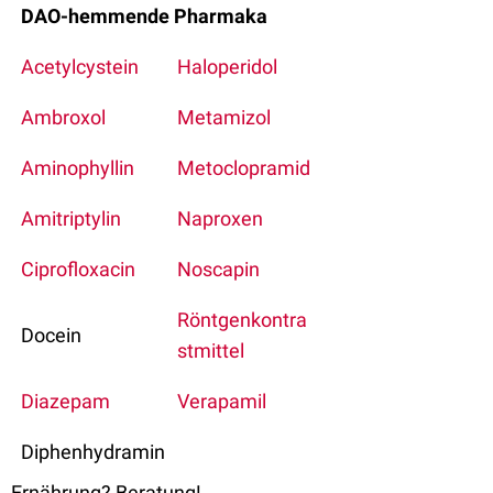
DAO-hemmende Pharmaka
Acetylcystein
Haloperidol
Ambroxol
Metamizol
Aminophyllin
Metoclopramid
Amitriptylin
Naproxen
Ciprofloxacin
Noscapin
Röntgenkontra
Docein
stmittel
Diazepam
Verapamil
Diphenhydramin
Ernährung? Beratung!