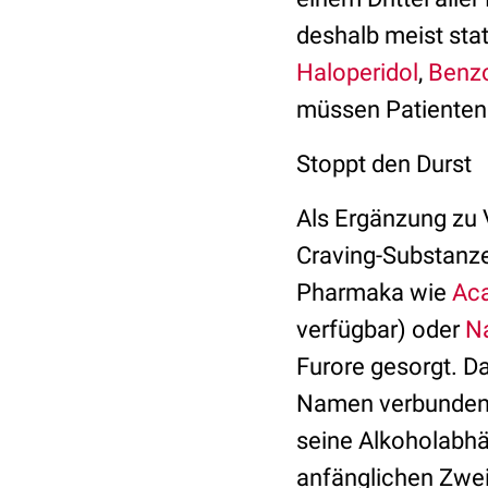
deshalb meist sta
Haloperidol
,
Benz
müssen Patienten l
Stoppt den Durst
Als Ergänzung zu 
Craving-Substanz
Pharmaka wie
Ac
verfügbar) oder
N
Furore gesorgt. D
Namen verbunden: 
seine Alkoholabhä
anfänglichen Zweif