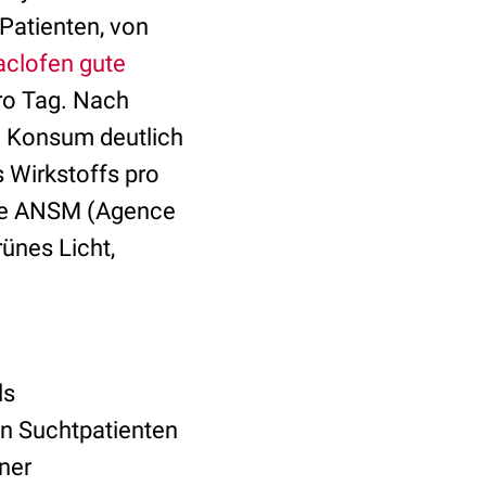
Patienten, von
aclofen gute
ro Tag. Nach
n Konsum deutlich
s Wirkstoffs pro
rde ANSM (Agence
ünes Licht,
ls
en Suchtpatienten
iner