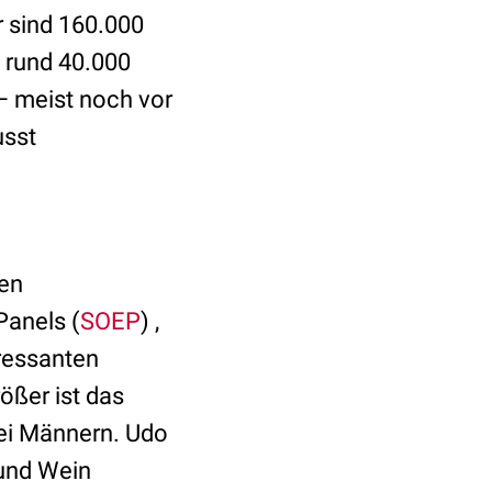
r sind 160.000
n rund 40.000
– meist noch vor
usst
ten
Panels (
SOEP
) ,
ressanten
ößer ist das
ei Männern. Udo
 und Wein