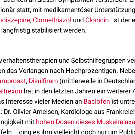
tionär statt, mit medikamentöser Unterstützun
odiazepine
,
Clomethiazol
und
Clonidin
. Ist der 
angfristig stabilisiert werden.
Verhaltenstherapien und Selbsthilfegruppen ver
en das Verlangen nach Hochprozentigen. Neb
amprosat
,
Disulfiram
(mittlerweile in Deutschla
altrexon
hat in den letzten Jahren ein weiterer 
as Interesse vieler Medien an
Baclofen
ist untr
Dr. Olivier Ameisen, Kardiologe aus Frankreich
ngigkeit mit
hohen Dosen dieses Muskelrelax
eln – ging es ihm vielleicht doch nur um Public