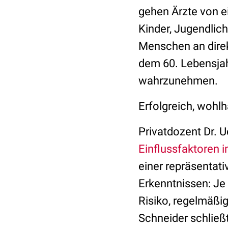
gehen Ärzte von e
Kinder, Jugendlic
Menschen an direk
dem 60. Lebensjahr
wahrzunehmen.
Erfolgreich, wohl
Privatdozent Dr. U
Einflussfaktoren i
einer repräsentat
Erkenntnissen: Je
Risiko, regelmäßi
Schneider schließt