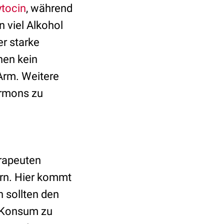
tocin
, während
n viel Alkohol
r starke
nen kein
Arm. Weitere
ormons zu
rapeuten
ern. Hier kommt
 sollten den
n Konsum zu