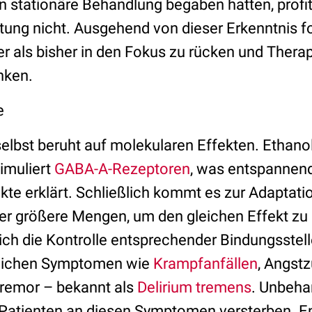
 stationäre Behandlung begaben hatten, profiti
tung nicht. Ausgehend von dieser Erkenntnis fo
rker als bisher in den Fokus zu rücken und The
nken.
e
selbst beruht auf molekularen Effekten. Etha
imuliert
GABA-A-Rezeptoren
, was entspannen
te erklärt. Schließlich kommt es zur Adaptati
 größere Mengen, um den gleichen Effekt zu 
zlich die Kontrolle entsprechender Bindungsste
hrlichen Symptomen wie
Krampfanfällen
, Angst
remor – bekannt als
Delirium tremens
. Unbeha
er Patienten an diesen Symptomen versterben. E