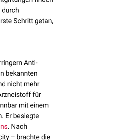
g durch
erste Schritt getan,
ringern Anti-
en bekannten
nd nicht mehr
Arzneistoff für
ennbar mit einem
. Er besiegte
ans
. Nach
ity – brachte die