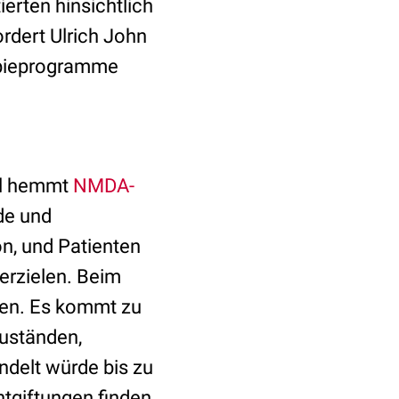
erten hinsichtlich
rdert Ulrich John
rapieprogramme
nol hemmt
NMDA-
de und
on, und Patienten
erzielen. Beim
llen. Es kommt zu
zuständen,
ndelt würde bis zu
ntgiftungen finden