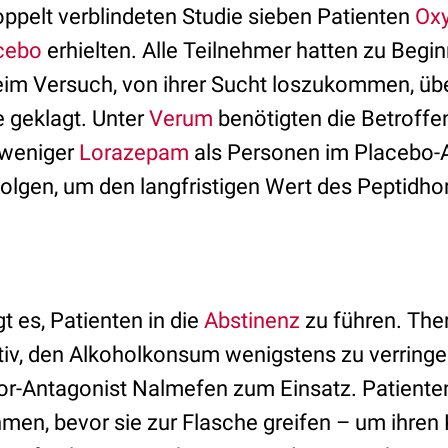
oppelt verblindeten Studie sieben Patienten
Oxy
cebo
erhielten. Alle Teilnehmer hatten zu Begin
im Versuch, von ihrer Sucht loszukommen, übe
geklagt. Unter
Verum
benötigten die Betroffe
 weniger
Lorazepam
als Personen im Placebo-
olgen, um den langfristigen Wert des Peptidh
t es, Patienten in die
Abstinenz
zu führen. The
tiv, den Alkoholkonsum wenigstens zu verring
or-Antagonist Nalmefen zum Einsatz. Patienten
hmen, bevor sie zur Flasche greifen – um ihre