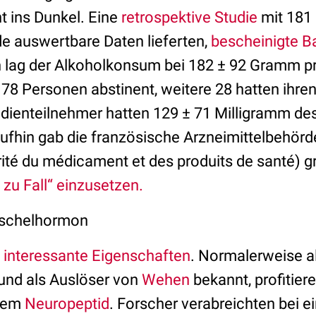
t ins Dunkel. Eine
retrospektive Studie
mit 181 
 auswertbare Daten lieferten,
bescheinigte B
n lag der Alkoholkonsum bei 182 ± 92 Gramm p
78 Personen abstinent, weitere 28 hatten ihre
tudienteilnehmer hatten 129 ± 71 Milligramm de
aufhin gab die französische Arzneimittelbehö
ité du médicament et des produits de santé) gr
 zu Fall“ einzusetzen.
uschelhormon
 interessante Eigenschaften
. Normalerweise a
und als Auslöser von
Wehen
bekannt, profitier
esem
Neuropeptid
. Forscher verabreichten bei e