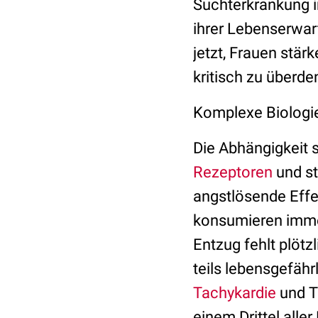
Suchterkrankung in
ihrer Lebenserwar
jetzt, Frauen stä
kritisch zu überde
Komplexe Biologi
Die Abhängigkeit 
Rezeptoren
und st
angstlösende Effek
konsumieren immer
Entzug fehlt plöt
teils lebensgefä
Tachykardie
und T
einem Drittel all