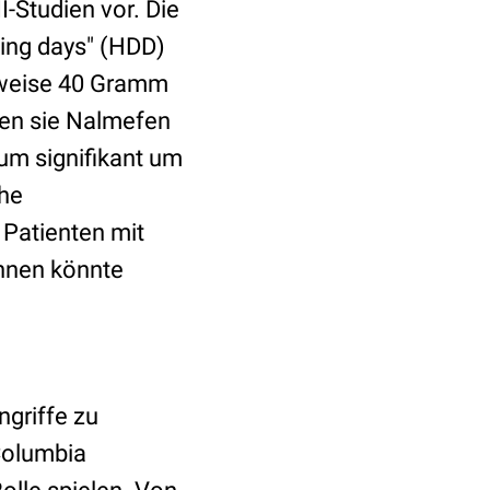
I-Studien vor. Die
king days" (HDD)
sweise 40 Gramm
lten sie Nalmefen
um signifikant um
che
 Patienten mit
Ihnen könnte
ngriffe zu
Columbia