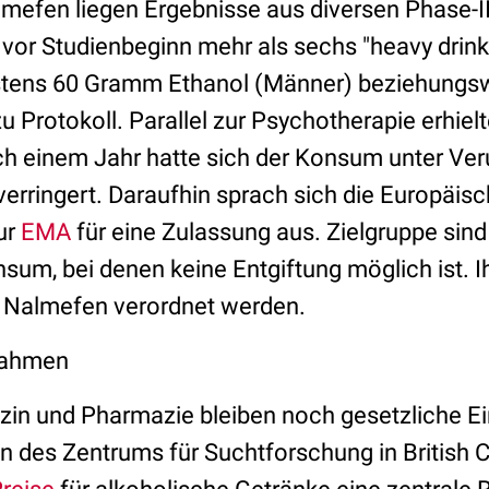
lmefen liegen Ergebnisse aus diversen Phase-II
vor Studienbeginn mehr als sechs "heavy drin
estens 60 Gramm Ethanol (Männer) beziehung
u Protokoll. Parallel zur Psychotherapie erhie
h einem Jahr hatte sich der Konsum unter Ver
verringert. Daraufhin sprach sich die Europäis
ur
EMA
für eine Zulassung aus. Zielgruppe sind
um, bei denen keine Entgiftung möglich ist. 
3 Nalmefen verordnet werden.
nahmen
zin und Pharmazie bleiben noch gesetzliche Ei
n des Zentrums für Suchtforschung in British 