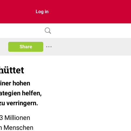
Log in
Share
hüttet
einer hohen
ategien helfen,
u verringern.
3 Millionen
nen Menschen