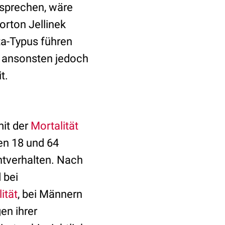
 sprechen, wäre
orton Jellinek
ta-Typus führen
en ansonsten jedoch
t.
mit der
Mortalität
en 18 und 64
htverhalten. Nach
 bei
ität
, bei Männern
en ihrer