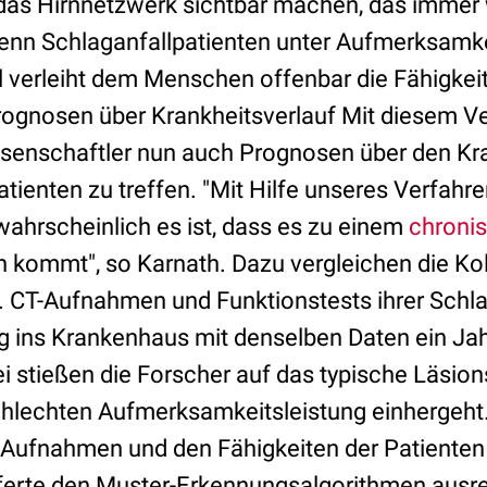
das Hirnnetzwerk sichtbar machen, das immer 
enn Schlaganfallpatienten unter Aufmerksamk
eal verleiht dem Menschen offenbar die Fähigke
rognosen über Krankheitsverlauf Mit diesem V
senschaftler nun auch Prognosen über den Kra
tienten zu treffen. "Mit Hilfe unseres Verfahr
wahrscheinlich es ist, dass es zu einem
chroni
n kommt", so Karnath. Dazu vergleichen die Ko
 CT-Aufnahmen und Funktionstests ihrer Schla
ung ins Krankenhaus mit denselben Daten ein J
i stießen die Forscher auf das typische Läsion
chlechten Aufmerksamkeitsleistung einhergeht.
Aufnahmen und den Fähigkeiten der Patienten
eferte den Muster-Erkennungsalgorithmen ausr