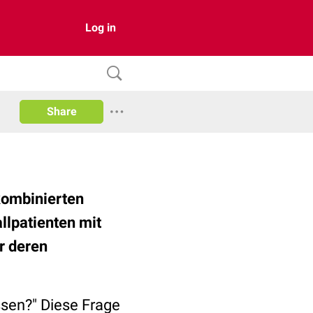
Log in
Share
kombinierten
llpatienten mit
r deren
ssen?" Diese Frage