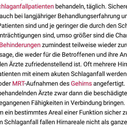
hlaganfallpatienten
behandeln, täglich. Siche
h auch bei langjähriger Behandlungserfahrung u
 Patienten sind und je geringer die durch den Sc
nträchtigungen sind, umso größer sind die Cha
Behinderungen
zumindest teilweise wieder zur
e, die weder für die Betroffenen und ihre A
en Ärzte zufriedenstellend ist. Oft mehrere Hi
tienten mit einem akuten Schlaganfall werde
 oder
MRT
-Aufnahmen des
Gehirns
angefertigt.
behandelnden Ärzte zwar dann die beschädigte
gegangenen Fähigkeiten in Verbindung bringen. 
um ein bestimmtes Areal einer Funktion sicher 
 Schlaganfall fallen Hirnareale nicht als ganz