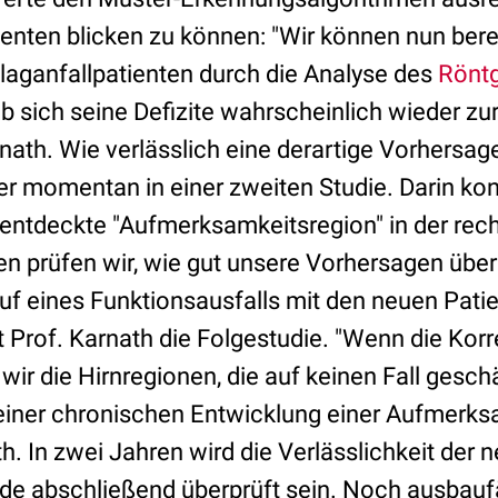
ienten blicken zu können: "Wir können nun bere
hlaganfallpatienten durch die Analyse des
Röntg
ob sich seine Defizite wahrscheinlich wieder z
rnath. Wie verlässlich eine derartige Vorhersage
er momentan in einer zweiten Studie. Darin kon
 entdeckte "Aufmerksamkeitsregion" in der rech
en prüfen wir, wie gut unsere Vorhersagen über
uf eines Funktionsausfalls mit den neuen Pati
ärt Prof. Karnath die Folgestudie. "Wenn die Kor
wir die Hirnregionen, die auf keinen Fall geschä
 einer chronischen Entwicklung einer Aufmerk
. In zwei Jahren wird die Verlässlichkeit der 
e abschließend überprüft sein. Noch ausbauf