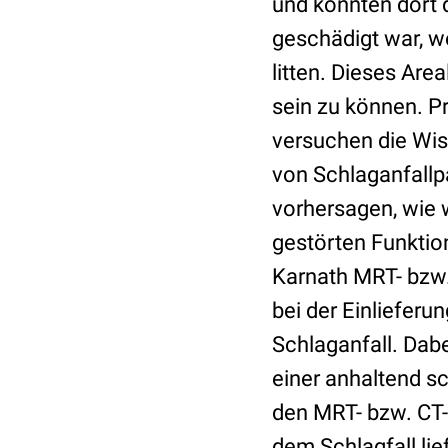
und konnten dort 
geschädigt war, w
litten. Dieses Ar
sein zu können. P
versuchen die Wis
von Schlaganfallpa
vorhersagen, wie 
gestörten Funktio
Karnath MRT- bzw.
bei der Einliefer
Schlaganfall. Dabe
einer anhaltend s
den MRT- bzw. CT-
dem Schlagfall li