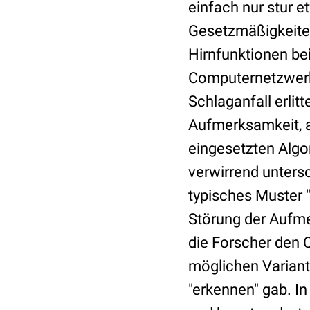
einfach nur stur 
Gesetzmäßigkeiten
Hirnfunktionen be
Computernetzwerk 
Schlaganfall erlit
Aufmerksamkeit, a
eingesetzten Algo
verwirrend unters
typisches Muster "
Störung der Aufm
die Forscher den 
möglichen Variant
"erkennen" gab. In