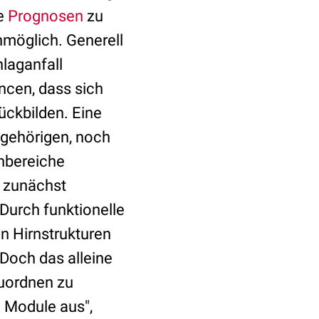
re
Prognosen
zu
nmöglich. Generell
hlaganfall
ncen, dass sich
ückbilden. Eine
ngehörigen, noch
rnbereiche
n zunächst
 Durch funktionelle
n Hirnstrukturen
Doch das alleine
zuordnen zu
e Module aus",