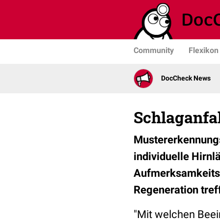
Community
Flexikon
DocCheck News
Schlaganfa
Mustererkennungs
individuelle Hirn
Aufmerksamkeitss
Regeneration tref
"Mit welchen Beei