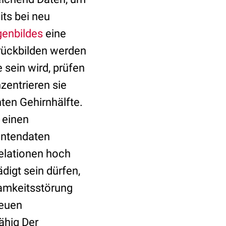
its bei neu
enbildes
eine
urückbilden werden
 sein wird, prüfen
zentrieren sie
ten Gehirnhälfte.
 einen
entendaten
relationen hoch
digt sein dürfen,
samkeitsstörung
neuen
ähig Der