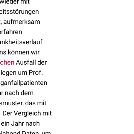
wieder mit
eitsstörungen
it, aufmerksam
erfahren
nkheitsverlauf
ens können wir
schen
Ausfall der
llegen um Prof.
ganfallpatienten
ahr nach dem
smuster, das mit
 Der Vergleich mit
 ein Jahr nach
eichend Daten, um