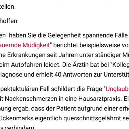
ellen.
eholfen
en" haben Sie die Gelegenheit spannende Fälle
auernde Müdigkeit
" berichtet beispielsweise vo
he Erkrankungen seit Jahren unter ständiger Mü
m Autofahren leidet. Die Ärztin bat bei "Koll
Diagnose und erhielt 40 Antworten zur Unterstü
ektaktulären Fall schildert die Frage "
Unglaub
it Nackenschmerzen in eine Hausarztpraxis. Ei
ng ergab, dass der Patient aufgrund einer erh
ckenmarks eigentlich querschnittsgelähmt se
s verhindern.