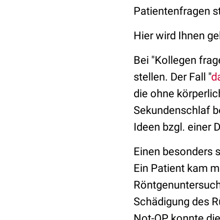
Patientenfragen st
Hier wird Ihnen g
Bei "Kollegen frag
stellen. Der Fall "
d
die ohne körperlic
Sekundenschlaf bei
Ideen bzgl. einer 
Einen besonders sp
Ein Patient kam m
Röntgenuntersuchu
Schädigung des Rü
Not-OP konnte die