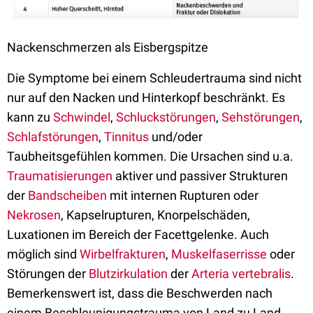
Nackenschmerzen als Eisbergspitze
Die Symptome bei einem Schleudertrauma sind nicht
nur auf den Nacken und Hinterkopf beschränkt. Es
kann zu
Schwindel
,
Schluckstörungen
,
Sehstörungen
,
Schlafstörungen
,
Tinnitus
und/oder
Taubheitsgefühlen kommen. Die Ursachen sind u.a.
Traumatisierungen
aktiver und passiver Strukturen
der
Bandscheiben
mit internen Rupturen oder
Nekrosen
, Kapselrupturen, Knorpelschäden,
Luxationen im Bereich der Facettgelenke. Auch
möglich sind
Wirbelfrakturen
,
Muskelfaserrisse
oder
Störungen der
Blutzirkulation
der
Arteria vertebralis
.
Bemerkenswert ist, dass die Beschwerden nach
einem Beschleunigungstrauma von Land zu Land