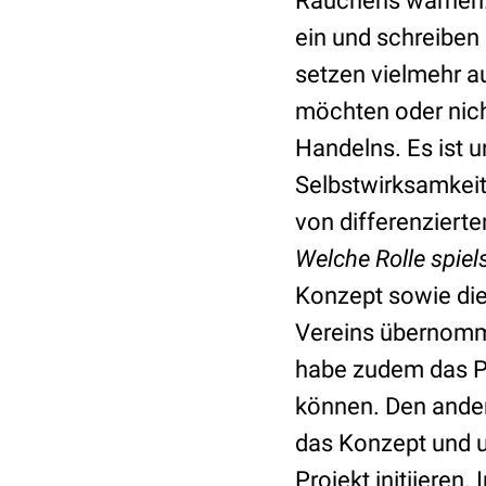
Rauchens warnen. 
ein und schreiben 
setzen vielmehr au
möchten oder nich
Handelns. Es ist 
Selbstwirksamkeit
von differenziert
Welche Rolle spiel
Konzept sowie die
Vereins übernomme
habe zudem das Pr
können. Den ander
das Konzept und un
Projekt initiieren.