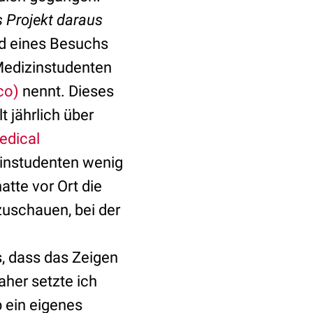
s Projekt daraus
nd eines Besuchs
Medizinstudenten
co)
nennt. Dieses
 jährlich über
edical
izinstudenten wenig
atte vor Ort die
zuschauen, bei der
, dass das Zeigen
her setzte ich
 ein eigenes