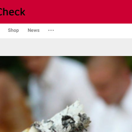
Shop
News