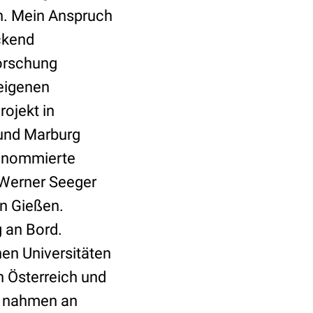
n. Mein Anspruch
ckend
forschung
 eigenen
ojekt in
 und Marburg
renommierte
 Werner Seeger
in Gießen.
 an Bord.
hen Universitäten
 Österreich und
hr nahmen an