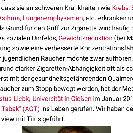
t, dass sie an schweren Krankheiten wie
Krebs
,
Asthma
,
Lungenemphysemen
, etc. erkranken 
s Grund für den Griff zur Zigarette wird häufig
es sozialen Umfelds,
Gewichtsreduktion
(bei M
ng sowie eine verbesserte Konzentrationsfäh
er jugendlichen Raucher möchte zwar aufhören
grund starker Zigaretten-Abhängigkeit oft als s
 erst mit der gesundheitsgefährdenden Qualme
Raucher zum Stopp bewegt werden, hat der Med
stus-Liebig-Universität in Gießen
im Januar 2012
 Tabak" (AGT)
ins Leben gerufen. Wir haben de
rview mit Titus geführt.