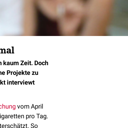
mal
h kaum Zeit. Doch
he Projekte zu
kt interviewt
schung
vom April
igaretten pro Tag.
terschätzt. So