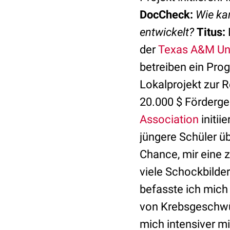
DocCheck:
Wie ka
entwickelt?
Titus:
der
Texas A&M Uni
betreiben ein Pro
Lokalprojekt zur 
20.000 $ Förderge
Association
initii
jüngere Schüler üb
Chance, mir eine 
viele Schockbilde
befasste ich mich
von Krebsgeschwür
mich intensiver m