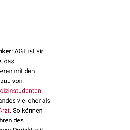
nker:
AGT ist ein
e, das
ieren mit den
ezug von
dizinstudenten
ndes viel eher als
Arzt
. So können
ahren des