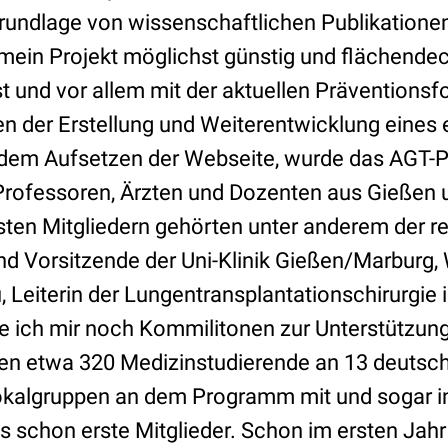
rundlage von wissenschaftlichen Publikatione
mein Projekt möglichst günstig und flächende
st und vor allem mit der aktuellen Präventions
ben der Erstellung und Weiterentwicklung eines
em Aufsetzen der Webseite, wurde das AGT-Pr
Professoren, Ärzten und Dozenten aus Gießen
rsten Mitgliedern gehörten unter anderem der 
d Vorsitzende der Uni-Klinik Gießen/Marburg,
 Leiterin der Lungentransplantationschirurgie 
e ich mir noch Kommilitonen zur Unterstützung
iten etwa 320 Medizinstudierende an 13 deutsc
kalgruppen an dem Programm mit und sogar in
es schon erste Mitglieder. Schon im ersten Ja