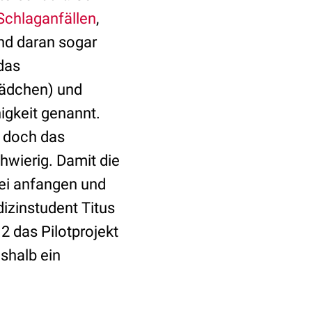
Schlaganfällen
,
und daran sogar
 das
ädchen) und
igkeit genannt.
, doch das
chwierig. Damit die
rei anfangen und
izinstudent Titus
 das Pilotprojekt
shalb ein