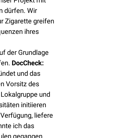
ser Projekt mit
n dürfen. Wir
r Zigarette greifen
quenzen ihres
uf der Grundlage
fen.
DocCheck:
ündet und das
n Vorsitz des
e Lokalgruppe und
täten initiieren
Verfügung, liefere
nnte ich das
chulen gegangen.