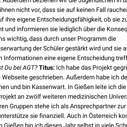
Außerdem beziehen wir die Jugendlichen in un
ihnen nicht vor, dass sie auf keinen Fall rauche
f ihre eigene Entscheidungsfähigkeit, ob sie zu
t und informieren sie lediglich über die Konse
uns wichtig, dass durch unser Programm die
serwartung der Schüler gestärkt wird und sie a
en Informationen eine eigene Entscheidung tref
st Du bei AGT?
Titus:
Ich habe das Projekt gegr
 Webseite geschrieben. Außerdem habe ich de
n und bin Kassenwart. In Gießen leite ich di
ojekt an zwölf weiteren medizinischen Universi
en Gruppen stehe ich als Ansprechpartner zur 
terstütze sie finanziell. Auch in Österreich ko
 In Gießen bin ich dieses Jahr selbst in viele S