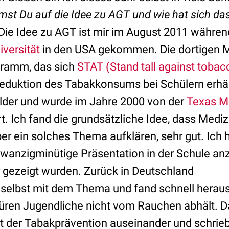
mst Du auf die Idee zu AGT und wie hat sich da
Die Idee zu AGT ist mir im August 2011 währe
versität
in den USA gekommen. Die dortigen 
gramm, das sich
STAT (Stand tall against tobac
Reduktion des Tabakkonsums bei Schülern erhält
lder und wurde im Jahre 2000 von der
Texas M
ert. Ich fand die grundsätzliche Idee, dass Med
er ein solches Thema aufklären, sehr gut. Ich h
zwanzigminütige Präsentation in der Schule an
r gezeigt wurden. Zurück in Deutschland
 selbst mit dem Thema und fand schnell heraus
en Jugendliche nicht vom Rauchen abhält. Da
it der Tabakprävention auseinander und schrieb