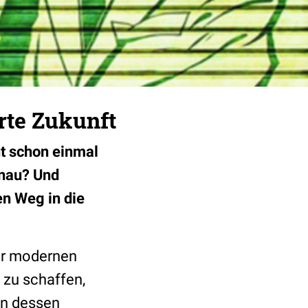
rte Zukunft
nt schon einmal
enau? Und
en Weg in die
der modernen
t zu schaffen,
in dessen