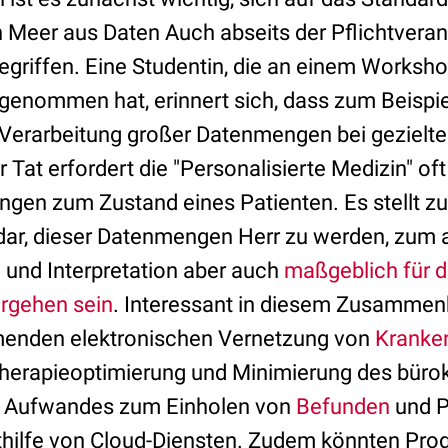
n Meer aus Daten Auch abseits der Pflichtvera
egriffen. Eine Studentin, die an einem Works
ilgenommen hat, erinnert sich, dass zum Beispi
Verarbeitung großer Datenmengen bei gezielte
r Tat erfordert die "Personalisierte Medizin" o
en zum Zustand eines Patienten. Es stellt z
dar, dieser Datenmengen Herr zu werden, zum 
und Interpretation aber auch
maßgeblich für d
rgehen sein
. Interessant in diesem Zusammenh
hmenden elektronischen Vernetzung von
Kranke
 Therapieoptimierung und Minimierung des büro
n Aufwandes zum Einholen von
Befunden
und P
ithilfe von Cloud-Diensten. Zudem könnten Pr