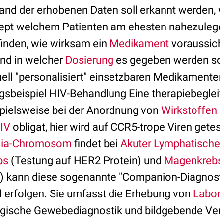
hand der erhobenen Daten soll erkannt werden,
pt welchem Patienten am ehesten nahezulegen 
finden, wie wirksam ein
Medikament
voraussich
 und in welcher
Dosierung
es gegeben werden sol
uell "personalisiert" einsetzbaren Medikamente
sbeispiel HIV-Behandlung Eine therapiebegle
ispielsweise bei der Anordnung von
Wirkstoffen
IV
obligat, hier wird auf CCR5-trope Viren gete
phia-Chromosom
findet bei
Akuter Lymphatisch
bs
(Testung auf HER2 Protein) und
Magenkreb
) kann diese sogenannte "Companion-Diagnost
d erfolgen. Sie umfasst die Erhebung von
Labo
ogische Gewebediagnostik und bildgebende Ver