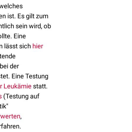
 welches
ist. Es gilt zum
tlich sein wird, ob
lte. Eine
n lässt sich
hier
itende
bei der
stet. Eine Testung
er Leukämie
statt.
s
(Testung auf
ik"
rwerten
,
fahren.