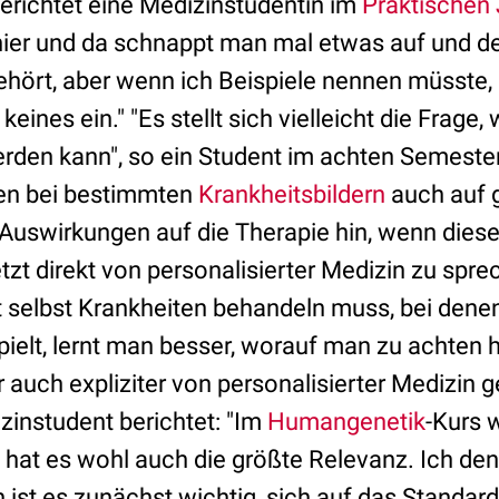
berichtet eine Medizinstudentin im
Praktischen 
 hier und da schnappt man mal etwas auf und d
ört, aber wenn ich Beispiele nennen müsste, mi
eines ein." "Es stellt sich vielleicht die Frage, 
erden kann", so ein Student im achten Semester
en bei bestimmten
Krankheitsbildern
auch auf 
Auswirkungen auf die Therapie hin, wenn dies
etzt direkt von personalisierter Medizin zu spre
 selbst Krankheiten behandeln muss, bei dene
pielt, lernt man besser, worauf man zu achten 
r auch expliziter von personalisierter Medizin 
zinstudent berichtet: "Im
Humangenetik
-Kurs 
hat es wohl auch die größte Relevanz. Ich den
 ist es zunächst wichtig, sich auf das Standar