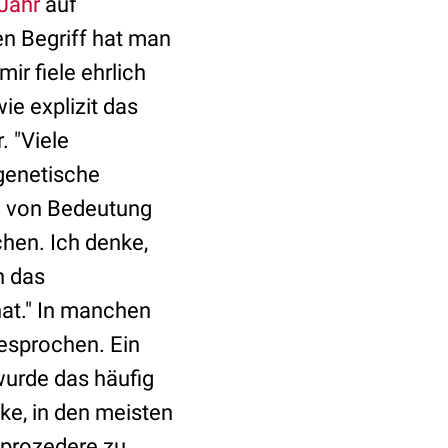
Jahr
auf
en Begriff hat man
r fiele ehrlich
wie explizit das
. "Viele
genetische
e von Bedeutung
chen. Ich denke,
n das
hat." In manchen
gesprochen. Ein
wurde das häufig
ke, in den meisten
dprozedere zu