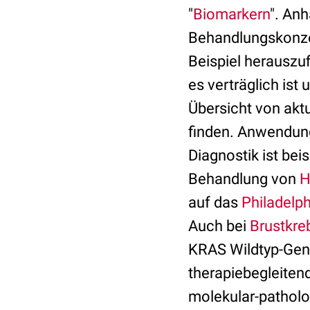
"
Biomarkern
". An
Behandlungskonze
Beispiel herauszu
es verträglich ist
Übersicht von akt
finden. Anwendung
Diagnostik ist be
Behandlung von
H
auf das
Philadel
Auch bei
Brustkre
KRAS Wildtyp-Gen
therapiebegleiten
molekular-pathol