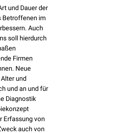
rt und Dauer der
s Betroffenen im
erbessern. Auch
s soll hierdurch
rmaßen
rende Firmen
chnen. Neue
 Alter und
h und an und für
ne Diagnostik
piekonzept
er Erfassung von
 Zweck auch von