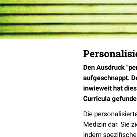
Personalis
Den Ausdruck "per
aufgeschnappt. Do
inwieweit hat die
Curricula gefund
Die personalisier
Medizin dar. Sie z
indem spezifische