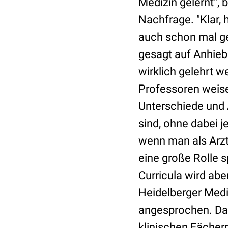
Medizin gelernt", 
Nachfrage. "Klar,
auch schon mal geh
gesagt auf Anhieb k
wirklich gelehrt w
Professoren weis
Unterschiede und 
sind, ohne dabei j
wenn man als Arzt
eine große Rolle s
Curricula wird abe
Heidelberger Medi
angesprochen. Da 
klinischen Fächern