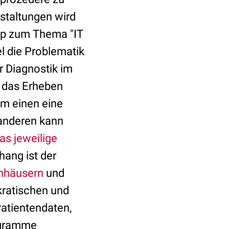
nstaltungen wird
hop zum Thema "IT
el die Problematik
r Diagnostik im
ft das Erheben
um einen eine
anderen kann
as jeweilige
ang ist der
nhäusern
und
kratischen und
atientendaten,
ogramme