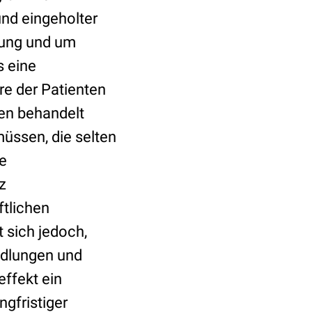
nd eingeholter
dung und um
s eine
re der Patienten
ten behandelt
üssen, die selten
e
z
ftlichen
t sich jedoch,
ndlungen und
ffekt ein
ngfristiger