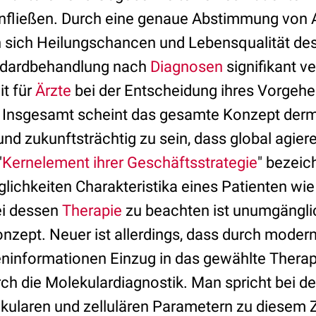
nfließen. Durch eine genaue Abstimmung von A
 sich Heilungschancen und Lebensqualität de
andardbehandlung nach
Diagnosen
signifikant v
it für
Ärzte
bei der Entscheidung ihres Vorgehen
. Insgesamt scheint das gesamte Konzept de
und zukunftsträchtig zu sein, dass global agie
"
Kernelement ihrer Geschäftsstrategie
" bezei
ichkeiten Charakteristika eines Patienten wie
i dessen
Therapie
zu beachten ist unumgänglic
onzept. Neuer ist allerdings, dass durch moder
ninformationen Einzug in das gewählte Thera
rch die Molekulardiagnostik. Man spricht bei d
kularen und zellulären Parametern zu diesem