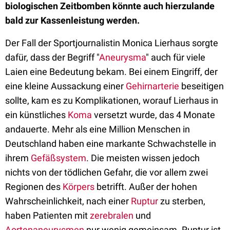
biologischen Zeitbomben könnte auch hierzulande
bald zur Kassenleistung werden.
Der Fall der Sportjournalistin Monica Lierhaus sorgte
dafür, dass der Begriff "
Aneurysma
" auch für viele
Laien eine Bedeutung bekam. Bei einem Eingriff, der
eine kleine Aussackung einer
Gehirnarterie
beseitigen
sollte, kam es zu Komplikationen, worauf Lierhaus in
ein künstliches
Koma
versetzt wurde, das 4 Monate
andauerte. Mehr als eine Million Menschen in
Deutschland haben eine markante Schwachstelle in
ihrem
Gefäßsystem
. Die meisten wissen jedoch
nichts von der tödlichen Gefahr, die vor allem zwei
Regionen des
Körpers
betrifft. Außer der hohen
Wahrscheinlichkeit, nach einer
Ruptur
zu sterben,
haben Patienten mit
zerebralen
und
Aortenaneurysmen
nur wenig gemeinsam. Ruptur ist