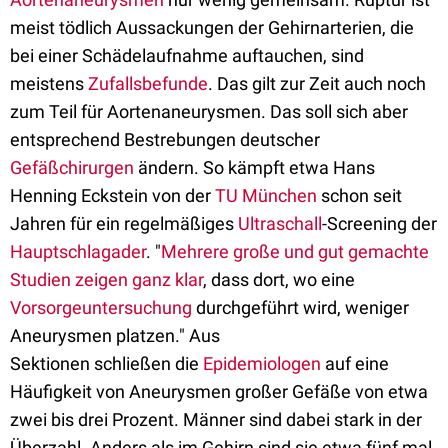
meist tödlich Aussackungen der Gehirnarterien, die
bei einer Schädelaufnahme auftauchen, sind
meistens
Zufallsbefunde
. Das gilt zur Zeit auch noch
zum Teil für Aortenaneurysmen. Das soll sich aber
entsprechend Bestrebungen deutscher
Gefäßchirurgen
ändern. So kämpft etwa Hans
Henning Eckstein von der
TU München
schon seit
Jahren für ein regelmäßiges
Ultraschall
-Screening der
Hauptschlagader
. "
Mehrere große und gut gemachte
Studien zeigen ganz klar
, dass dort, wo eine
Vorsorgeuntersuchung
durchgeführt wird, weniger
Aneurysmen platzen." Aus
Sektionen schließen die
Epidemiologen
auf eine
Häufigkeit von Aneurysmen großer Gefäße von etwa
zwei bis drei Prozent. Männer sind dabei stark in der
Überzahl. Anders als im Gehirn sind sie etwa fünf mal