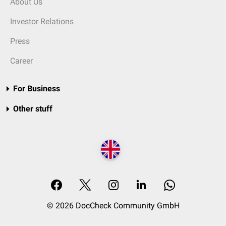
About Us
Investor Relations
Press
Career
For Business
Other stuff
© 2026 DocCheck Community GmbH