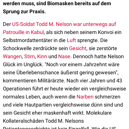
werden muss, sind Biomasken bereits auf dem
Sprung zur Praxis.
Der
US-Soldat Todd M. Nelson war unterwegs auf
Patrouille in Kabul
, als sich neben seinem Konvoi ein
Selbstmordattentäter in die
Luft
sprengte. Die
Schockwelle zerdrückte sein
Gesicht
, sie zerstörte
Wangen
,
Stirn
,
Kinn
und
Nase
. Dennoch hatte Nelson
Glück im Unglück. "Noch vor einem Jahrzehnt wäre
seine Überlebenschance äußerst gering gewesen",
kommentieren Militärärzte. Nach vier Jahren und 43
Operationen führt er heute wieder ein vergleichsweise
normales Leben, auch wenn die
Narben
schmerzen
und viele Hautpartien vergleichsweise dünn sind und
sein Gesicht eher maskenhaft wirkt. Molekulare
Kollateralschäden Todd M. Nelsons
Patientengeschichte ist kein Einzelfall. Wie die US-