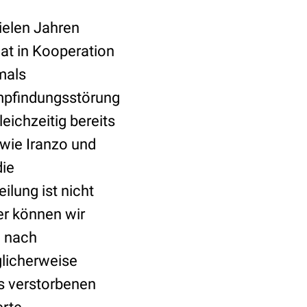
vielen Jahren
at in Kooperation
mals
mpfindungsstörung
eichzeitig bereits
wie Iranzo und
die
ilung ist nicht
er können wir
d nach
glicherweise
ts verstorbenen