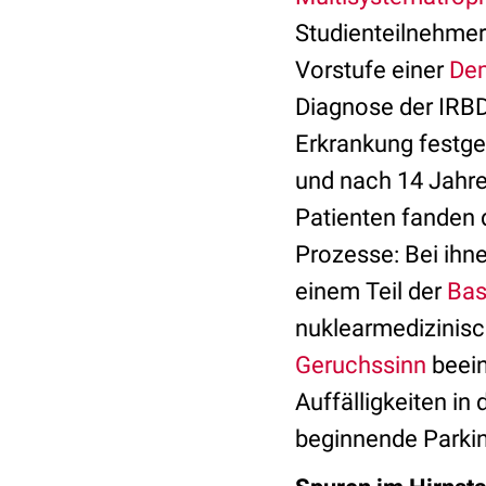
Studienteilnehmer 
Vorstufe einer
De
Diagnose der IRBD
Erkrankung festge
und nach 14 Jahren
Patienten fanden 
Prozesse: Bei ih
einem Teil der
Bas
nuklearmedizinis
Geruchssinn
beein
Auffälligkeiten in 
beginnende Parki