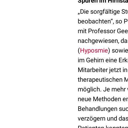
Spuren im Hirns
„Die sorgfältige S
beobachten“, so P
mit Professor Gee
nachgewiesen, da
(
Hyposmie
) sowie
im Gehirn eine Er
Mitarbeiter jetzt 
therapeutischen Mö
möglich. Je mehr 
neue Methoden ent
Behandlungen such
verzögern und das 