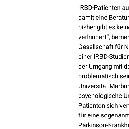
IRBD-Patienten au
damit eine Beratu
bisher gibt es kei
verhindert“, beme
Gesellschaft für 
einer IRBD-Studien
der Umgang mit d
problematisch sein
Universität Marbu
psychologische Un
Patienten sich ve
für eine sogenann
Parkinson-Krankhe