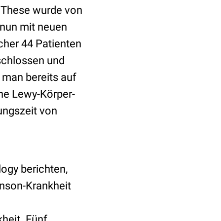
e These wurde von
 nun mit neuen
cher 44 Patienten
eschlossen und
 man bereits auf
ine Lewy-Körper-
ungszeit von
logy berichten,
inson-Krankheit
kheit. Fünf