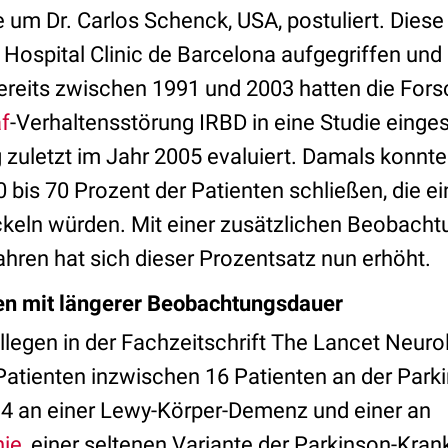
e um Dr. Carlos Schenck, USA, postuliert. Dies
 Hospital Clinic de Barcelona aufgegriffen und
Bereits zwischen 1991 und 2003 hatten die Fors
f
-Verhaltensstörung IRBD in eine Studie eing
 zuletzt im Jahr 2005 evaluiert. Damals konnte
0 bis 70 Prozent der Patienten schließen, die e
keln würden. Mit einer zusätzlichen Beobacht
ahren hat sich dieser Prozentsatz nun erhöht.
n mit längerer Beobachtungsdauer
legen in der Fachzeitschrift The Lancet Neuro
Patienten inzwischen 16 Patienten an der Park
 14 an einer Lewy-Körper-Demenz und einer an
hie
, einer seltenen Variante der Parkinson-Kran