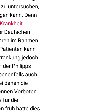
 zu untersuchen,
lgen kann. Denn
Krankheit
er Deutschen
ahren im Rahmen
 Patienten kann
krankung jedoch
n der Philipps
ebenenfalls auch
ei denen die
können Vorboten
 für die
n früh hatte dies