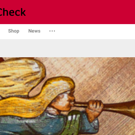
Shop
News