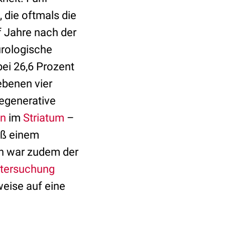
 die oftmals die
nf Jahre nach der
urologische
ei 26,6 Prozent
ebenen vier
degenerative
n
im
Striatum
–
äß einem
n war zudem der
ntersuchung
weise auf eine