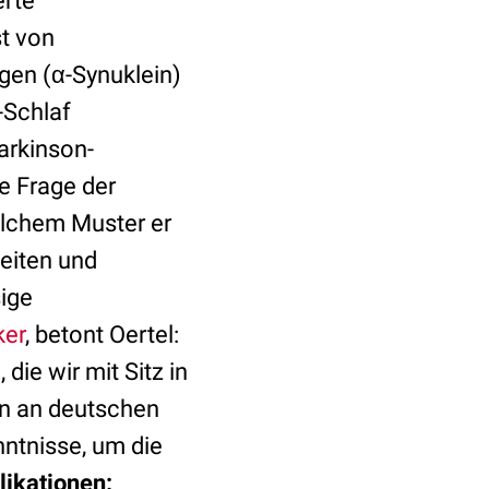
erte
t von
en (α-Synuklein)
-Schlaf
arkinson-
e Frage der
elchem Muster er
eiten und
ige
ker
, betont Oertel:
die wir mit Sitz in
en an deutschen
nntnisse, um die
likationen: