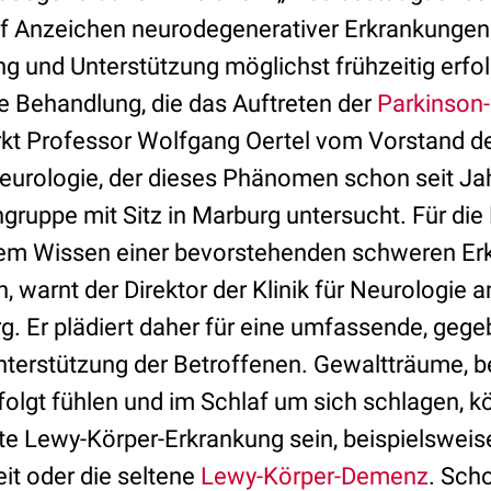
f Anzeichen neurodegenerativer Erkrankungen
ng und Unterstützung möglichst frühzeitig erfo
ne Behandlung, die das Auftreten der
Parkinson-
rkt Professor Wolfgang Oertel vom Vorstand d
Neurologie, der dieses Phänomen schon seit J
gruppe mit Sitz in Marburg untersucht. Für die
em Wissen einer bevorstehenden schweren Er
, warnt der Direktor der Klinik für Neurologie a
rg. Er plädiert daher für eine umfassende, geg
terstützung der Betroffenen. Gewaltträume, b
rfolgt fühlen und im Schlaf um sich schlagen, 
te Lewy-Körper-Erkrankung sein, beispielsweise
it oder die seltene
Lewy-Körper-Demenz
. Scho