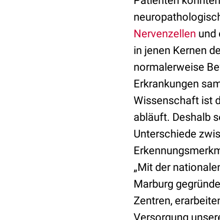
Patienten konnten
neuropathologisch
Nervenzellen
und 
in jenen Kernen d
normalerweise Be
Erkrankungen samm
Wissenschaft ist 
abläuft. Deshalb 
Unterschiede zwis
Erkennungsmerkmal
„Mit der nationale
Marburg gegründe
Zentren, erarbeit
Versorgung unsere