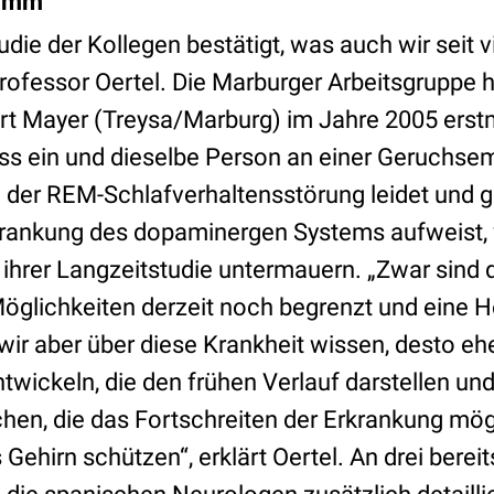
tamm
tudie der Kollegen bestätigt, was auch wir seit 
rofessor Oertel. Die Marburger Arbeitsgruppe h
rt Mayer (Treysa/Marburg) im Jahre 2005 erst
ss ein und dieselbe Person an einer Geruchse
 der REM-Schlafverhaltensstörung leidet und gl
krankung des dopaminergen Systems aufweist, 
in ihrer Langzeitstudie untermauern. „Zwar sind 
glichkeiten derzeit noch begrenzt und eine He
wir aber über diese Krankheit wissen, desto eh
wickeln, die den frühen Verlauf darstellen un
en, die das Fortschreiten der Erkrankung mö
Gehirn schützen“, erklärt Oertel. An drei berei