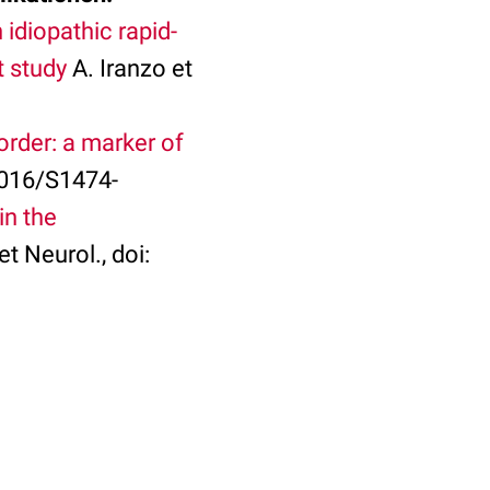
idiopathic rapid-
t study
A. Iranzo et
rder: a marker of
1016/S1474-
in the
t Neurol., doi: