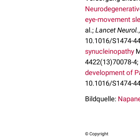
Neurodegenerative
eye-movement slee
al.;
Lancet Neurol.
10.1016/S1474-44
synucleinopathy
M
4422(13)70078-4;
development of Pa
10.1016/S1474-44
Bildquelle:
Napanee
© Copyright