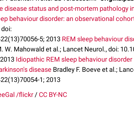
 disease status and post-mortem pathology in 
p behaviour disorder: an observational cohor
, doi:
22(13)70056-5; 2013
REM sleep behaviour diso
. W. Mahowald et al.; Lancet Neurol., doi: 10.
 2013
Idiopathic REM sleep behaviour disorder 
rkinson's disease
Bradley F. Boeve et al.; Lance
22(13)70054-1; 2013
Gal /flickr
/
CC BY-NC