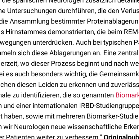
 die spanischen Neurologen zusätzlich detailli
e Untersuchungen durchführen, die den Verlus
die Ansammlung bestimmter Proteinablagerung
es Hirnstammes demonstrierten, die beim REM
wegungen unterdrücken. Auch bei typischen P
eln sich diese Ablagerungen an. Eine zentral
derzeit, wo dieser Prozess beginnt und nach w
sei es auch besonders wichtig, die Gemeinsamk
chen diesen Leiden zu erkennen und zuverläss
e zu identifizieren, die so genannten
Biomar
n und einer internationalen IRBD-Studiengruppe, 
t haben, sowie mit mehreren Biomarker-Studi
en wir Neurologen neue wissenschaftliche Erke
r Patienten weiter zu verbessern.“
Originalpub