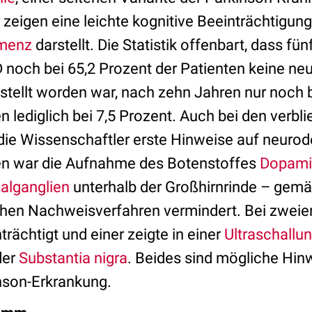
zeigen eine leichte kognitive Beeinträchtigung,
menz
darstellt. Die Statistik offenbart, dass fü
 noch bei 65,2 Prozent der Patienten keine ne
stellt worden war, nach zehn Jahren nur noch b
 lediglich bei 7,5 Prozent. Auch bei den verbli
die Wissenschaftler erste Hinweise auf neuro
nen war die Aufnahme des Botenstoffes
Dopami
alganglien
unterhalb der Großhirnrinde – gem
chen Nachweisverfahren vermindert. Bei zweie
trächtigt und einer zeigte in einer
Ultraschallu
der
Substantia nigra
. Beides sind mögliche Hin
nson-Erkrankung.