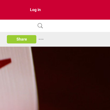
Log in
Share