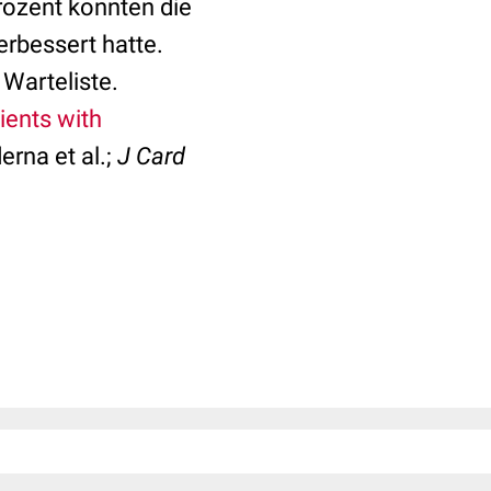
Prozent konnten die
erbessert hatte.
Warteliste.
ients with
rna et al.;
J Card