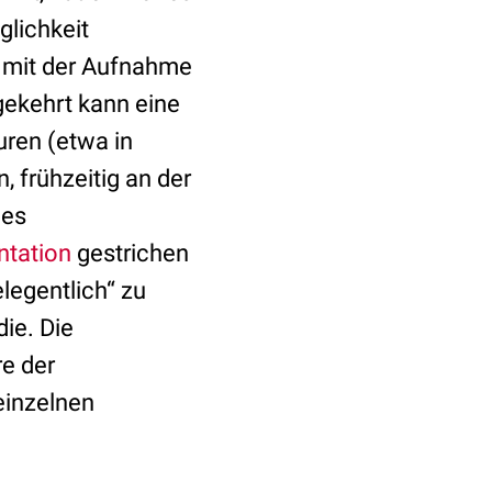
glichkeit
r mit der Aufnahme
ekehrt kann eine
uren (etwa in
, frühzeitig an der
des
ntation
gestrichen
legentlich“ zu
ie. Die
e der
einzelnen