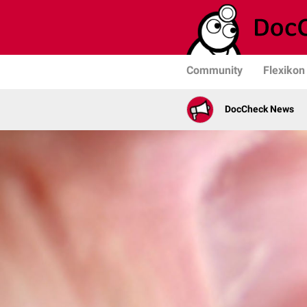
Community
Flexikon
DocCheck News