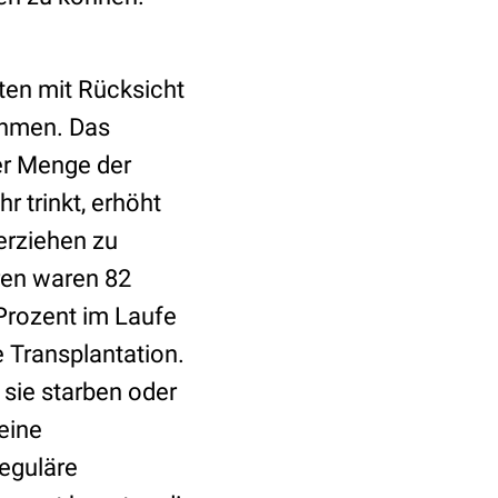
ten mit Rücksicht
ehmen. Das
r Menge der
r trinkt, erhöht
terziehen zu
ren waren 82
Prozent im Laufe
e Transplantation.
 sie starben oder
eine
reguläre