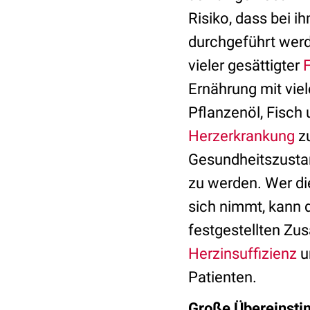
Risiko, dass bei i
durchgeführt werd
vieler gesättigter
Ernährung mit vie
Pflanzenöl, Fisch 
Herzerkrankung
zu
Gesundheitszustan
zu werden. Wer di
sich nimmt, kann d
festgestellten Z
Herzinsuffizienz
u
Patienten.
Große Übereinst