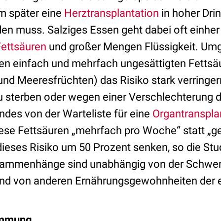
hm später eine
Herztransplantation
in hoher Drin
en muss. Salziges Essen geht dabei oft einhe
Fettsäuren
und großer Mengen Flüssigkeit. Umg
len einfach und mehrfach ungesättigten Fettsä
und Meeresfrüchten) das Risiko stark verringern
 sterben oder wegen einer Verschlechterung 
des von der Warteliste für eine
Organtranspla
ese Fettsäuren „mehrfach pro Woche“ statt „ge
ieses Risiko um 50 Prozent senken, so die Stud
usammenhänge sind unabhängig von der Schwer
nd von anderen Ernährungsgewohnheiten der 
immung