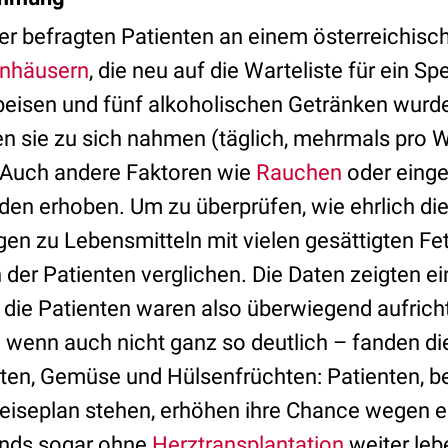
er befragten Patienten an einem österreichisc
nhäusern
, die neu auf die Warteliste für ein S
eisen und fünf alkoholischen Getränken wurde
ten sie zu sich nahmen (täglich, mehrmals pro 
). Auch andere Faktoren wie
Rauchen
oder ein
n erhoben. Um zu überprüfen, wie ehrlich die
en zu Lebensmitteln mit vielen gesättigten Fe
 der Patienten verglichen. Die Daten zeigten e
die Patienten waren also überwiegend aufricht
enn auch nicht ganz so deutlich – fanden di
ten, Gemüse und Hülsenfrüchten: Patienten, b
eiseplan stehen, erhöhen ihre Chance wegen e
nds sogar ohne
Herztransplantation
weiter leb