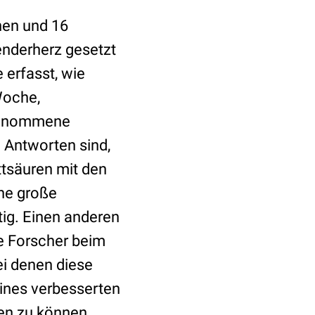
hen und 16
penderherz gesetzt
 erfasst, wie
Woche,
genommene
 Antworten sind,
ttsäuren mit den
ine große
ig. Einen anderen
e Forscher beim
ei denen diese
ines verbesserten
en zu können.