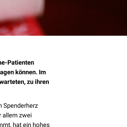
he-Patienten
tragen können. Im
warteten, zu ihren
in Spenderherz
r allem zwei
mmt, hat ein hohes