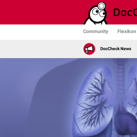
Community
Flexikon
DocCheck News