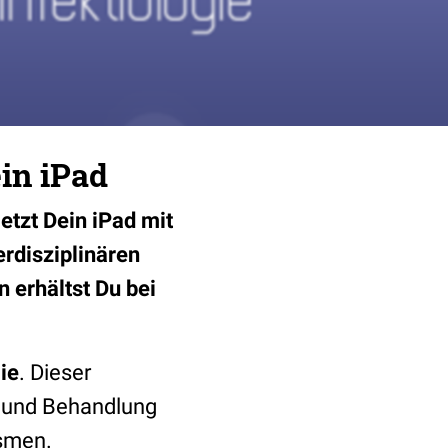
ein iPad
jetzt Dein iPad mit
erdisziplinären
 erhältst Du bei
ie
. Dieser
g und Behandlung
ismen.