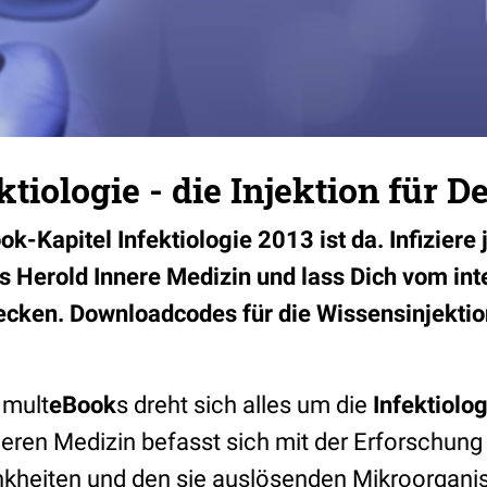
tiologie - die Injektion für D
-Kapitel Infektiologie 2013 ist da. Infiziere 
s Herold Innere Medizin und lass Dich vom int
ecken. Downloadcodes für die Wissensinjektion
 mult
eBook
s dreht sich alles um die
Infektiolog
nneren Medizin befasst sich mit der Erforschun
nkheiten und den sie auslösenden Mikroorgan