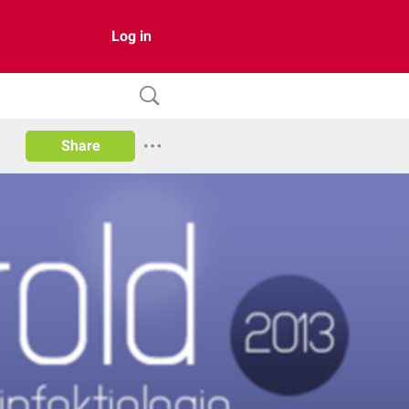
Log in
Share