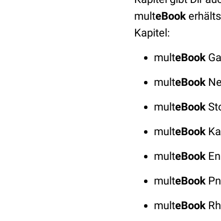
mult
eBook
erhält
Kapitel:
mult
eBook
Ga
mult
eBook
Ne
mult
eBook
St
mult
eBook
Ka
mult
eBook
En
mult
eBook
Pn
mult
eBook
Rh