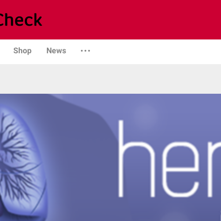
Shop
News