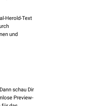
al-Herold-Text
urch
onen und
 Dann schau Dir
enlose Preview-
 für das