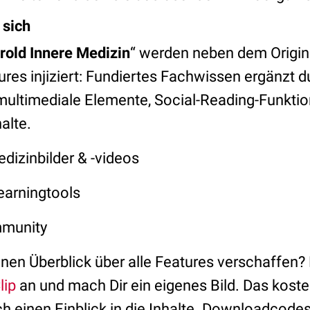
 sich
rold Innere Medizin
“ werden neben dem Origin
res injiziert: Fundiertes Fachwissen ergänzt d
multimediale Elemente, Social-Reading-Funkti
alte.
izinbilder & -videos
earningtools
munity
inen Überblick über alle Features verschaffen?
lip
an und mach Dir ein eigenes Bild. Das kost
uch einen Einblick in die Inhalte. Downloadcodes