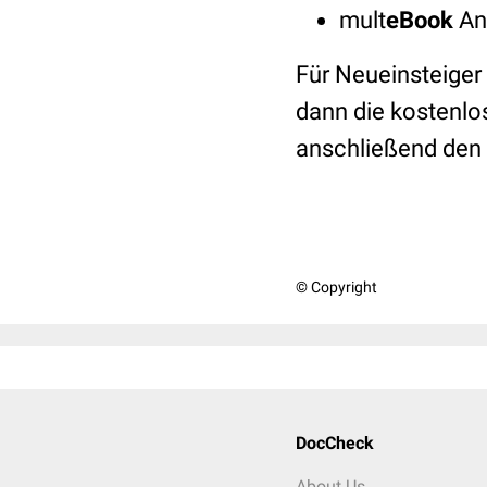
mult
eBook
An
Für Neueinsteiger
dann die kostenlo
anschließend den
© Copyright
DocCheck
About Us