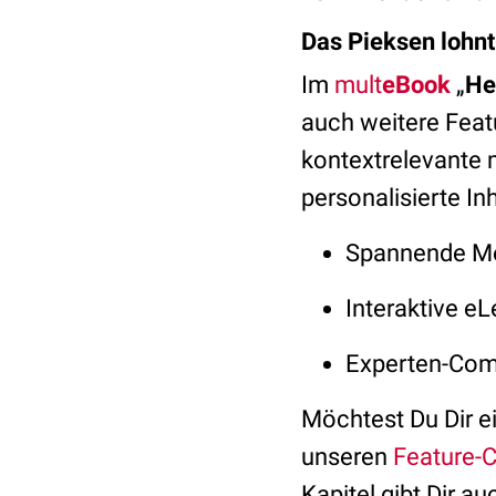
Das Pieksen lohnt
Im
mult
eBook
„
He
auch weitere Featu
kontextrelevante 
personalisierte Inh
Spannende Med
Interaktive eL
Experten-Com
Möchtest Du Dir e
unseren
Feature-C
Kapitel gibt Dir a