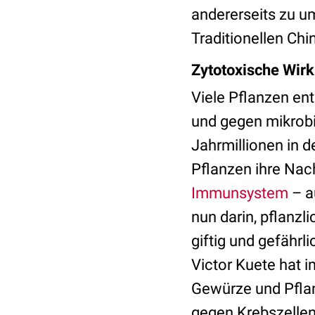
andererseits zu um
Traditionellen Chi
Zytotoxische Wir
Viele Pflanzen ent
und gegen mikrobi
Jahrmillionen in d
Pflanzen ihre Nac
Immunsystem
– a
nun darin, pflanzl
giftig und gefährl
Victor Kuete hat 
Gewürze und Pflan
gegen Krebszelle