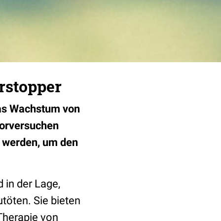
rstopper
das Wachstum von
borversuchen
t werden, um den
 in der Lage,
töten. Sie bieten
Therapie von