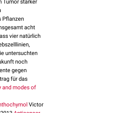
en Tumor stärker
n
s Pflanzen
insgesamt acht
ss vier natürlich
szelllinien,
Die untersuchten
ukunft noch
mente gegen
trag für das
ty and modes of
anthochymol
Victor