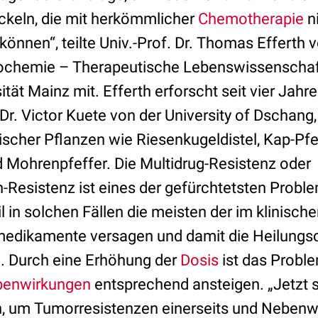
ckeln, die mit herkömmlicher
Chemotherapie
n
nnen“, teilte Univ.-Prof. Dr. Thomas Efferth vo
ochemie – Therapeutische Lebenswissenschaf
ität Mainz mit. Efferth erforscht seit vier Ja
r. Victor Kuete von der University of Dschang
ischer Pflanzen wie Riesenkugeldistel, Kap-Pfe
d Mohrenpfeffer. Die Multidrug-Resistenz oder
Resistenz ist eines der gefürchtetsten Proble
il in solchen Fällen die meisten der im klinische
smedikamente versagen und damit die Heilung
. Durch eine Erhöhung der
Dosis
ist das Proble
enwirkungen
entsprechend ansteigen. „Jetzt 
, um Tumorresistenzen einerseits und Nebenw