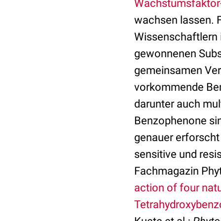
Wachstumsfaktor
wachsen lassen. F
Wissenschaftlern 
gewonnenen Substa
gemeinsamen Veröf
vorkommende Benzo
darunter auch mult
Benzophenone sind
genauer erforsch
sensitive und resi
Fachmagazin Phy
action of four nat
Tetrahydroxybenzo