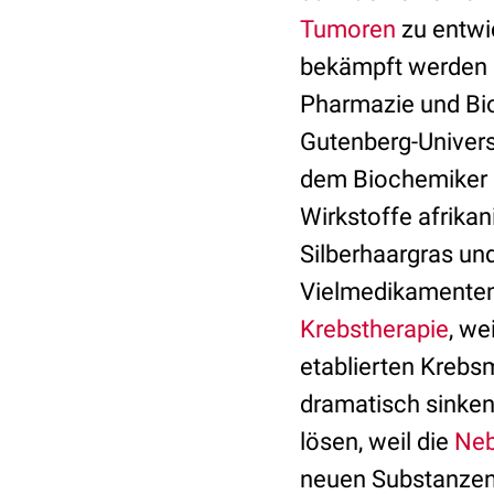
Tumoren
zu entwi
bekämpft werden kö
Pharmazie und Bi
Gutenberg-Univers
dem Biochemiker D
Wirkstoffe afrikan
Silberhaargras un
Vielmedikamenten-
Krebstherapie
, we
etablierten Kreb
dramatisch sinken
lösen, weil die
Neb
neuen Substanzen