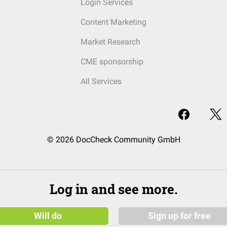
Login Services
Content Marketing
Market Research
CME sponsorship
All Services
© 2026 DocCheck Community GmbH
Log in and see more.
Will do
Sign up for free