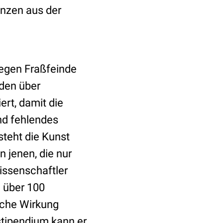
anzen aus der
gegen Fraßfeinde
den über
ert, damit die
nd fehlendes
teht die Kunst
 jenen, die nur
issenschaftler
 über 100
sche Wirkung
tipendium kann er