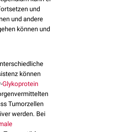
fortsetzen und
onen und andere
gehen können und
unterschiedliche
sistenz können
-
Glykoprotein
rgenvermittelten
ass Tumorzellen
iver werden. Bei
male