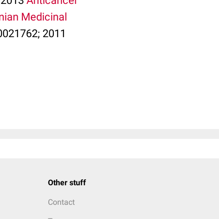
; 2013
Anticancer
nian Medicinal
.0021762; 2011
Other stuff
Contact