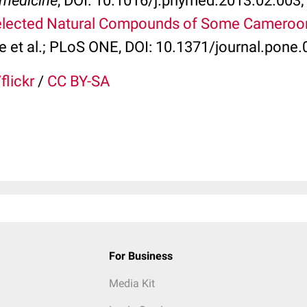
medicine
, DOI: 10.1016/j.phymed.2013.02.003
 Selected Natural Compounds of Some Cameroo
e et al.; PLoS ONE, DOI: 10.1371/journal.pone
flickr
/
CC BY-SA
For Business
Media Kit