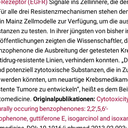
-Rezeptor (EGFR)
Signale ins Zellinnere, die d
ür alle drei Resistenzmechanismen stehen de
in Mainz Zellmodelle zur Verfügung, um die au
nzen zu testen. In ihrer jüngsten von bisher 
fentlichungen zeigten die Wissenschaftler, da
phenone die Ausbreitung der getesteten Kreb
idrug-resistente Linien, verhindern konnten. „
 potenziell zytotoxische Substanzen, die in Z
t werden könnten, um neuartige Krebsmedika
stente Tumore zu entwickeln“, heißt es dem Bei
tomedicine.
Originalpublikationen:
Cytotoxici
urally occuring benzophenones: 2,2′,5,6′-
phenone, guttiferone E, isogarcinol and isox