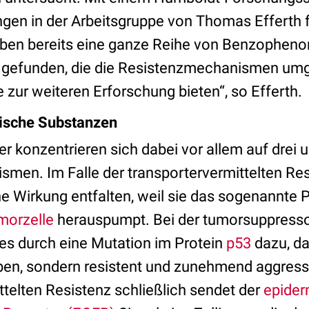
gen in der Arbeitsgruppe von Thomas Efferth 
aben bereits eine ganze Reihe von Benzophen
 gefunden, die die Resistenzmechanismen um
 zur weiteren Erforschung bieten“, so Efferth.
xische Substanzen
r konzentrieren sich dabei vor allem auf drei 
men. Im Falle der transportervermittelten Re
 Wirkung entfalten, weil sie das sogenannte P
morzelle
herauspumpt. Bei der tumorsuppresso
s durch eine Mutation im Protein
p53
dazu, d
ben, sondern resistent und zunehmend aggress
telten Resistenz schließlich sendet der
epider