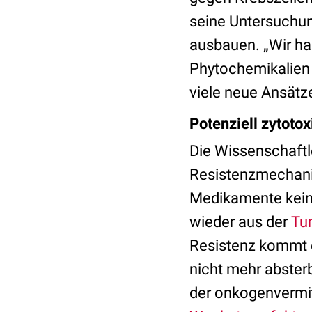
seine Untersuchun
ausbauen. „Wir h
Phytochemikalien
viele neue Ansätze
Potenziell zytoto
Die Wissenschaftle
Resistenzmechanis
Medikamente keine
wieder aus der
Tu
Resistenz kommt e
nicht mehr abster
der onkogenvermit