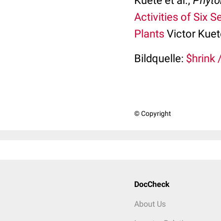
Kuete et al.;
Phyto
Activities of Six
Plants
Victor Kuet
Bildquelle:
$hrink /
© Copyright
DocCheck
About Us