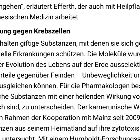
gehen“, erläutert Efferth, der auch mit Heilpfl
nesischen Medizin arbeitet.
kung gegen Krebszellen
halten giftige Substanzen, mit denen sie sich 
elle Erkrankungen schützen. Die Moleküle wur
er Evolution des Lebens auf der Erde ausselekti
hteile gegenüber Feinden – Unbeweglichkeit u
usgleichen können. Für die Pharmakologen bes
iche Substanzen mit einer heilenden Wirkung von
ich sind, zu unterscheiden. Der kamerunische W
im Rahmen der Kooperation mit Mainz seit 2009
zen aus seinem Heimatland auf ihre zytotoxi
n untersucht. Mit einem Humboldt-Forschungss