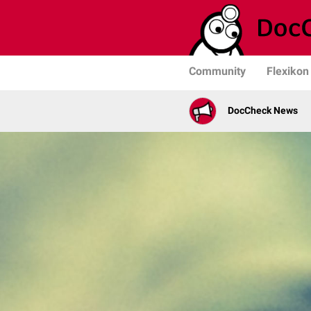
Community
Flexikon
DocCheck News