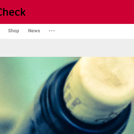
Shop
News