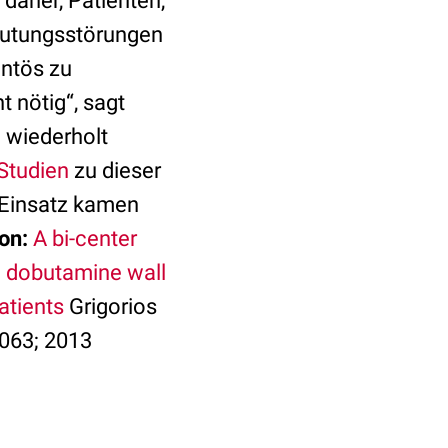
 daher, Patienten,
lutungsstörungen
entös zu
t nötig“, sagt
n wiederholt
 Studien
zu dieser
 Einsatz kamen
on:
A bi-center
n dobutamine wall
atients
Grigorios
.063; 2013