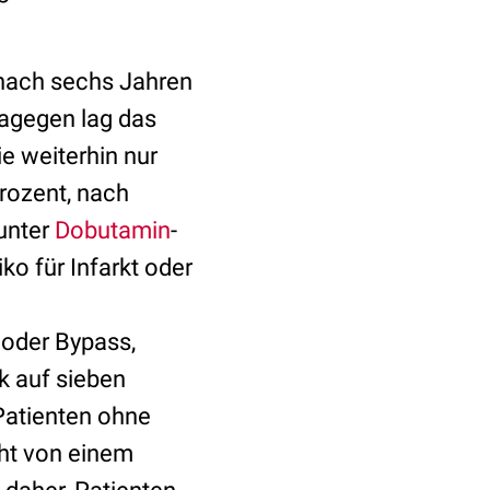
, nach sechs Jahren
Dagegen lag das
ie weiterhin nur
rozent, nach
 unter
Dobutamin
-
ko für Infarkt oder
 oder Bypass,
nk auf sieben
Patienten ohne
ht von einem