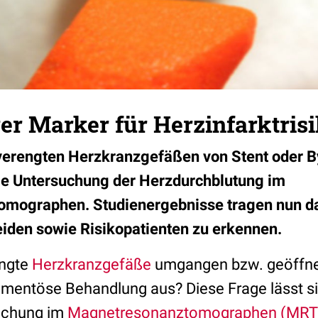
er Marker für Herzinfarktris
verengten Herzkranzgefäßen von Stent oder By
lle Untersuchung der Herzdurchblutung im
mographen. Studienergebnisse tragen nun da
eiden sowie Risikopatienten zu erkennen.
engte
Herzkranzgefäße
umgangen bzw. geöffne
amentöse Behandlung aus? Diese Frage lässt sic
suchung im
Magnetresonanztomographen (MRT