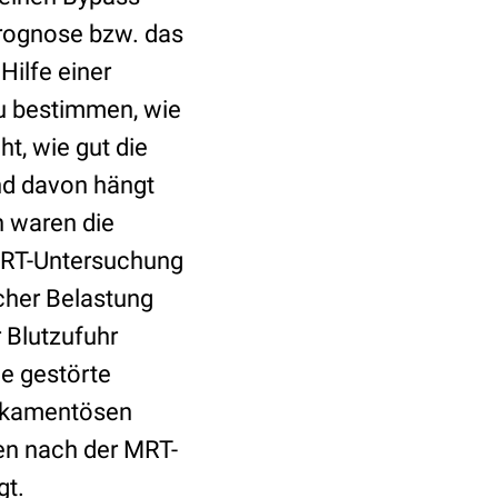
Prognose bzw. das
Hilfe einer
u bestimmen, wie
t, wie gut die
nd davon hängt
n waren die
 MRT-Untersuchung
icher Belastung
 Blutzufuhr
e gestörte
dikamentösen
ten nach der MRT-
gt.