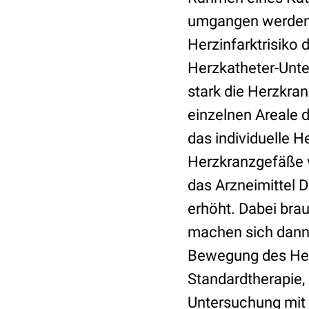
umgangen werden. 
Herzinfarktrisiko 
Herzkatheter-Unt
stark die Herzkran
einzelnen Areale 
das individuelle H
Herzkranzgefäße v
das Arzneimittel 
erhöht. Dabei bra
machen sich dann 
Bewegung des Her
Standardtherapie,
Untersuchung mit 