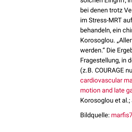
solchen Eingriff, i
bei denen trotz 
im Stress-MRT auf
behandeln, ein chir
Korosoglou. „Aller
werden.“ Die Erge
Fragestellung, in
(z.B. COURAGE nuc
cardiovascular ma
motion and late g
Korosoglou et al.;
Bildquelle:
marfis7