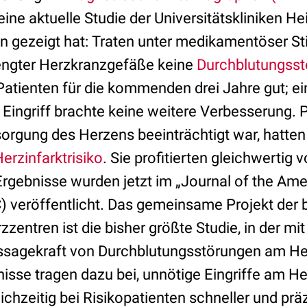
ine aktuelle Studie der Universitätskliniken He
en gezeigt hat: Traten unter medikamentöser St
engter Herzkranzgefäße keine
Durchblutungss
atienten für die kommenden drei Jahre gut; ein
 Eingriff brachte keine weitere Verbesserung. P
sorgung des Herzens beeinträchtigt war, hatte
erzinfarktrisiko
. Sie profitierten gleichwertig 
Ergebnisse wurden jetzt im „Journal of the Ame
) veröffentlicht. Das gemeinsame Projekt der 
entren ist die bisher größte Studie, in der mit
ssagekraft von Durchblutungsstörungen am He
nisse tragen dazu bei, unnötige Eingriffe am H
chzeitig bei Risikopatienten schneller und präz