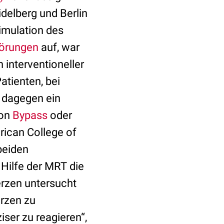
idelberg und Berlin
imulation des
törungen
auf, war
 interventioneller
atienten, bei
n dagegen ein
von
Bypass
oder
rican College of
beiden
 Hilfe der MRT die
rzen untersucht
erzen zu
iser zu reagieren“,