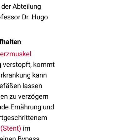
 der Abteilung
ofessor Dr. Hugo
fhalten
erzmuskel
ig verstopft, kommt
erkrankung kann
gefäßen lassen
iten zu verzögern
nde Ernährung und
rtgeschrittenem
(Stent)
im
 einen Bypass