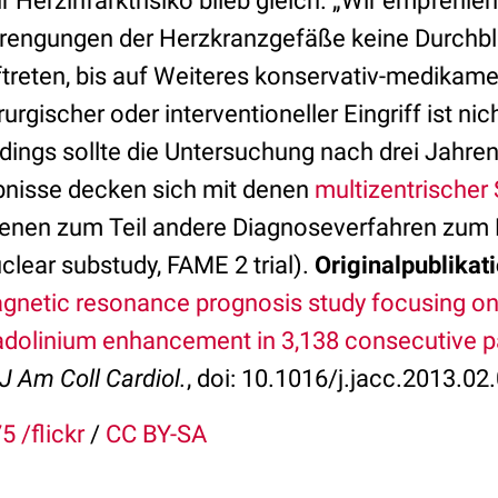
hr Herzinfarktrisiko blieb gleich. „Wir empfehlen
Verengungen der Herzkranzgefäße keine Durchb
treten, bis auf Weiteres konservativ-medikam
urgischer oder interventioneller Eingriff ist nich
dings sollte die Untersuchung nach drei Jahre
bnisse decken sich mit denen
multizentrischer
 denen zum Teil andere Diagnoseverfahren zum
lear substudy, FAME 2 trial).
Originalpublikati
gnetic resonance prognosis study focusing o
adolinium enhancement in 3,138 consecutive p
J Am Coll Cardiol.
, doi: 10.1016/j.jacc.2013.02
5 /flickr
/
CC BY-SA