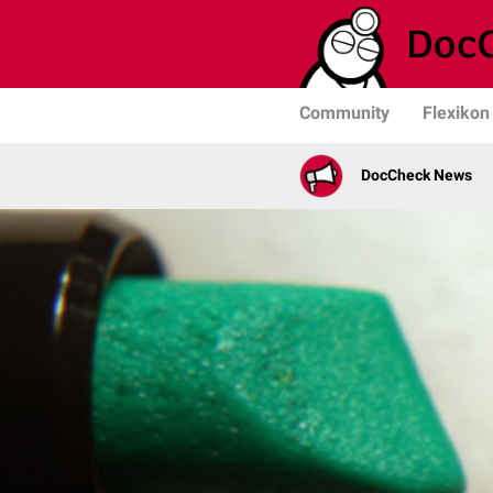
Community
Flexikon
DocCheck News