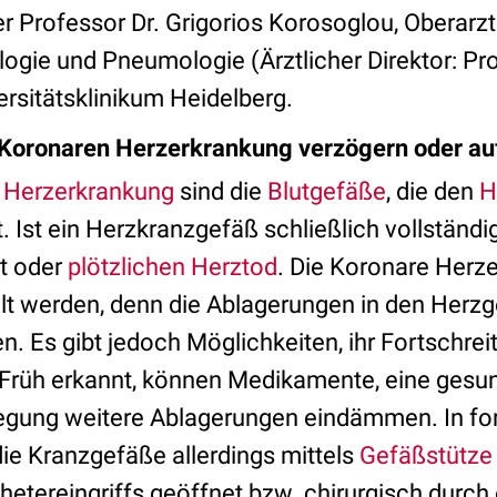
ter Professor Dr. Grigorios Korosoglou, Oberarzt
logie und Pneumologie (Ärztlicher Direktor: Pr
rsitätsklinikum Heidelberg.
 Koronaren Herzerkrankung verzögern oder au
 Herzerkrankung
sind die
Blutgefäße
, die den
H
. Ist ein Herzkranzgefäß schließlich vollständ
t oder
plötzlichen Herztod
. Die Koronare Herz
eilt werden, denn die Ablagerungen in den Herz
en. Es gibt jedoch Möglichkeiten, ihr Fortschre
 Früh erkannt, können Medikamente, eine gesu
gung weitere Ablagerungen eindämmen. In fo
e Kranzgefäße allerdings mittels
Gefäßstütze 
etereingriffs geöffnet bzw. chirurgisch durch