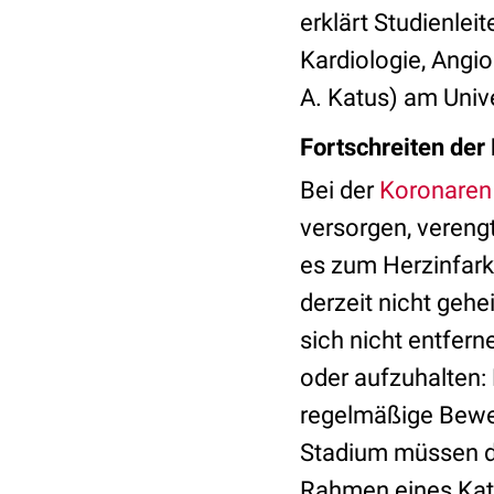
erklärt Studienlei
Kardiologie, Angio
A. Katus) am Unive
Fortschreiten der
Bei der
Koronaren
versorgen, verengt
es zum Herzinfark
derzeit nicht geh
sich nicht entfern
oder aufzuhalten:
regelmäßige Bewe
Stadium müssen di
Rahmen eines Kath