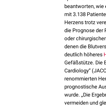
beantworten, wie e
mit 3.138 Patient
Herzens trotz ver
die Prognose der P
oder chirurgischer
denen die Blutver
deutlich höheres
H
Gefäßstütze. Die 
Cardiology“ (JACC
renommierten Herzz
prognostische Au
wurde. „Die Ergeb
vermeiden und glei