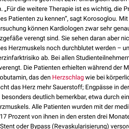
„Für die weitere Therapie ist es wichtig, die 
des Patienten zu kennen“, sagt Korosoglou. Mit 
ersuchung können Kardiologen zwar sehr gena
zgefäße verengt sind. Sie sehen daran aber nich
des Herzmuskels noch durchblutet werden – u
erzinfarktrisiko ab. Bei allen Studienteilnehmer
erengt. Die Patienten erhielten während der
Dobutamin, das den
Herzschlag
wie bei körperl
ucht das Herz mehr Sauerstoff; Engpässe in der
besonders deutlich bemerkbar, etwa durch ein
zmuskels. Alle Patienten wurden mit der me
 17 Prozent von ihnen in den ersten drei Mona
Stent oder Bypass (Revaskularisierung) versor