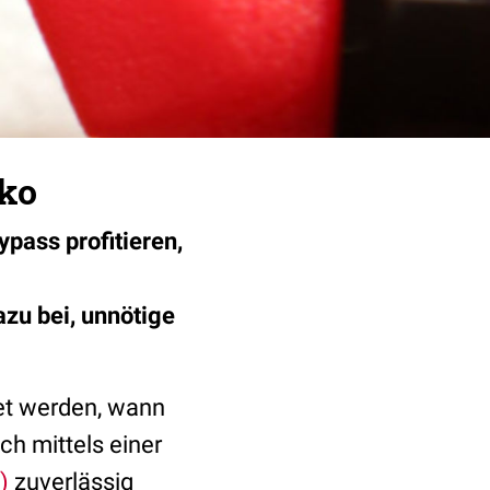
iko
pass profitieren,
zu bei, unnötige
t werden, wann
h mittels einer
)
zuverlässig