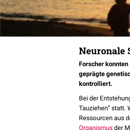
Neuronale S
Forscher konnten 
geprägte genetis
kontrolliert.
Bei der Entstehun
Tauziehen“ statt. 
Ressourcen aus de
Organismus
der M