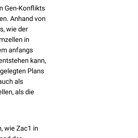
en Gen-Konflikts
men. Anhand von
, wie der
mzellen in
nem anfangs
entstehen kann,
tgelegten Plans
 auch als
­len, als die
n, wie Zac1 in