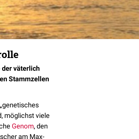
olle
der väterlich
alen Stammzellen
 „genetisches
, möglichst viele
iche
Genom
, den
orscher am Max-