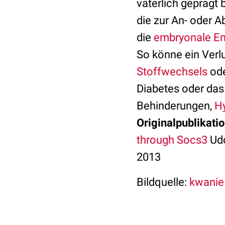
väterlich geprägt 
die zur An- oder A
die
embryonale En
So könne ein Verl
Stoffwechsels
ode
Diabetes oder das
Behinderungen,
Hy
Originalpublikatio
through Socs3
Udo
2013
Bildquelle:
kwanie 