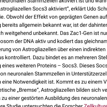
neurona­len Stammzellen aktiviert ist und wäh
trogliazellen Socs3 aktiviert“, erklärt Udo Sch
die. Obwohl der Effekt von geprägten Genen auf
bereits allgemein bekannt war, ist der dahinter
 weitgehend unbekannt. Das Zac1-Gen ist nu
osom der DNA aktiv und kodiert das gleichnam
erung von Astrogliazellen über einen indirekten
kontrolliert. Dazu bindet es an mehreren Ste
g eines weiteren Proteins – Socs3. Dieses Soc
on neuronalen Stammzellen in Unterstützerze
n eine Notwendigkeit ist. Kommt es zu einem V
etische „Brem­se“, Astrogliazellen bilden sich v
as zu einer gestörten Ausbildung des neuronal
hre Studie untersuchten die Forscher
Zellkultur