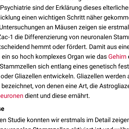
r Psychiatrie sind der Erklärung dieses elterlich
twicklung einen wichtigen Schritt näher gekom
Untersuchun­gen an Mäusen zeigen sie erstmals
 Zac-1 die Differenzierung von neuronalen Stam
ntscheidend hemmt oder fördert. Damit aus ei
n ein so hoch komplexes Organ wie das
Gehirn
Stammzellen sich entlang eines genetisch fes
- oder Gliazel­len entwickeln. Gliazellen werden
bezeichnet, von denen eine Art, die Astrogliazel
euronen
dient und diese ernährt.
se
gen Studie konnten wir erstmals im Detail zeige