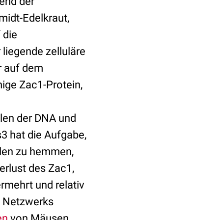
rend der
midt-Edelkraut,
 die
 liegende zelluläre
r auf dem
ige Zac1-Protein,
llen der DNA und
s3 hat die Aufgabe,
llen zu hemmen,
erlust des Zac1,
ermehrt und relativ
en Netzwerks
en
von Mäusen