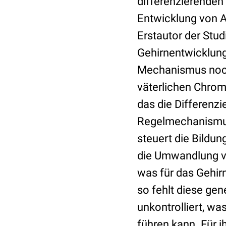
differenzierenden 
Entwicklung von As
Erstautor der Stu
Gehirnentwicklung 
Mechanismus noch
väterlichen Chrom
das die Differenzi
Regelmechanismus 
steuert die Bildun
die Umwandlung v
was für das Gehir
so fehlt diese gen
unkontrolliert, w
führen kann. Für i