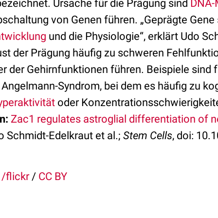
bezeichnet. Ursache für die Prägung sind
DNA-M
bschal­tung von Genen führen. „Geprägte Gene s
twicklung
und die Physiologie“, erklärt Udo Sc
ust der Prägung häufig zu schweren Fehlfunkti
r der Gehirnfunktionen führen. Beispiele sind 
 Angelmann-Syndrom, bei dem es häufig zu kog
peraktivität
oder Konzentrationsschwierigkei
n:
Zac1 regulates astroglial differentiation of 
 Schmidt-Edelkraut et al.;
Stem Cells
, doi: 10
/flickr
/
CC BY