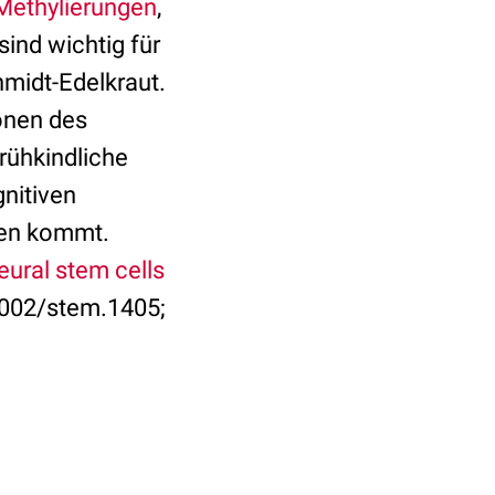
ethylierungen
,
ind wichtig für
hmidt-Edelkraut.
onen des
frühkindliche
nitiven
ten kommt.
neural stem cells
.1002/stem.1405;