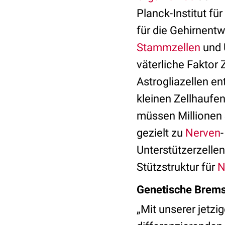
Planck-Institut fü
für die Ge­hirnen
Stammzellen
und 
väterliche Faktor
Astrogliazellen e
kleinen Zellhaufe
müssen Millionen 
gezielt zu
Nerven
Unterstützerzellen 
Stützstruktur für
N
Genetische Brem
„Mit unserer jetzi