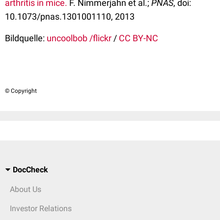
arthritis in mice.
F. Nimmerjahn et al.;
PNAS
, doi:
10.1073/pnas.1301001110, 2013
Bildquelle:
uncoolbob /flickr
/
CC BY-NC
© Copyright
DocCheck
About Us
Investor Relations