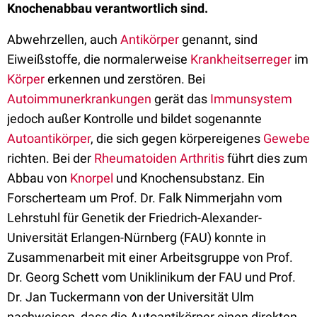
Knochenabbau verantwortlich sind.
Abwehrzellen, auch
Antikörper
genannt, sind
Eiweißstoffe, die normalerweise
Krankheitserreger
im
Körper
erkennen und zerstören. Bei
Autoimmunerkrankungen
gerät das
Immunsystem
jedoch außer Kontrolle und bildet sogenannte
Autoantikörper
, die sich gegen körpereigenes
Gewebe
richten. Bei der
Rheumatoiden Arthritis
führt dies zum
Abbau von
Knorpel
und Knochensubstanz. Ein
Forscherteam um Prof. Dr. Falk Nimmerjahn vom
Lehrstuhl für Genetik der Friedrich-Alexander-
Universität Erlangen-Nürnberg (FAU) konnte in
Zusammenarbeit mit einer Arbeitsgruppe von Prof.
Dr. Georg Schett vom Uniklinikum der FAU und Prof.
Dr. Jan Tuckermann von der Universität Ulm
nachweisen, dass die Autoantikörper einen direkten