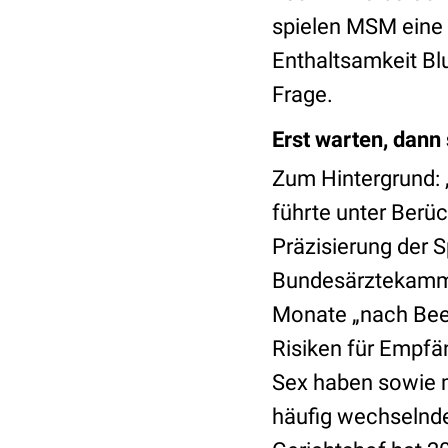
spielen MSM eine 
Enthaltsamkeit Blu
Frage.
Erst warten, dann
Zum Hintergrund: 
führte unter Berü
Präzisierung der S
Bundesärztekammer
Monate „nach Been
Risiken für Empfä
Sex haben sowie
m
häufig wechselnd