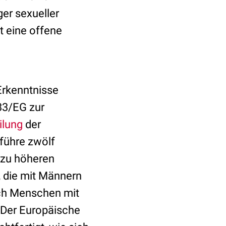
er sexueller
t eine offene
Erkenntnisse
33/EG zur
ilung
der
führe zwölf
 zu höheren
 die mit Männern
uch Menschen mit
Der Europäische