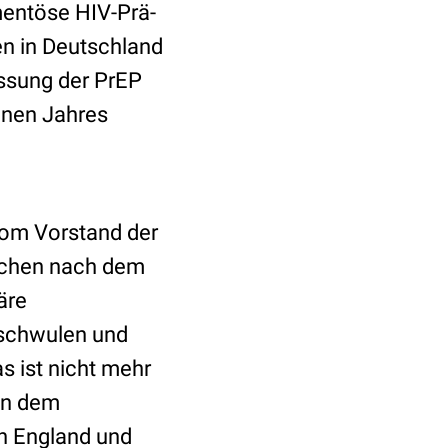
entöse HIV-Prä-
en in Deutschland
assung der PrEP
enen Jahres
 vom Vorstand der
ochen nach dem
äre
n schwulen und
s ist nicht mehr
in dem
n England und