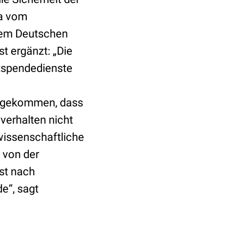
ba vom
dem Deutschen
t ergänzt: „Die
utspendedienste
is gekommen, dass
verhalten nicht
wissenschaftliche
 von der
st nach
e“, sagt