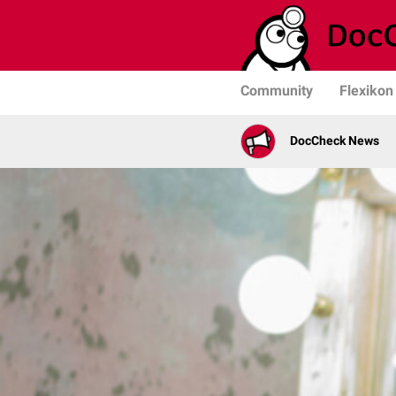
Community
Flexikon
DocCheck News