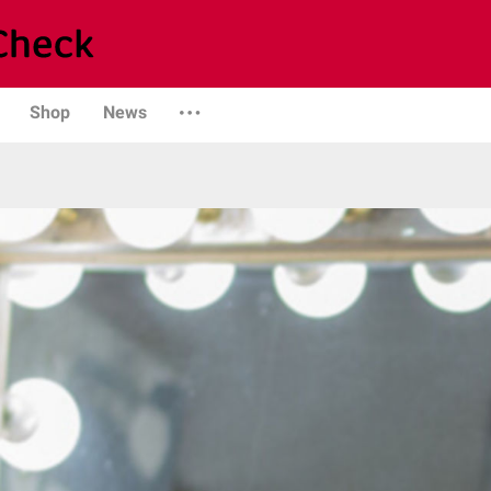
Shop
News