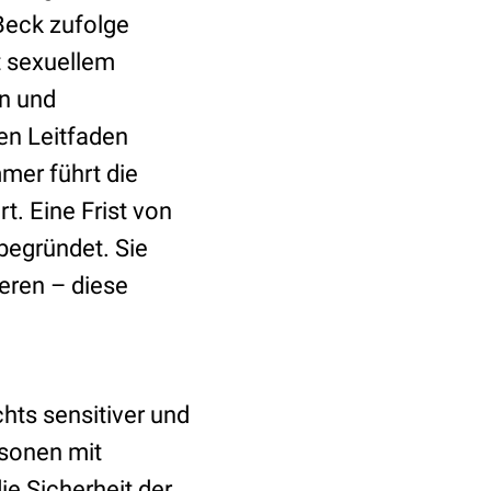
Beck zufolge
t sexuellem
on und
en Leitfaden
mer führt die
t. Eine Frist von
begründet. Sie
ieren – diese
chts sensitiver und
rsonen mit
ie Sicherheit der