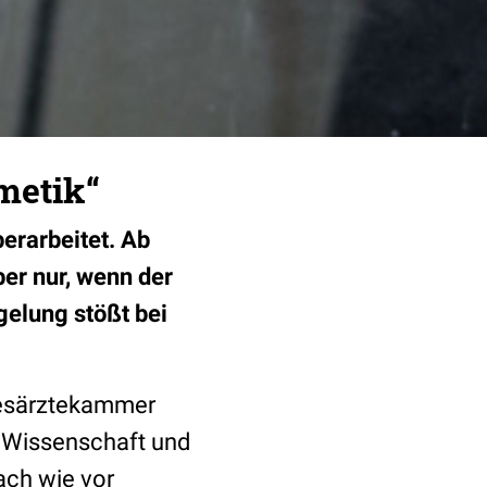
metik“
erarbeitet. Ab
er nur, wenn der
gelung stößt bei
esärztekammer
Wissenschaft und
Nach wie vor