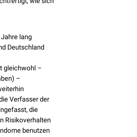
htfertigt, wie sich
 Jahre lang
nd Deutschland
t gleichwohl –
aben) –
weiterhin
ie Verfasser der
ngefasst, die
on Risikoverhalten
Kondome benutzen