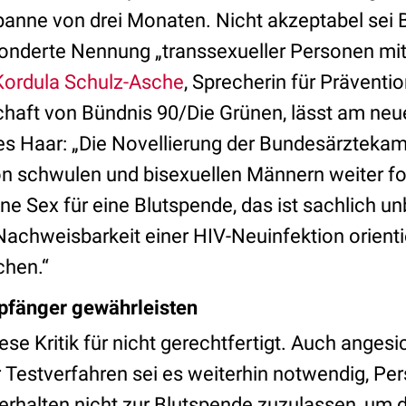
panne von drei Monaten. Nicht akzeptabel sei 
onderte Nennung „transsexueller Personen mi
Kordula Schulz-Asche
, Sprecherin für Präventi
haft von Bündnis 90/Die Grünen, lässt am neu
tes Haar: „Die Novellierung der Bundesärztekam
n schwulen und bisexuellen Männern weiter for
e Sex für eine Blutspende, das ist sachlich un
 Nachweisbarkeit einer HIV-Neuinfektion orient
chen.“
mpfänger gewährleisten
ese Kritik für nicht gerechtfertigt. Auch angesi
r Testverfahren sei es weiterhin notwendig, Pe
rhalten nicht zur Blutspende zuzulassen, um d