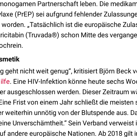
r monogamen Partnerschaft leben. Die medikam
laxe (PrEP) sei aufgrund fehlender Zulassung
t worden. „Tatsächlich ist die europäische Zul
ricitabin (Truvada®) schon Mitte des vergang
Hochrein.
osmetik
 geht nicht weit genug“, kritisiert Björn Beck
ilfe
. Eine HIV-Infektion könne heute sechs W
cher ausgeschlossen werden. Dieser Zeitraum w
Eine Frist von einem Jahr schließt die meiste
r weiterhin unnötig von der Blutspende aus. Da
eine Unverschämtheit.“ Sein Verband verweist 
 andere europäische Nationen. Ab 2018 gilt i