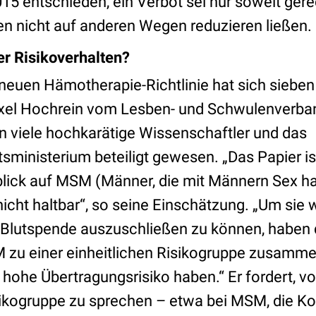
15 entschieden, ein Verbot sei nur soweit gerec
en nicht auf anderen Wegen reduzieren ließen.
r Risikoverhalten?
 neuen Hämotherapie-Richtlinie hat sich sieben
Axel Hochrein vom Lesben- und Schwulenverba
en viele hochkarätige Wissenschaftler und das
ministerium beteiligt gewesen. „Das Papier is
lick auf MSM (Männer, die mit Männern Sex h
icht haltbar“, so seine Einschätzung. „Um sie 
 Blutspende auszuschließen zu können, haben d
SM zu einer einheitlichen Risikogruppe zusamme
hohe Übertragungsrisiko haben.“ Er fordert, v
isikogruppe zu sprechen – etwa bei MSM, die 