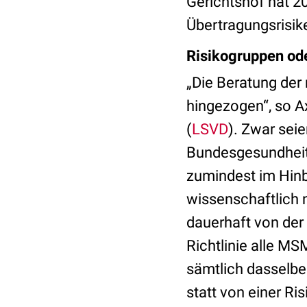
Gerichtshof hat 20
Übertragungsrisik
Risikogruppen ode
„Die Beratung der
hingezogen“, so 
(
LSVD
). Zwar sei
Bundesgesundheits
zumindest im Hinb
wissenschaftlich n
dauerhaft von der
Richtlinie alle M
sämtlich dasselbe 
statt von einer R