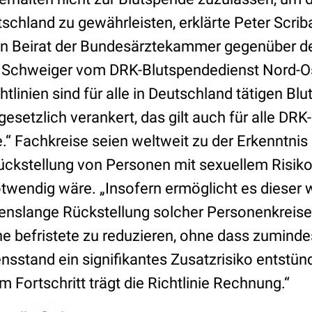
schland zu gewährleisten, erklärte Peter Scri
en Beirat der Bundesärztekammer gegenüber 
in Schweiger vom DRK-Blutspendedienst Nord-Os
linien sind für alle in Deutschland tätigen Bl
gesetzlich verankert, das gilt auch für alle DRK-
.“ Fachkreise seien weltweit zu der Erkenntn
ückstellung von Personen mit sexuellem Risiko
wendig wäre. „Insofern ermöglicht es dieser 
ebenslange Rückstellung solcher Personenkreise
ne befristete zu reduzieren, ohne dass zuminde
sstand ein signifikantes Zusatzrisiko entstünd
 Fortschritt trägt die Richtlinie Rechnung.“