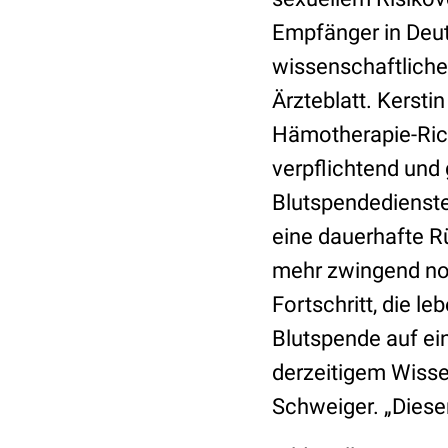
Empfänger in Deut
wissenschaftlich
Ärzteblatt. Kerst
Hämotherapie-Richt
verpflichtend und 
Blutspendedienste
eine dauerhafte R
mehr zwingend not
Fortschritt, die l
Blutspende auf ei
derzeitigem Wissen
Schweiger. „Diesem