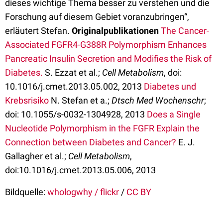
dieses wichtige Thema besser zu verstehen und die
Forschung auf diesem Gebiet voranzubringen“,
erläutert Stefan.
Originalpublikationen
The Cancer-
Associated FGFR4-G388R Polymorphism Enhances
Pancreatic Insulin Secretion and Modifies the Risk of
Diabetes.
S. Ezzat et al.;
Cell Metabolism
, doi:
10.1016/j.cmet.2013.05.002, 2013
Diabetes und
Krebsrisiko
N. Stefan et a.;
Dtsch Med Wochenschr
;
doi: 10.1055/s-0032-1304928, 2013
Does a Single
Nucleotide Polymorphism in the FGFR Explain the
Connection between Diabetes and Cancer?
E. J.
Gallagher et al.;
Cell Metabolism
,
doi:10.1016/j.cmet.2013.05.006, 2013
Bildquelle:
whologwhy / flickr
/
CC BY