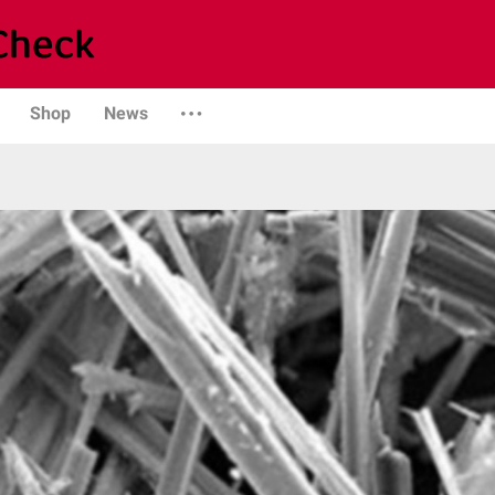
Shop
News