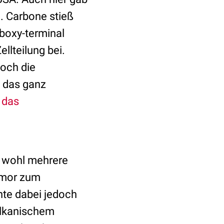
n. Carbone stieß
boxy-terminal
llteilung bei.
och die
t das ganz
 das
n wohl mehrere
umor zum
nte dabei jedoch
vulkanischem