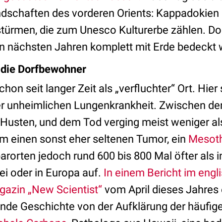
dschaften des vorderen Orients: Kappadokien m
türmen, die zum Unesco Kulturerbe zählen. Doc
en nächsten Jahren komplett mit Erde bedeckt
“ die Dorfbewohner
hon seit langer Zeit als „verfluchter“ Ort. Hier
r unheimlichen Lungenkrankheit. Zwischen de
Husten, und dem Tod verging meist weniger als
um einen sonst eher seltenen Tumor, ein
Mesot
rorten jedoch rund 600 bis 800 Mal öfter als i
ei oder in Europa auf.
In einem Bericht im engl
azin „New Scientist“
vom April dieses Jahres 
nde Geschichte von der Aufklärung der häufig