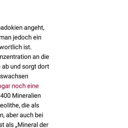
padokien angeht,
 man jedoch ein
ortlich ist.
onzentration an die
e ab und sorgt dort
auswachsen
ogar noch eine
400 Mineralien
olithe, die als
n, aber auch bei
t als „Mineral der