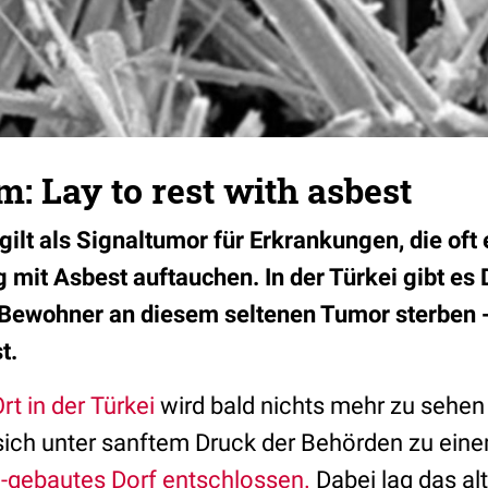
: Lay to rest with asbest
lt als Signaltumor für Erkrankungen, die oft e
it Asbest auftauchen. In der Türkei gibt es D
r Bewohner an diesem seltenen Tumor sterben 
t.
t in der Türkei
wird bald nichts mehr zu sehen 
ich unter sanftem Druck der Behörden zu ei
-gebautes Dorf entschlossen.
Dabei lag das alt