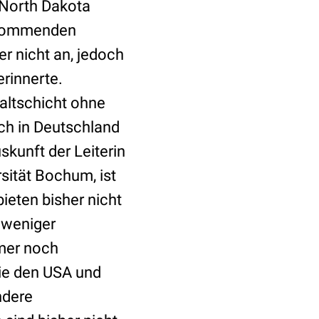
 North Dakota
orkommenden
er nicht an, jedoch
erinnerte.
altschicht ohne
ch in Deutschland
skunft der Leiterin
sität Bochum, ist
ieten bisher nicht
 weniger
mmer noch
ie den USA und
ndere