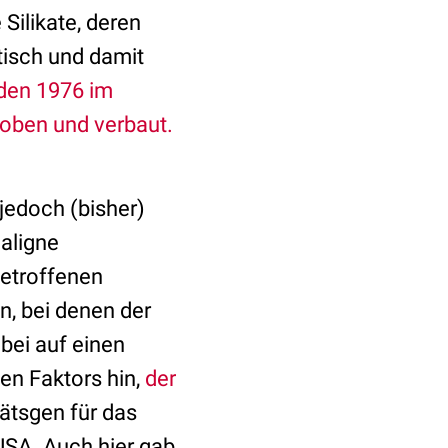
Silikate, deren
tisch und damit
rden 1976 im
oben und verbaut.
 jedoch (bisher)
aligne
betroffenen
n, bei denen der
bei auf einen
n Faktors hin,
der
tätsgen für das
USA. Auch hier gab