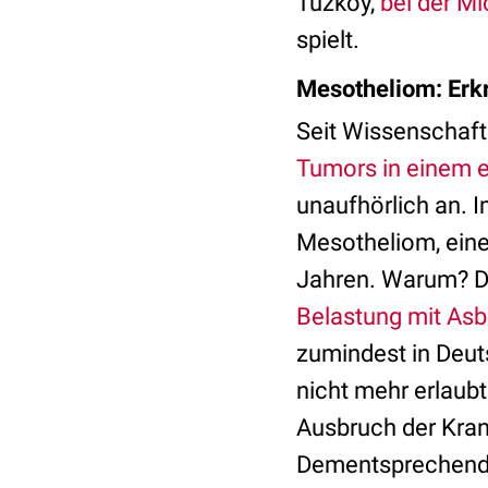
Tuzköy,
bei der M
spielt.
Mesotheliom: Erk
Seit Wissenschaft
Tumors in einem e
unaufhörlich an. 
Mesotheliom, eine
Jahren. Warum? D
Belastung mit Asb
zumindest in Deut
nicht mehr erlaub
Ausbruch der Kra
Dementsprechend i