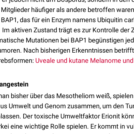
 Mitglieder häufiger als andere betroffen ware
 BAP1, das für ein Enzym namens Ubiquitin car
 Im aktiven Zustand trägt es zur Kontrolle der Ze
matische Mutationen bei BAP1 begünstigen jed
moren. Nach bisherigen Erkenntnissen betriff
rebsformen:
Uveale und kutane Melanome und
kangestein
an bisher über das Mesotheliom weiß, spiele
 aus Umwelt und Genom zusammen, um den T
assen. Der toxische Umweltfaktor Erionit kön
ürkei eine wichtige Rolle spielen. Er kommt in 