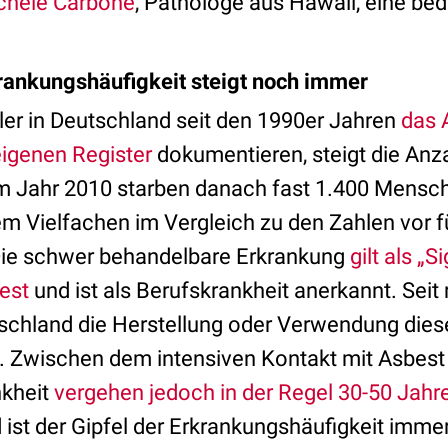
ichele Carbone
, Pathologe aus Hawaii, eine be
rankungshäufigkeit steigt noch immer
ler in Deutschland seit den 1990er Jahren
das 
igenen Register
dokumentieren, steigt die Anza
Im Jahr 2010 starben danach fast 1.400 Mensc
m Vielfachen im Vergleich zu den Zahlen vor
ie schwer behandelbare Erkrankung
gilt als „S
est
und ist als Berufskrankheit anerkannt. Seit 
schland die Herstellung oder Verwendung dies
t. Zwischen dem intensiven Kontakt mit Asbes
nkheit
vergehen jedoch in der Regel 30-50 Jahr
st der Gipfel der Erkrankungshäufigkeit immer