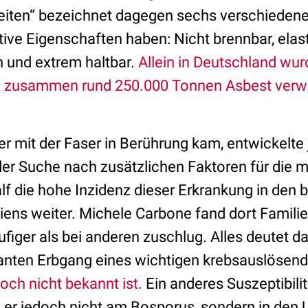
iten“ bezeichnet dagegen sechs verschiedene 
tive Eigenschaften haben: Nicht brennbar, elas
n und extrem haltbar.
Allein in Deutschland wu
 zusammen rund 250.000 Tonnen Asbest verw
ber mit der Faser in Berührung kam, entwickelte
der Suche nach zusätzlichen Faktoren für die m
lf die hohe Inzidenz dieser Erkrankung in den 
ens weiter. Michele Carbone fand dort Familie
iger als bei anderen zuschlug. Alles deutet da
nten Erbgang eines wichtigen krebsauslösende
och nicht bekannt ist.
Ein anderes Suszeptibili
er jedoch nicht am Bosporus, sondern in den 