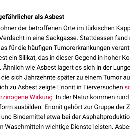
 gefährlicher als Asbest
ohner der betroffenen Orte im türkischen Kap
-Verdacht in eine Sackgasse. Stattdessen fand
das für die häufigen Tumorerkrankungen verantw
est ein Silikat, das in dieser Gegend in hoher K
t. Ähnlich wie Asbest lagert es sich in der Lung
 die sich Jahrzehnte später zu einem Tumor 
ch zu Asbest zeigte Erionit in Tierversuchen
s
arzinogene Wirkung.
In der Natur kommen rund 
rform ausbilden. Erionit gehört zur Gruppe der Ze
und Bindemittel etwa bei der Asphaltproduktio
n Waschmitteln wichtige Dienste leisten. Asbes