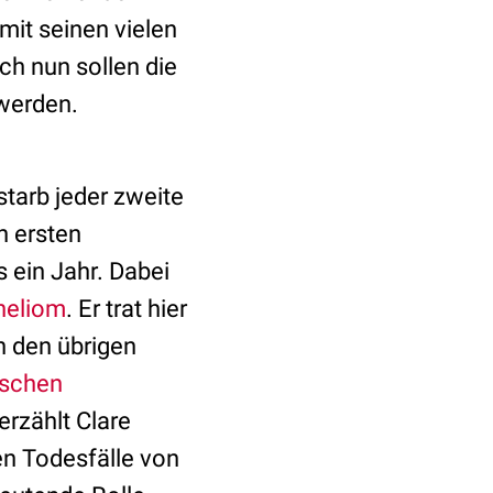
it seinen vielen
h nun sollen die
 werden.
 starb jeder zweite
n ersten
 ein Jahr. Dabei
heliom
. Er trat hier
n den übrigen
ischen
erzählt Clare
en Todesfälle von