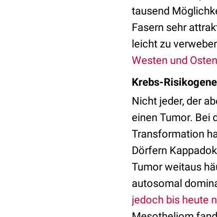
tausend Möglichke
Fasern sehr attrak
leicht zu verwebe
Westen und Osten
Krebs-Risikogene
Nicht jeder, der a
einen Tumor. Bei 
Transformation ha
Dörfern Kappadoki
Tumor weitaus häuf
autosomal domina
jedoch bis heute n
Mesotheliom fand 