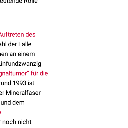
deutende Rolle
Auftreten des
hl der Fälle
hen an einem
 fünfundzwanzig
ignaltumor“ für die
rund 1993 ist
er Mineralfaser
t und dem
e
.
 noch nicht