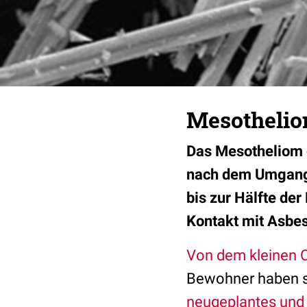
Mesotheliom
Das Mesotheliom gi
nach dem Umgang m
bis zur Hälfte de
Kontakt mit Asbes
Von dem kleinen Or
Bewohner haben s
neugeplantes und 