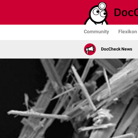
Community
Flexikon
DocCheck News