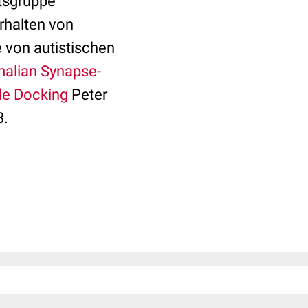
itsgruppe
rhalten von
 von autistischen
lian Synapse-
le Docking
Peter
3.