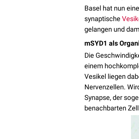
Basel hat nun eine
synaptische
Vesik
gelangen und dami
mSYD1 als Organis
Die Geschwindigke
einem hochkomple
Vesikel liegen da
Nervenzellen. Wird
Synapse, der soge
benachbarten Zell