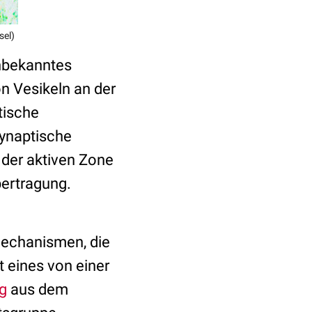
sel)
unbekanntes
n Vesikeln an der
tische
synaptische
 der aktiven Zone
bertragung.
Mechanismen, die
 eines von einer
g
aus dem