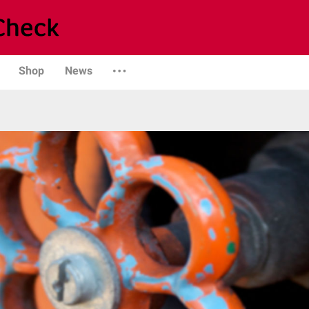
Shop
News