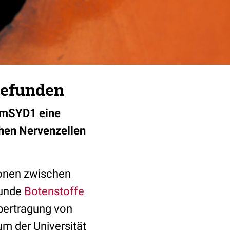
 gefunden
n mSYD1 eine
chen Nervenzellen
ionen zwischen
ekunde
Botenstoffe
bertragung von
um der Universität