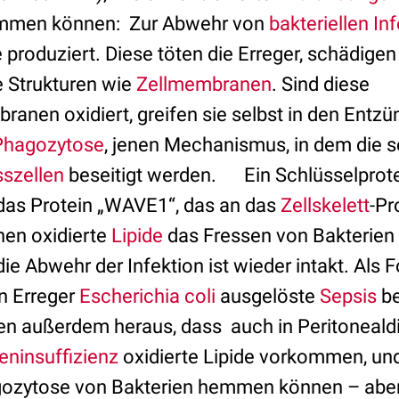
men können: Zur Abwehr von
bakteriellen In
 produziert. Diese töten die Erreger, schädige
 Strukturen wie
Zellmembranen
. Sind diese
anen oxidiert, greifen sie selbst in den Entz
Phagozytose
, jenen Mechanismus, in dem die 
sszellen
beseitigt werden. Ein Schlüsselprote
das Protein „WAVE1“, das an das
Zellskelett
-Pr
nen oxidierte
Lipide
das Fressen von Bakterien
ie Abwehr der Infektion ist wieder intakt. Als F
n Erreger
Escherichia coli
ausgelöste
Sepsis
be
en außerdem heraus, dass auch in Peritoneald
eninsuffizienz
oxidierte Lipide vorkommen, und
agozytose von Bakterien hemmen können – abe