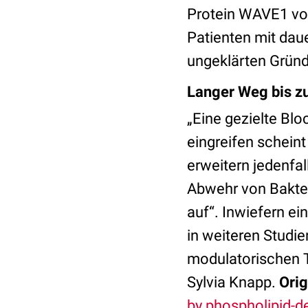
Protein WAVE1 vorh
Patienten mit dau
ungeklärten Gründe
Langer Weg bis z
„Eine gezielte Bl
eingreifen scheint
erweitern jedenfa
Abwehr von Bakter
auf“. Inwiefern ei
in weiteren Studi
modulatorischen T
Sylvia Knapp.
Orig
by phospholipid-