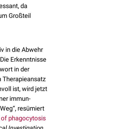
essant, da
um Großteil
iv in die Abwehr
„Die Erkenntnisse
wort in der
n Therapieansatz
ll ist, wird jetzt
iner immun-
 Weg“, resümiert
of phagocytosis
cal Investigation
,