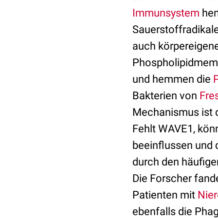
Immunsystem
hem
Sauerstoffradikale
auch körpereigene
Phospholipidmembr
und hemmen die
Bakterien von
Fre
Mechanismus ist 
Fehlt WAVE1, kön
beeinflussen und d
durch den häufige
Die Forscher fand
Patienten mit
Nier
ebenfalls die Ph