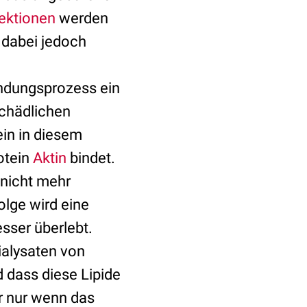
fektionen
werden
n dabei jedoch
ündungsprozess ein
schädlichen
in in diesem
otein
Aktin
bindet.
 nicht mehr
olge wird eine
sser überlebt.
ialysaten von
 dass diese Lipide
r nur wenn das