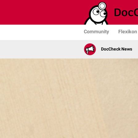
Community
Flexikon
DocCheck News