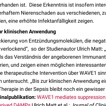
anden ist. Diese Erkenntnis ist insofern inter
erhaftem Nierenschaden aus verschiedenen, z
n, eine erhöhte Infektanfälligkeit zeigen.
ur klinischen Anwendung
ockierung von Entzündungsmolekülen, die negat
 verlockend“, so der Studienautor Ulrich Matt: 
lls das Verständnis der angeborenen Immunant
ien, und zeigen einen möglichen interessante
ne therapeutische Intervention über WAVE1 sinnvo
en untersucht. „Bis zur klinischen Anwendung e
herapie in der Sepsis bleibt noch ein gewisser
inalpublikation:
WAVE1 mediates suppression 
derived DAMPs
Ulrich Matt et al.;
Journal of Clini