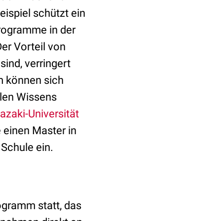
ispiel schützt ein
programme in der
er Vorteil von
ind, verringert
m können sich
llen Wissens
azaki-Universität
e einen Master in
Schule ein.
rogramm statt, das