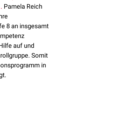
.
Pamela Reich
hre
fe 8 an insgesamt
Kompetenz
Hilfe auf und
rollgruppe. Somit
tionsprogramm in
gt.