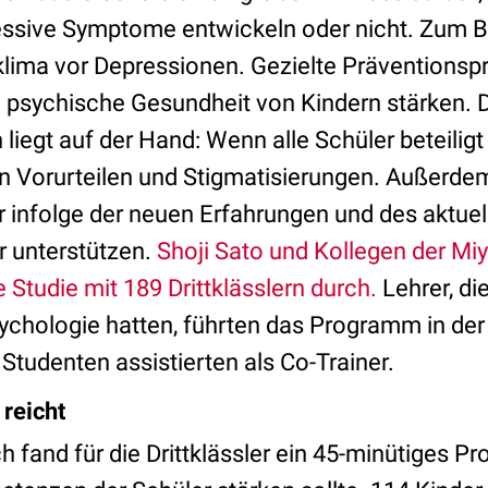
ssive Symptome entwickeln oder nicht. Zum Be
klima vor Depressionen. Gezielte Präventions
 psychische Gesundheit von Kindern stärken. D
egt auf der Hand: Wenn alle Schüler beteiligt s
on Vorurteilen und Stigmatisierungen. Außerde
r infolge der neuen Erfahrungen und des aktue
r unterstützen.
Shoji Sato und Kollegen der Miy
 Studie mit 189 Drittklässlern durch.
Lehrer, di
chologie hatten, führten das Programm in der 
Studenten assistierten als Co-Trainer.
reicht
 fand für die Drittklässler ein 45-minütiges P