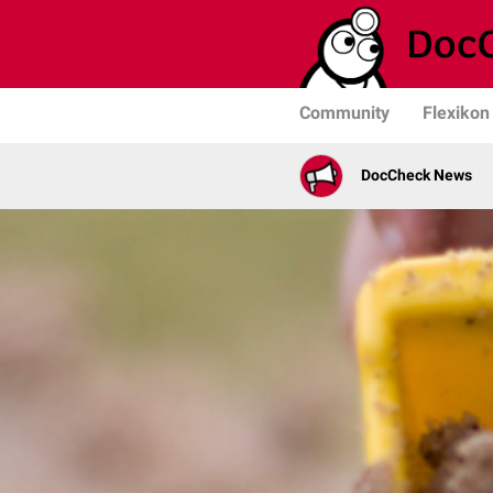
Community
Flexikon
DocCheck News