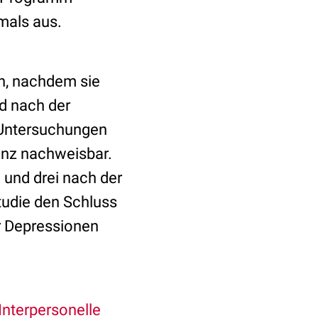
mals aus.
ch, nachdem sie
d nach der
p-Untersuchungen
enz nachweisbar.
 und drei nach der
tudie den Schluss
or Depressionen
Interpersonelle