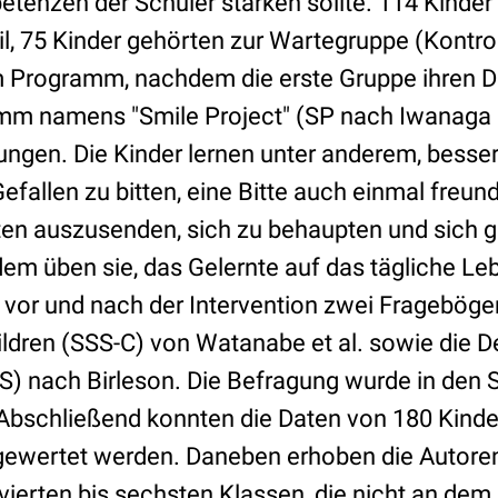
etenzen der Schüler stärken sollte. 114 Kinder
, 75 Kinder gehörten zur Wartegruppe (Kontro
 Programm, nachdem die erste Gruppe ihren 
mm namens "Smile Project" (SP nach Iwanaga e
zungen. Die Kinder lernen unter anderem, besse
fallen zu bitten, eine Bitte auch einmal freun
ten auszusenden, sich zu behaupten und sich g
em üben sie, das Gelernte auf das tägliche Le
n vor und nach der Intervention zwei Fragebögen
hildren (SSS-C) von Watanabe et al. sowie die D
S) nach Birleson. Die Befragung wurde in den S
 Abschließend konnten die Daten von 180 Kind
ewertet werden. Daneben erhoben die Autoren
 vierten bis sechsten Klassen, die nicht an d