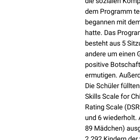
die sozialen Komp
dem Programm teil
begannen mit dem
hatte. Das Progra
besteht aus 5 Sit
andere um einen Ge
positive Botschaf
ermutigen. Außerd
Die Schüler füllte
Skills Scale for C
Rating Scale (DSR
und 6 wiederholt.
89 Mädchen) ausg
2.292 Kindern der