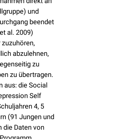
 nahmen direkt an
llgruppe) und
Durchgang beendet
t al. 2009)
r zuzuhören,
dlich abzulehnen,
egenseitig zu
ben zu übertragen.
 aus: die Social
epression Self
chuljahren 4, 5
ern (91 Jungen und
 die Daten von
em Programm