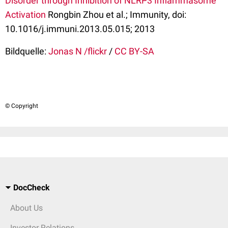
Disorder through Inhibition of NLRP3 Inflammasome
Activation
Rongbin Zhou et al.; Immunity, doi:
10.1016/j.immuni.2013.05.015; 2013
Bildquelle:
Jonas N /flickr
/
CC BY-SA
© Copyright
DocCheck
About Us
Investor Relations