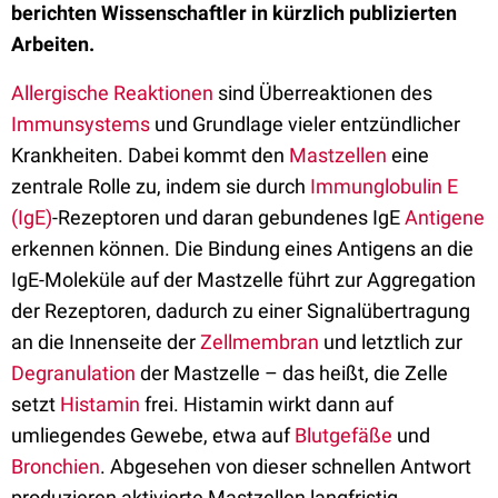
berichten Wissenschaftler in kürzlich publizierten
Arbeiten.
Allergische Reaktionen
sind Überreaktionen des
Immunsystems
und Grundlage vieler entzündlicher
Krankheiten. Dabei kommt den
Mastzellen
eine
zentrale Rolle zu, indem sie durch
Immunglobulin E
(IgE)
-Rezeptoren und daran gebundenes IgE
Antigene
erkennen können. Die Bindung eines Antigens an die
IgE-Moleküle auf der Mastzelle führt zur Aggregation
der Rezeptoren, dadurch zu einer Signalübertragung
an die Innenseite der
Zellmembran
und letztlich zur
Degranulation
der Mastzelle – das heißt, die Zelle
setzt
Histamin
frei. Histamin wirkt dann auf
umliegendes Gewebe, etwa auf
Blutgefäße
und
Bronchien
. Abgesehen von dieser schnellen Antwort
produzieren aktivierte Mastzellen langfristig