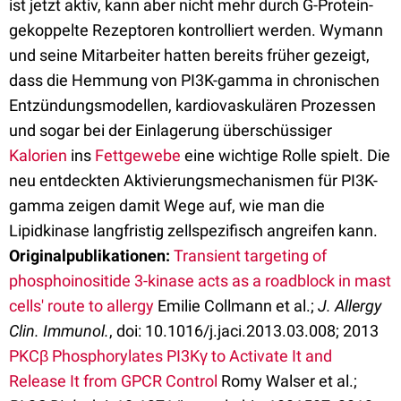
ist jetzt aktiv, kann aber nicht mehr durch G-Protein-
gekoppelte Rezeptoren kontrolliert werden. Wymann
und seine Mitarbeiter hatten bereits früher gezeigt,
dass die Hemmung von PI3K-gamma in chronischen
Entzündungsmodellen, kardiovaskulären Prozessen
und sogar bei der Einlagerung überschüssiger
Kalorien
ins
Fettgewebe
eine wichtige Rolle spielt. Die
neu entdeckten Aktivierungsmechanismen für PI3K-
gamma zeigen damit Wege auf, wie man die
Lipidkinase langfristig zellspezifisch angreifen kann.
Originalpublikationen:
Transient targeting of
phosphoinositide 3-kinase acts as a roadblock in mast
cells' route to allergy
Emilie Collmann et al.;
J. Allergy
Clin. Immunol.
, doi: 10.1016/j.jaci.2013.03.008; 2013
PKCβ Phosphorylates PI3Kγ to Activate It and
Release It from GPCR Control
Romy Walser et al.;