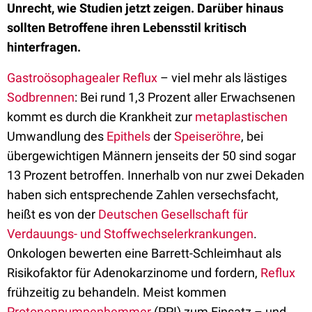
Unrecht, wie Studien jetzt zeigen. Darüber hinaus
sollten Betroffene ihren Lebensstil kritisch
hinterfragen.
Gastroösophagealer Reflux
– viel mehr als lästiges
Sodbrennen
: Bei rund 1,3 Prozent aller Erwachsenen
kommt es durch die Krankheit zur
metaplastischen
Umwandlung des
Epithels
der
Speiseröhre
, bei
übergewichtigen Männern jenseits der 50 sind sogar
13 Prozent betroffen. Innerhalb von nur zwei Dekaden
haben sich entsprechende Zahlen versechsfacht,
heißt es von der
Deutschen Gesellschaft für
Verdauungs- und Stoffwechselerkrankungen
.
Onkologen bewerten eine Barrett-Schleimhaut als
Risikofaktor für Adenokarzinome und fordern,
Reflux
frühzeitig zu behandeln. Meist kommen
Protonenpumpenhemmer
(PPI) zum Einsatz – und